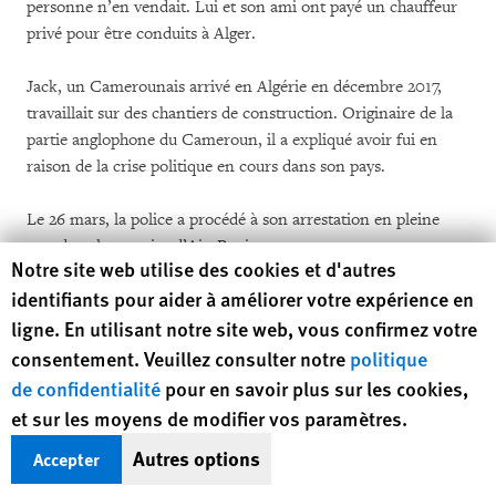
personne n’en vendait. Lui et son ami ont payé un chauffeur
privé pour être conduits à Alger.
Jack, un Camerounais arrivé en Algérie en décembre 2017,
travaillait sur des chantiers de construction. Originaire de la
partie anglophone du Cameroun, il a expliqué avoir fui en
raison de la crise politique en cours dans son pays.
Le 26 mars, la police a procédé à son arrestation en pleine
rue, dans le quartier d’Ain Beniane :
Human Rights Watch cookie preferences
Notre site web utilise des cookies et d'autres
identifiants pour aider à améliorer votre expérience en
J’avais sur moi un certificat délivré par le HCR, quand la
ligne. En utilisant notre site web, vous confirmez votre
police m’a arrêté, mais on m’a rétorqué au commissariat que
cela ne voulait rien dire et que je serai bel et bien expulsé.
consentement. Veuillez consulter notre
politique
Quand j’ai contacté le HCR au numéro d’urgence qu’ils
de confidentialité
pour en savoir plus sur les cookies,
m’avaient donné, ils m’ont expliqué que je ne devais pas
et sur les moyens de modifier vos paramètres.
paniquer et m’ont assuré qu’ils se rendraient au commissariat
Autres options
Accepter
où j’étais détenu pour demander ma remise en liberté. Mais la
police m’a conduit à Zeralda, puis de là à Tamanrasset.