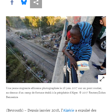
Share this via Facebook
Share this via Bluesky
Share this via Partagez
Click to
Une jeune migrante africaine photographiée le 28 juin 2017 sur un pont routier,
au-dessus d'un camp de fortune établi à la périphérie d'Alger.
© 2017 Reuters/Zohra
Bensemra
(Beyrouth) – Depuis janvier 2018, l’
Algérie
a expulsé des