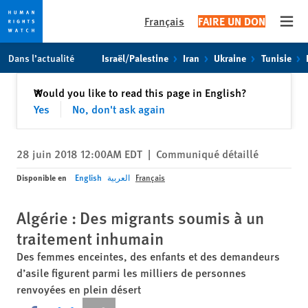
Français
FAIRE UN DON
Open
Skip
Skip
Dans l’actualité
Israël/Palestine
Iran
Ukraine
Tunisie
to
to
cookie
main
Fermer
Would you like to read this page in English?
✕
privacy
content
Yes
No, don't ask again
notice
28 juin 2018 12:00AM EDT
|
Communiqué détaillé
Disponible en
English
العربية
Français
Algérie : Des migrants soumis à un
traitement inhumain
Des femmes enceintes, des enfants et des demandeurs
d’asile figurent parmi les milliers de personnes
renvoyées en plein désert