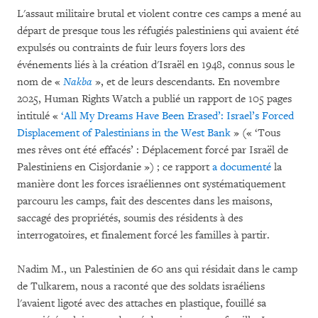
L'assaut militaire brutal et violent contre ces camps a mené au
départ de presque tous les réfugiés palestiniens qui avaient été
expulsés ou contraints de fuir leurs foyers lors des
événements liés à la création d'Israël en 1948, connus sous le
nom de «
Nakba
», et de leurs descendants. En novembre
2025, Human Rights Watch a publié un rapport de 105 pages
intitulé «
‘All My Dreams Have Been Erased’: Israel’s Forced
Displacement of Palestinians in the West Bank
» (« ‘Tous
mes rêves ont été effacés’ : Déplacement forcé par Israël de
Palestiniens en Cisjordanie ») ; ce rapport
a documenté
la
manière dont les forces israéliennes ont systématiquement
parcouru les camps, fait des descentes dans les maisons,
saccagé des propriétés, soumis des résidents à des
interrogatoires, et finalement forcé les familles à partir.
Nadim M., un Palestinien de 60 ans qui résidait dans le camp
de Tulkarem, nous a raconté que des soldats israéliens
l'avaient ligoté avec des attaches en plastique, fouillé sa