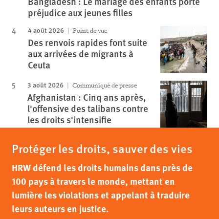
Bangladesh : Le mariage des enfants porte
préjudice aux jeunes filles
4 août 2026
Point de vue
Des renvois rapides font suite
aux arrivées de migrants à
Ceuta
3 août 2026
Communiqué de presse
Afghanistan : Cinq ans après,
l'offensive des talibans contre
les droits s'intensifie
Protéger les droits, sauver des vies
HRW défend les droits humains dans près de
100 pays à travers le monde, mettant en
lumière les violations et appelant à traduire
leurs auteurs en justice.