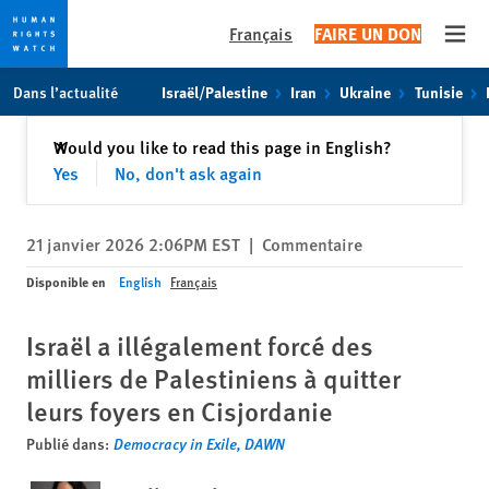
Français
FAIRE UN DON
Open
Skip
Skip
Dans l’actualité
Israël/Palestine
Iran
Ukraine
Tunisie
to
to
cookie
main
Fermer
Would you like to read this page in English?
✕
privacy
content
Yes
No, don't ask again
notice
21 janvier 2026 2:06PM EST
|
Commentaire
Disponible en
English
Français
Israël a illégalement forcé des
milliers de Palestiniens à quitter
leurs foyers en Cisjordanie
Publié dans:
Democracy in Exile, DAWN