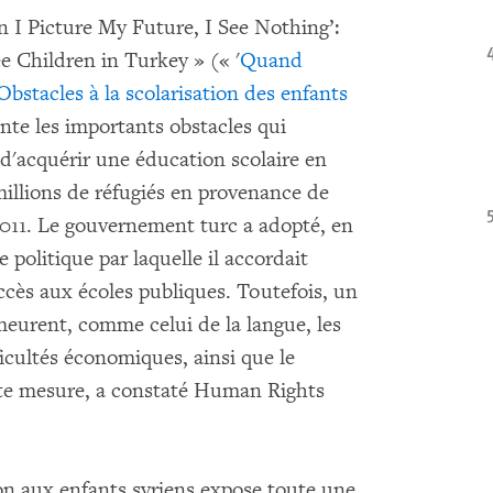
n I Picture My Future, I See Nothing’:
e Children in Turkey » (« '
Quand
 Obstacles à la scolarisation des enfants
te les importants obstacles qui
 d'acquérir une éducation scolaire en
 millions de réfugiés en provenance de
 2011. Le gouvernement turc a adopté, en
politique par laquelle il accordait
ccès aux écoles publiques. Toutefois, un
meurent, comme celui de la langue, les
ficultés économiques, ainsi que le
tte mesure, a constaté Human Rights
ion aux enfants syriens expose toute une