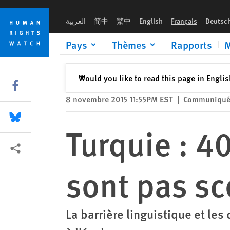
Skip
Skip
Turquie : 400 000 enfants syriens ne sont pas scolarisés
to
to
العربية
简中
繁中
English
Français
Deutsc
cookie
main
privacy
content
Pays
Thèmes
Rapports
M
notice
Fermer
Would you like to read this page in Engli
✕
Share this via Facebook
8 novembre 2015 11:55PM EST
|
Communiqué 
Share this via Bluesky
Turquie : 4
Share this via Partagez
sont pas sc
La barrière linguistique et le