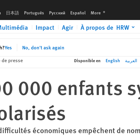
languages
h
日本語
Português
Русский
Español
More
ultimédia
Impact
Agir
À propos de HRW
sh?
Yes
No, don't ask again
de presse
Disponible en
English
العربية
00 000 enfants s
olarisés
s difficultés économiques empêchent de nom