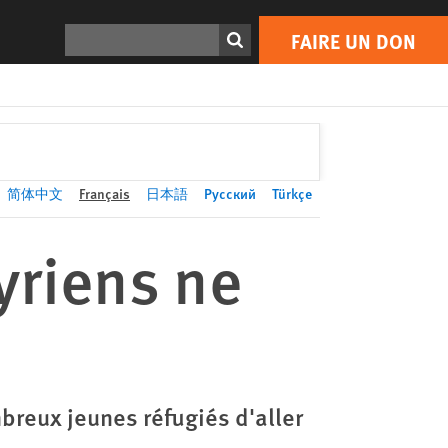
FAIRE UN DON
Print
Rechercher
FAIRE UN DON
简体中文
Français
日本語
Русский
Türkçe
yriens ne
breux jeunes réfugiés d'aller