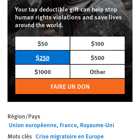
Your tax deductible gift can help stop
human rights violations and save lives
around the world.
$50
$100
$250
$500
$1000
Other
FAIRE UN DON
Région/Pays
Union européenne
France
Royaume-Uni
Mots clés
Crise migratoire en Europe