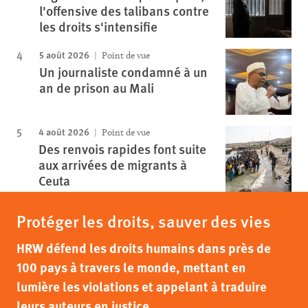
l'offensive des talibans contre
les droits s'intensifie
5 août 2026
Point de vue
Un journaliste condamné à un
an de prison au Mali
4 août 2026
Point de vue
Des renvois rapides font suite
aux arrivées de migrants à
Ceuta
Protéger les droits, sauver des vies
HRW défend les droits humains dans près de
100 pays à travers le monde, mettant en
lumière les violations et appelant à traduire
leurs auteurs en justice.