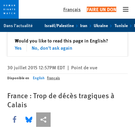
Français
FAIRE UN DON
Open
Skip
Skip
Dans l’actualité
Israël/Palestine
Iran
Ukraine
Tunisie
to
to
cookie
main
Fermer
Would you like to read this page in English?
✕
privacy
content
Yes
No, don't ask again
notice
30 juillet 2015 12:57PM EDT
|
Point de vue
Disponible en
English
Français
France : Trop de décès tragiques à
Calais
Share this via Facebook
Share this via Bluesky
Share this via Partagez