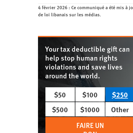
4 février 2026 : Ce communiqué a été mis à jou
de loi libanais sur les médias.
Your tax deductible gift can
help stop human rights
violations and save lives
around the world.
$50
$100
$250
$500
$1000
Other
FAIRE UN