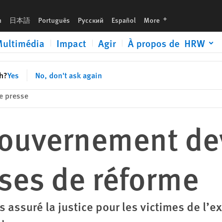
rme
languages
h
日本語
Português
Русский
Español
More
ultimédia
Impact
Agir
À propos de HRW
sh?
Yes
No, don't ask again
 presse
gouvernement dev
ses de réforme
as assuré la justice pour les victimes de l’