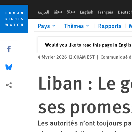
Skip
Skip
Liban : Le gouvernement devrait tenir ses promesses de réfo
to
to
العربية
简中
繁中
English
Français
Deutsc
cookie
main
privacy
content
Pays
Thèmes
Rapports
M
notice
Fermer
Would you like to read this page in Engli
✕
Share this via Facebook
4 février 2026 12:00AM EST
|
Communiqué de
Share this via Bluesky
Liban : Le 
Share this via Partagez
ses promes
Les autorités n’ont toujours p