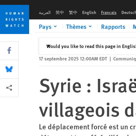
Skip
Skip
Syrie : Israël a déplacé de force des villageois dans le sud oc
to
to
العربية
简中
繁中
English
Français
Deutsc
cookie
main
privacy
content
Pays
Thèmes
Rapports
M
notice
Fermer
Would you like to read this page in Engli
✕
Share this via Facebook
17 septembre 2025 12:00AM EDT
|
Communiqu
Share this via Bluesky
Syrie : Isra
Share this via Partagez
villageois 
Le déplacement forcé est un cr