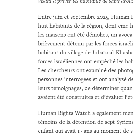
visant à priver les habitants de leurs droi
Entre juin et septembre 2025, Human 
huit habitants de la région, dont cinq 
les maisons ont été démolies, un avocat 
brièvement détenu par les forces israé
habitant du village de Jubata al-Khashab
forces israéliennes ont empêché les habi
Les chercheurs ont examiné des photog
personnes interrogées et ont analysé de
leurs témoignages, de déterminer quand 
avaient été construites et d’évaluer l’
Human Rights Watch a également mené 
témoins de la détention de sept Syrie
enfant qui avait 17 ans au moment de sa