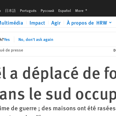
cupé
languages
h
日本語
Português
Русский
Español
More
ultimédia
Impact
Agir
À propos de HRW
sh?
Yes
No, don't ask again
é de presse
D
ël a déplacé de f
dans le sud occu
ime de guerre ; des maisons ont été rasées,