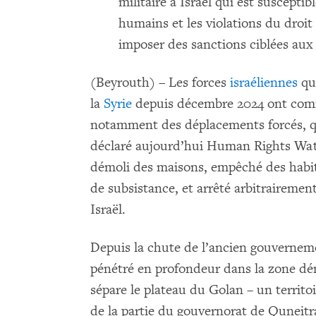
militaire à Israël qui est susceptibl
humains et les violations du droit 
imposer des sanctions ciblées aux
(Beyrouth) – Les forces
israéliennes
qui
la
Syrie
depuis décembre 2024 ont commi
notamment des déplacements forcés, qu
déclaré aujourd’hui Human Rights Watch
démoli des maisons, empêché des habit
de subsistance, et arrêté arbitrairemen
Israël.
Depuis la chute de l’ancien gouverneme
pénétré en profondeur dans la zone dém
sépare le plateau du Golan – un territo
de la partie du gouvernorat de Quneitra