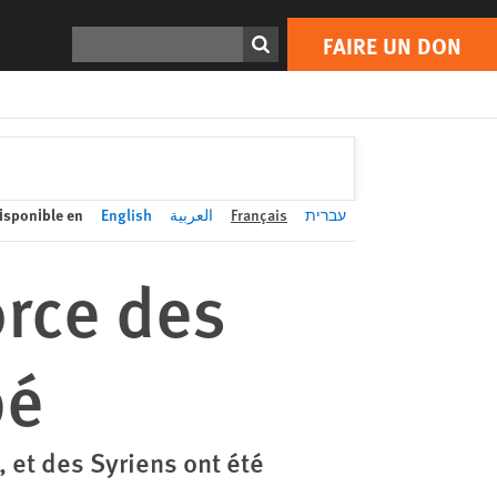
FAIRE UN DON
Print
Rechercher
FAIRE UN DON
isponible en
English
العربية
Français
עברית
orce des
pé
 et des Syriens ont été