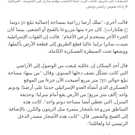
المنشآت إلى تجريف غابات قرب جباتا الخشب وهدم منازل في الحميدية.
الغرافيك
© 2025 هيومن رايتس ووتش.
قالت أخرى: "نملك أرضا زراعية بمساحة إجمالية تبلغ 50 دونما
[5 هكتارات]. كان جزء منها مزروعا بالقمح أو الشعير، بينما كان
الجزء الآخر يستخدم لرعي الأغنام". قالت إن القوات الإسرائيلية
شيدت ساترا ترابيا عاليا قطع الطريق إلى قطعة الأرض بأكملها،
ووضعها تحت السيطرة العسكرية الكاملة.
قال أحد السكان إن عائلته مُنعت من الوصول إلى الأراضي
التي كانت تشكّل نصف دخلها السنوي. وقال: "من بينها: مساحة
تبلغ حوالي 750 متر مربع أصبحت الآن جزءا من الموقع
العسكري الذي أنشأه العدو الإسرائيلي حديثا على أرضنا؛ ودونم
واحد [ألف متر مربع] من الأرض يقع أمام منزلنا؛ وحديقة
المنزل، التي تغطي أيضا مساحة دونم واحد". كانت هذه
المناطق مزروعة بأشجار مثمرة مثل الزيتون والكرز، بالإضافة
إلى القمح والشعير. قال: "كانت هذه الأشجار مصدر الدخل
الرئيسي لنا ولعائلتنا".