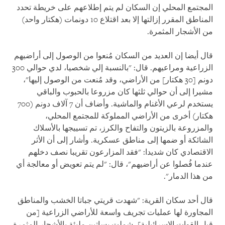
المجتمع المحلي إن السكان لم يتم إطلاعهم على خريطة تحدد
المناطق المقرر إزالتها إلا بعد اقتلاع 10 دونمات (هكتار واحد)
من الأشجار المثمرة.
قال أيضا إن العديد من السكان مُنعوا من الوصول إلى أراضيهم
الزراعية ومراعيهم. قال: "بالنسبة إلي شخصيا، لدي حوالي 300
دونم [30 هكتار] من الأراضي، وقد مُنعت من الوصول إليها"،
مشيرا إلى أن حوالي ثلثها كان مزروعا بالحبوب والباقي
يستخدم لرعي الأغنام والماشية. وأضاف أن 7 آلاف دونم (700
هكتار) أخرى من الأراضي المملوكة للمجتمع المحلي،
والمزروعة بالزيتون والتفاح والكرز، تم تسييجها بالأسلاك
الشائكة أو ضمها إلى مناطق عسكرية. وأشار إلى أن الأثر
الاقتصادي كان شديدا: "فقد المزارعون تقريبا نصف دخلهم
عندما فُصلوا عن أراضيهم"، قال: "لم يتم تعويض أو معالجة أي
من هذا الدمار".
قال أحد سكان القرية: "شهدت قريتي جباتا الخشب والمناطق
المجاورة لها عمليات تجريف واسعة للأراضي الزراعية [من
قبل القوات الإسرائيلية]، شملت بساتين مليئة بالأشجار المثمرة