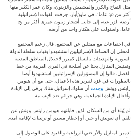
مثل التفاح والكرز والمشمش والزيتون، وكان عمر الكثير منها
أكثر من 30 عاما". في مايو/أيار، جرفت القوات الإسرائيلية
أرضه الزراعية، إلى جانب أشجار زيتون عمرها أكثر من 25
عاما، واستولت على هكتار واحد من أرضه.
في اجتماعات مع ممثلين عن المجتمع، قال زعيم المجتمع
المحلي إن الضباط الإسرائيليين استشهدوا بغياب سلطة الدولة
السورية والتهديدات بالتسلل كمبرر لاحتلال المناطق المدنية
وتفتيش المنازل بحثا عن أسلحة في القرى القريبة من خط
الفصل. قالوا إن المسؤولين الإسرائيليين استشهدوا أيضا
بالتطورات في غزة لتبرير هذه الأعمال، حتى مع أن هيومن
رايتس ووتش
وجدت
أن سلوك إسرائيل هناك يرقى إلى الإبادة
وأفعال الإبادة الجماعية، وهي جرائم ضد الإنسانية.
لم يُبلغ أي من السكان الذين قابلتهم هيومن رايتس ووتش عن
تلقي أي تعويض أو جبر، أو إخطار مسبق أو ترتيبات لإقامة آمنة.
تدمير المنازل والأراضي الزراعية والقيود على الوصول إلى