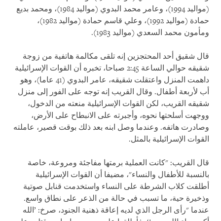
(مواليد 1994)، وعامر محمد البدوي (مواليد 1984)، ومحمد بديع
حمادة (مواليد 1992)، وعلي قاسم حمادة (مواليد 1982)،
ومأمون محمد السعدي (مواليد 1983).
قال شقيق أحد المحتجزين إنه تلقى مكالمة هاتفية من زوجة
شقيقه حوالي الساعة 2:45 صباحا، تخبره أن القوات الإسرائيلية
داهمت المنزل واعتقلت شقيقه، عامر البدوي (41 عاما)، وهو
أب لأربعة أطفال. وقال القريب إنه توجه على الفور إلى منزل
شقيقه القريب، لكن القوات الإسرائيلية منعته من الدخول،
ووجهت أسلحتها نحوه، وأجبرته على الانبطاح على الأرض،
وصادرت هاتفه. وعندما وصل ابنه بعد ذلك بوقت قصير، عاملته
القوات الإسرائيلية بالمثل.
قال القريب: "كانت العملية برمتها مفاجئة ومروعة، خاصة
بالنسبة للأطفال والنساء"، مضيفا أن القوات الإسرائيلية
أطلقت كلاب الشرطة على النساء واستخدمت قنابل صوتية
وذخيرة حية، ما تسبب في حالة من الذعر على نطاق واسع.
عندما "رأى الرجل الذي لديه إعاقة ذهنية الجنود، صرخ: ’الله