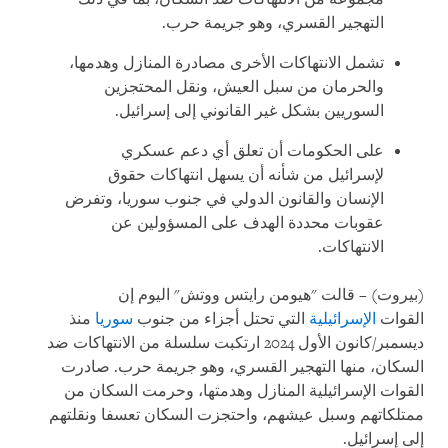
التهجير القسري، وهو جريمة حرب.
تشمل الانتهاكات الأخرى مصادرة المنازل وهدمها،
والحرمان من سبل العيش، ونقل المحتجزين
السوريين بشكل غير القانوني إلى إسرائيل.
على الحكومات أن تعلق أي دعم عسكري
لإسرائيل من شأنه أن يسهل انتهاكات حقوق
الإنسان والقانون الدولي في جنوب سوريا، وتفرض
عقوبات محددة الهدف على المسؤولين عن
الانتهاكات.
(بيروت) – قالت "هيومن رايتس ووتش" اليوم إن
القوات
الإسرائيلية
التي تحتل أجزاء من جنوب
سوريا
منذ
ديسمبر/كانون الأول 2024 ارتكبت سلسلة من الانتهاكات ضد
السكان، منها التهجير القسري، وهو جريمة حرب. صادرت
القوات الإسرائيلية المنازل وهدمتها، وحرمت السكان من
ممتلكاتهم وسبل عيشهم، واحتجزت السكان تعسفا ونقلتهم
إلى إسرائيل.