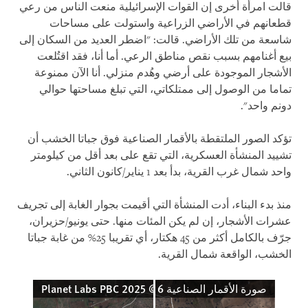
قالت امرأة أخرى إن القوات الإسرائيلية منعت الناس من رعي
قطعانهم في الأراضي الزراعية واستولت على مساحات
شاسعة من تلك الأراضي. قالت: "اضطر العديد من السكان إلى
بيع أغنامهم بسبب نقص مناطق الرعي. أما أنا، فقد اقتُلعت
الأشجار الموجودة على أرضي وهُدم منزلي. أنا الآن ممنوعة
تماما من الوصول إلى ممتلكاتي، التي تبلغ مساحتها حوالي
دونم واحد".
تؤكد الصور الملتقطة بالأقمار الصناعية فوق جباتا الخشب أن
تشييد المنشأة العسكرية، التي تقع على بعد أقل من كيلومتر
واحد شمال غرب القرية، بدأ بعد 1 يناير/كانون الثاني.
منذ بدء البناء، أدت المنشأة التي أقيمت بجوار الغابة إلى تجريف
عشرات الأشجار، إن لم يكن المئات منها. حتى يونيو/حزيران،
جرّف بالكامل أكثر من 45 هكتار، أي تقريبا 25% من غابة جباتا
الخشب، الواقعة شمال القرية.
عية 6 مايو/أيار 2025 © 2025 Planet Labs PBC
صورة الأقمار الصناعية 6 سبتمبر/أيلول 2025 © 2025 Planet Labs PBC