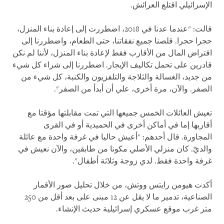
الإسرائيلي اقتلع العرائش.
قالت: "عندما عدنا في 2018، اضطررت إلى إعادة بناء المنزل،
حجرا حجرا. قلصنا جميع نفقاتنا، حتى الطعام، واضطررنا إلى
اقتراض المال من الأقارب فقط لإعادة بناء المنزل، لأننا لم نكن
قادرين على تحمل تكاليف الإيجار. اضطررنا إلى شراء كل شيء
من جديد، الغسالة والثلاجة والتلفزيون والكنبة، كل شيء من
الصفر. والآن، مرة أخرى، علي أن أبدأ من الصفر".
تعيش العائلات الخمس جميعها التي تمت مقابلتها مؤقتا مع
أقاربها إما في أماكن أخرى في الحميدية أو في القرى
المجاورة. قال أحدهم: "أعيش حاليا في غرفة واحدة مع عائلة
والديّ. كان منزلي الأصلي مكونا من طابقين، والآن نعيش في
غرفة واحدة فقط. لدي زوجة وثلاثة أطفال".
أكدت هيومن رايتس ووتش، من خلال تحليل صور الأقمار
الصناعية، تدمير ما لا يقل عن 12 مبنى على بعد أقل من 250
متر غرب موقع عسكري إسرائيلية حديث الإنشاء.