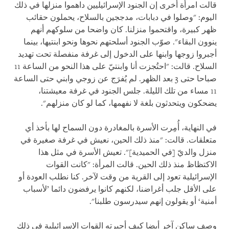
قالت امرأة أخرى إن الجنود الإسرائيليين داهموا منزلها في ذلك
اليوم: "وصلوا في دبابات، مدججين بالسلاح، يحملون حقائب
ظهر كبيرة، واقتحموا منزلنا. كان واضحا من سلوكهم أنهم
ينوون البقاء". صوّب الجنود أسلحتهم نحوها ونحو ابنتيها، بينما
أجبروا زوجها وابنها على الدخول إلى غرفة منفصلة تحت تهديد
السلاح. قالت: "احتُجزت أنا وابنتيّ على هذا النحو من الساعة 11
صباحا حتى 3 بعد الظهر. لم يُفرَج عن زوجي وابني حتى الساعة
11 مساء من تلك الليلة. جلس الجنود في غرفة معيشتنا،
يضحكون ويتحدثون بلغة لا نفهمها، كما لو كان منزلهم".
في النهاية، أُمِرت الأسرة بالمغادرة دون السماح لها بأخذ أي
متعلقات. قالت: "منذ ذلك الحين، نعيش في غرفة صغيرة في
منزل والديّ [في الحميدية]". تعيش الأسرة في مثل هذا
الاكتظاظ منذ ذلك الحين. قالت المرأة: "كانت القوات
الإسرائيلية تعود إلى القرية من وقت لآخر. كنا نطلب العودة أو
على الأقل جلب أغراضنا، لكنهم كانوا يرفضون دائما ’لأسباب
أمنية‘ أو يقولون إنهم سيدرسون طلبنا".
وصف ساكن آخر أيضا كيف أجبرته القوات الإسرائيلية في ذلك