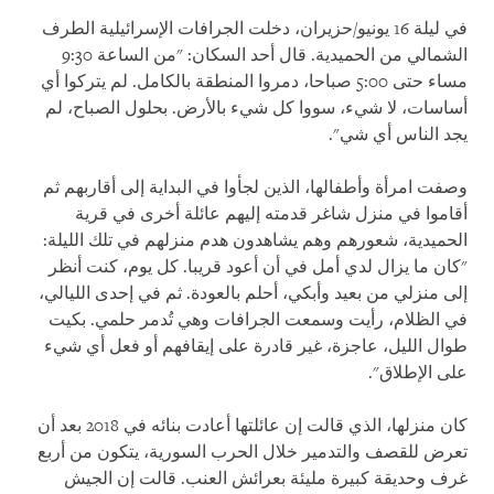
في ليلة 16 يونيو/حزيران، دخلت الجرافات الإسرائيلية الطرف
الشمالي من الحميدية. قال أحد السكان: "من الساعة 9:30
مساء حتى 5:00 صباحا، دمروا المنطقة بالكامل. لم يتركوا أي
أساسات، لا شيء، سووا كل شيء بالأرض. بحلول الصباح، لم
يجد الناس أي شي".
وصفت امرأة وأطفالها، الذين لجأوا في البداية إلى أقاربهم ثم
أقاموا في منزل شاغر قدمته إليهم عائلة أخرى في قرية
الحميدية، شعورهم وهم يشاهدون هدم منزلهم في تلك الليلة:
"كان ما يزال لدي أمل في أن أعود قريبا. كل يوم، كنت أنظر
إلى منزلي من بعيد وأبكي، أحلم بالعودة. ثم في إحدى الليالي،
في الظلام، رأيت وسمعت الجرافات وهي تُدمر حلمي. بكيت
طوال الليل، عاجزة، غير قادرة على إيقافهم أو فعل أي شيء
على الإطلاق".
كان منزلها، الذي قالت إن عائلتها أعادت بنائه في 2018 بعد أن
تعرض للقصف والتدمير خلال الحرب السورية، يتكون من أربع
غرف وحديقة كبيرة مليئة بعرائش العنب. قالت إن الجيش