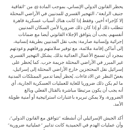
يحظر القانون الدولي الإنساني، بموجب المادة 49 من "اتفاقية
جنيف الرابعة"، التهجير القسري للمدنيين في الأراضي المحتلة
إلا كإجراء أخير، وفقط إذا كانت هناك أسباب عسكرية قاهرة
تتطلب ذلك أو إذا كان ذلك ضروريا لأمن السكان المدنيين
أنفسهم. يجب أن يتوافق الإجلاء القانوني أيضا مع ضمانات
إجرائية وإنسانية صارمة: يجب نقل المدنيين بطريقة إنسانية،
إلى أماكن إقامة ملائمة، مع توفير سلامتهم ورفاههم وعودتهم
بمجرد أن تسمح الأعمال العدائية بذلك. يشكل التهجير القسري
غير المبرر في الأراضي المحتلة جريمة حرب. كما يُحظر على
إسرائيل نقل المحتجزين خارج الأراضي المحتلة إلى إسرائيل،
بغضّ النظر عن الادعاءات. يُحظر أيضا تدمير الممتلكات المدنية
ما لم يكن ذلك ضروريا للغاية للعمليات العسكرية الجارية، أي
أنه يجب أن يكون مرتبطا مباشرة بالقتال الفعلي وبالغ
الضرورة، ولا يمكن تبريره باعتبارات استراتيجية أو أمنية طويلة
الأمد.
أكد الجيش الإسرائيلي أن أنشطته "تتوافق مع القانون الدولي"،
وأن عمليات الهدم في الحميدية كانت تدابير "عملياتية ضرورية"