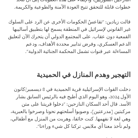
خطوات قابلة للتحقق تتيح العودة الآمنة والطوعية والكريمة.
قالت زيادين: "تقاعسُ الحكومات الأخرى عن الرد على السلوك
غير القانوني لإسرائيل في المنطقة يسمح لها بتطبيق أساليبها
القمعية دون عقاب. على المجتمع الدولي أن يتحرك الآن لتعليق
الدعم العسكري، وفرض تدابير محددة الأهداف، ودعم
المساءلة عبر قنوات تشمل المحكمة الجنائية الدولية".
التهجير وهدم المنازل في الحميدية
دخلت القوات الإسرائيلية قرية الحميدية في 8 ديسمبر/كانون
الأول 2024، وهو اليوم الذي أطيح فيه بالرئيس السابق بشار
الأسد. قال أحد السكان النازحين: "دخلوا قريتنا على متن
مركبتين [مدرعتين]، وصوبوا أسلحتهم نحونا وصرخوا بالعبرية،
وهي لغة لا نفهمها. كنت خائفا، وهربت من المنزل مع أطفالي،
ولم نأخذ معنا أي ملابس. تركنا كل شيء وراءنا".