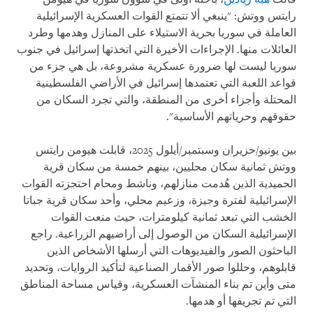
رايتس ووتش: "ينبغي ألا تتمتع القوات العسكرية الإسرائيلية
العاملة في سوريا بحرية الاستيلاء على المنازل وهدمها وطرد
العائلات منها. الإجراءات الأخيرة التي اتخذتها إسرائيل في جنوب
سوريا ليست لها ضرورة عسكرية مشروعة، بل هي جزء من
قواعد اللعبة التي تعتمدها إسرائيل في الأراضي الفلسطينية
المحتلة وأجزاء أخرى من المنطقة، والتي تجرد السكان من
حقوقهم وحرياتهم الأساسية".
بين يونيو/حزيران وسبتمبر/أيلول 2025، قابلت هيومن رايتس
ووتش ثمانية سكان محليين، بينهم خمسة من سكان قرية
الحميدية الذين هُدمت منازلهم، وناشط ومحام احتجزته القوات
الإسرائيلية لفترة وجيزة، وزعيم محلي، وأحد سكان قرية جباتا
الخشب التي تبعد ثمانية كيلومترات، حيث منعت القوات
الإسرائيلية السكان من الوصول إلى أراضيهم الزراعية. راجع
الباحثون الصور والفيديوهات التي أرسلها الأشخاص الذين
قابلوهم، وحللوا صور الأقمار الصناعية لتأكيد الروايات، وتحديد
متى وأين تم بناء المنشآت العسكرية، وقياس مساحة المناطق
التي تم تجريفها أو هدمها.