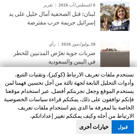
6 اغسطس/آب 2026
تقرير
لبنان: قتل الصحفية آمال خليل على يد
إسرائيل جريمة حرب مفترضة
28 يوليو/تموز 2026
رأي
ضربات جوية تعرّض المدنيين للخطر
في اليمن والسعودية
Human Rights Watch cookie preferences
نستخدم ملفات تعريف الارتباط (كوكيز)، وتقنيات التتبع،
وأدوات التحليل التابعة لجهة ثالثة من أجل تحسين فهمنا لمن
التقارير
يستخدم الموقع وجعل تجربتكم أفضل. عبر استخدام موقعنا
فإنكم توافقون على ذلك. يمكنكم قراءة سياسات الخصوصية
28 يناير/كانون الثاني 2025
تقرير
الخاصة بنا لمعرفة ما الذي يتم استخدام ملفات تعريف
"خمسة أطفال في حاضنة واحدة"
الارتباط من أجله وكيف يمكنكم تغيير إعداداتكم.
انتهاكات حقوق النساء الحوامل أثناء الهجوم
خيارات أخرى
قبول
الإسرائيلي على غزّة