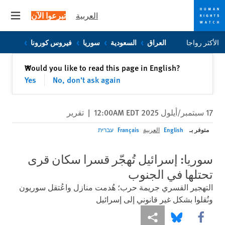
العربية
تبرعوا الآن
 menu
Skip
Skip
الأكثر رواجا
العراق
السعودية
سوريا
فيروس كورونا
to
to
cookie
main
إغلاق
Would you like to read this page in English?
✕
content
privacy
Yes
No, don't ask again
notice
17 سبتمبر/أيلول 2025 12:00AM EDT
|
تقرير
متوفر بـ
English
العربية
Français
עברית
سوريا: إسرائيل تُهجّر قسرا سكان قرى
تحتلها في الجنوب
التهجير القسري جريمة حرب؛ هُدمت منازل واعُتقل سوريون
ونُقلوا بشكل غير قانوني إلى إسرائيل
Share this via Facebook
Share this via مشاركة
Share this via Bluesky