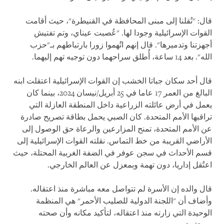
قال: "نُقلنا إلى مبنى المحافظة في القنيطرة"، حيث أقامت
القوات الإسرائيلية وجودا لها. "عُصبت عيناي، وتم تفتيش
أجهزتنا وتدميرها". قال إنهم اتُهموا زورا بارتباطهم بـ"حزب
الله". بعد 14 ساعة، أُطلق سراحهما دون توجيه تهم إليهما.
قال أحد سكان جباتا الخشب إن القوات الإسرائيلية اعتقلت ابنه
البالغ من العمر 17 عاما في 25 أبريل/نيسان 2024، بينما كان
يعمل في أرض عائلته الزراعية داخل المنطقة العازلة التي
تراقبها الأمم المتحدة. كان الصبي يحمل بطاقة تصريح صادرة
عن الأمم المتحدة، تمنح المزارعين والرعاة حق الوصول إلى
الأراضي القريبة من خط التماس. نقلته القوات الإسرائيلية إلى
قسم الأحداث في سجن عوفر في الضفة الغربية المحتلة، حيث
اعتُقل إداريا، دون تهمة وبمعزل عن العالم الخارجي.
قال والده إن الأسرة لم تتواصل معه مباشرة منذ اعتقاله.
وأضاف أن "اللجنة الدولية للصليب الأحمر" هي المنظمة
الوحيدة التي زارته منذ اعتقاله، لتأكيد مكانه وأن صحته