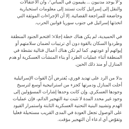
و"لا يوجد مدنيون ... يقيمون في المباني"، وأن الاعتقالات
والنقل إلى إسرائيل كانت تستند إلى معلومات استخبارية
وخاضعة للمراجعة القضائية. إلا أن الإجراءات الموثقة التي
اتخذتها إسرائيل في جنوب سوريا قوانين الحرب.
في الحميدية، لم يكن هناك خطة إجلاء؛ اقتحم الجنود المنطقة
وطردوا السكان بالقوة دون أي ترتيبات لضمان سلامتهم أو
إيوائهم أو عودتهم. كما لم تكن هناك أعمال قتالية نشطة في
المنطقة أثناء عمليات الطرد أو بناء المنشآت العسكرية أو هدم
المنازل أو منذ ذلك الحين.
بدلا من الرد على تهديد فوري، يُفترض أنّ القوات الإسرائيلية
أخلت المنازل ودمرتها كجزء من استراتيجية أوسع لترسيخ
وجودها العسكري. وإن كانت وحدها إشارات المسؤولين إلى
وجود غير محدد المدة لا تثبت نية التهجير الدائم، فإن عمليات
الهدم وتشييد البنية التحتية العسكرية الثابتة واستمرار القيود
على الوصول تجعل العودة في المدى القريب مستحيلة فعليا
وتقوّض أي ادعاء أن التهجير مؤقت.