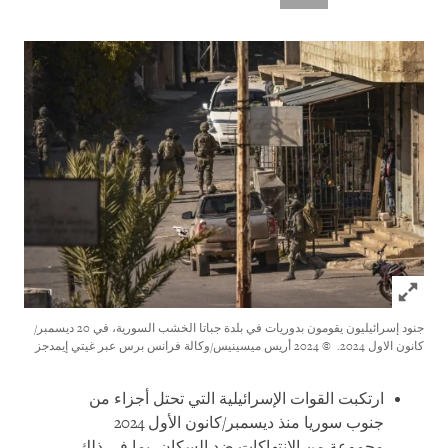
Click to expand Image
جنود إسرائيليون يقومون بدوريات في بلدة جباتا الخشب السورية، في 20 ديسمبر/
كانون الاول 2024.
© 2024 أريس ميسينيس/وكالة فرانس برس عبر غيتي إيمدجز
ارتكبت القوات الإسرائيلية التي تحتل أجزاء من
جنوب سوريا منذ ديسمبر/كانون الأول 2024
مجموعة من الانتهاكات ضد السكان، بما في ذلك