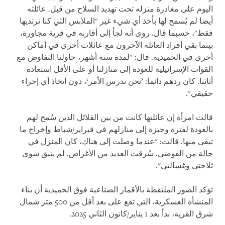
اليوم على مغادرة منزله تحت تهديد السلاح من قبل. عائلته
أيضا لم يُسمح لها بأخذ أي شيء غير "الملابس التي كنا نرتديها
فقط"، حسبما قال. روى أنه لجأ إلى أقاربه في قرية مجاورة،
بينما بقي أفراد العائلة الآخرون مع عائلات أخرى في أماكن
أخرى في الحميدية. قال: "لمدة ستة أشهر، حاولنا التفاوض مع
القوات الإسرائيلية للعودة إلى منازلنا أو على الأقل استعادة
أثاثنا. كان ردهم دائما: ’نحن ندرس الأمر‘، دون اتخاذ أي إجراء
حقيقي".
قالت امرأة إن عائلتها كانت من بين القلائل الذين سُمح لهم
بالعودة لفترة وجيزة إلى منازلهم في فبراير/شباط وإخراج ما
تبقى منها. قالت: "عندما وصلت إلى هناك، كان المنزل في
حالة من الفوضى. سُرقت العديد من الأغراض. لم يتبق سوى
ثلاجتي وغسالتي".
تؤكد الصور الملتقطة بالأقمار الصناعية فوق الحميدية أن بناء
المنشأة العسكرية، التي تقع على بعد أقل من 500 متر شمال
شرق القرية، بدأ بعد 1 يناير/كانون الثاني 2025.