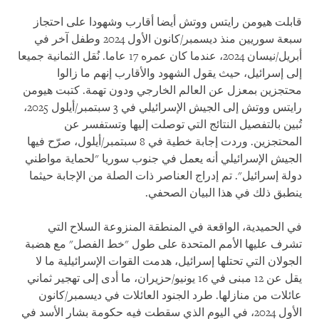
قابلت هيومن رايتس ووتش أيضا أقارب وشهودا على احتجاز
سبعة سوريين منذ ديسمبر/كانون الأول 2024 وطفل آخر في
أبريل/نيسان 2024، عندما كان عمره 17 عاما. نُقل الثمانية جميعا
إلى إسرائيل، حيث يقول الشهود والأقارب إنهم ما زالوا
محتجزين بمعزل عن العالم الخارجي ودون تهمة. كتبت هيومن
رايتس ووتش إلى الجيش الإسرائيلي في 3 سبتمبر/أيلول 2025،
تُبين بالتفصيل النتائج التي توصلت إليها وتستفسر عن
المحتجزين. وردت إجابة خطية في 8 سبتمبر/أيلول، صرّح فيها
الجيش الإسرائيلي أنه يعمل في جنوب سوريا "لحماية مواطني
دولة إسرائيل". تم إدراج العناصر ذات الصلة من الإجابة حيثما
ينطبق ذلك في هذا البيان الصحفي.
في الحميدية، الواقعة في المنطقة المنزوعة السلاح التي
تشرف عليها الأمم المتحدة على طول "خط الفصل" مع هضبة
الجولان التي تحتلها إسرائيل، هدمت القوات الإسرائيلية ما لا
يقل عن 12 مبنى في 16 يونيو/حزيران، ما أدى إلى تهجير ثماني
عائلات من منازلها. طرد الجنود العائلات في ديسمبر/كانون
الأول 2024، في اليوم الذي سقطت فيه حكومة بشار الأسد في