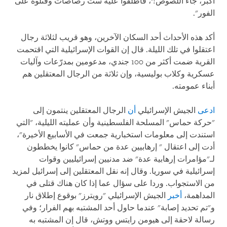
أكبر، جاء اللصوص!‘، فأطلقوا عليه ست رصاصات وقتلوه على
الفور".
أكد هذه الأحداث أحد السكان الآخرين، وهو قريب لثلاثة رجال
اعتقلوا في تلك الليلة. قال إن القوات الإسرائيلية التي اقتحمت
القرية ضمت أكثر من 100 جندي، مدعومين بمدرّعات وآليات
عسكرية وكلاب بوليسية، وإن ثلاثة من الرجال المعتقلين هم
أبناء عمومته.
ادعى
الجيش الإسرائيلي
أن
الرجال المعتقلين ينتمون إلى
"حركة حماس" المسلحة الفلسطينية وأن عمليته الليلية، "التي
استندت إلى معلومات استخبارية جمعت في الأسابيع الأخيرة"،
أدت إلى اعتقال " إرهابيين عدة من حماس" كانوا يخططون
لـ"مؤامرات إرهابية عدة" ضد مدنيين إسرائيليين وقوات
إسرائيلية في سوريا. وقال إنه نقل المعتقلين إلى إسرائيل لمزيد
من الاستجواب. وردا على سؤال عما إذا كان هناك قتلى في
المداهمة،
أخبر
الجيش الإسرائيلي "رويترز" بوقوع إطلاق نار
و"تم تحديد إصابة" عندما حاول أحد المشتبه بهم الفرار؛ وفي
رسالة لاحقة إلى هيومن رايتس ووتش، قال إن المشتبه به