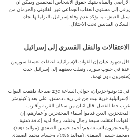
الأراضي والمياه ينتهك حقوق الأشخاص المحميين ويمكن أن
يرقى إلى مستوى العقاب الجماعي غير القانوني والحرمان من
سبل العيش، ما يؤكد عدم وفاء إسرائيل بالتزاماتها تجاه
السكان المدنيين تحت الاحتلال.
الاعتقالات والنقل القسري إلى إسرائيل
قال شهود عيان إن القوات الإسرائيلية اعتقلت تعسفا سوريين
عدة في جنوب سوريا، ونقلت بعضهم إلى إسرائيل حيث
يُحتجزون دون تهمة.
في 12 يونيو/حزيران، حوالي الساعة 2:30 صباحا، داهمت القوات
الإسرائيلية قرية بيت جن في ريف دمشق، على بعد 3 كيلومتر
غرب خط الفصل. قال اثنان من سكان القرية وأقارب
المحتجزين، الذين قدموا أسماء المحتجزين وأعمارهم، إن
القوات اعتقلت سبعة رجال وقتلت رجلا لديه إعاقة ذهنية.
والمحتجزون السبعة هم: أحمد حسين الصفدي (مواليد 1991)،
ومحمد حسين الصفدي (مواليد 1986)، وحسام محمد الصفدي