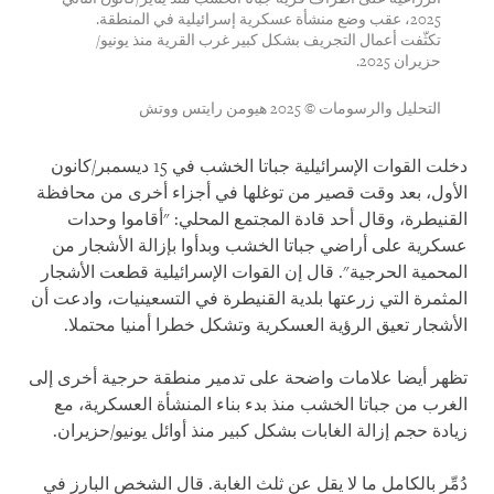
2025، عقب وضع منشأة عسكرية إسرائيلية في المنطقة.
تكثّفت أعمال التجريف بشكل كبير غرب القرية منذ يونيو/
حزيران 2025.
التحليل والرسومات © 2025 هيومن رايتس ووتش
دخلت القوات الإسرائيلية جباتا الخشب في 15 ديسمبر/كانون
الأول، بعد وقت قصير من توغلها في أجزاء أخرى من محافظة
القنيطرة، وقال أحد قادة المجتمع المحلي: "أقاموا وحدات
عسكرية على أراضي جباتا الخشب وبدأوا بإزالة الأشجار من
المحمية الحرجية". قال إن القوات الإسرائيلية قطعت الأشجار
المثمرة التي زرعتها بلدية القنيطرة في التسعينيات، وادعت أن
الأشجار تعيق الرؤية العسكرية وتشكل خطرا أمنيا محتملا.
تظهر أيضا علامات واضحة على تدمير منطقة حرجية أخرى إلى
الغرب من جباتا الخشب منذ بدء بناء المنشأة العسكرية، مع
زيادة حجم إزالة الغابات بشكل كبير منذ أوائل يونيو/حزيران.
دُمِّر بالكامل ما لا يقل عن ثلث الغابة. قال الشخص البارز في