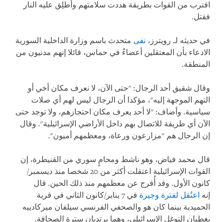
اقترب من القوات بطريقة هددت سلامتهم وأطلِق عليه النار
فقتل.
في حديثه لـ رويترز،
نفى
متحدث باسم وزارة الداخلية السورية
الادعاء بأن المعتقلين أعضاءٌ في حماس، قائلا إنهم مدنيون من
المنطقة.
وقال شقيق أحد الرجال: "حتى الآن، لا نعرف مكان أخي أو
التهم الموجهة إليه"، مؤكدا أن الرجال ليس لهم أي صلات
سياسية. وأضاف: "لا أحد يعرف مكان احتجازهم، ولا توجد حتى
الآن أي طريقة للاتصال بهم داخل الأراضي الإسرائيلية". وقال
إن الرجال هم "مزارعون ورعاة، ومعظمهم أميون".
قال محمد فياض، وهو ناشط ومحامٍ سوري من القنيطرة، إن
القوات الإسرائيلية اعتقلت أكثر من 20 شخصا منذ ديسمبر/
كانون الأول. وقد أُفرج عن معظمهم منذ ذلك الحين. قال
إنه
اعتُقل لفترة وجيزة
في 7 يناير/كانون الثاني في قرية
الحميدية بينما كان هو والصحفي الفرنسي سيلفان ميركادييه
يغطيان التوغل الإسرائيلي، وهما يرتديان سترة الصحافة.