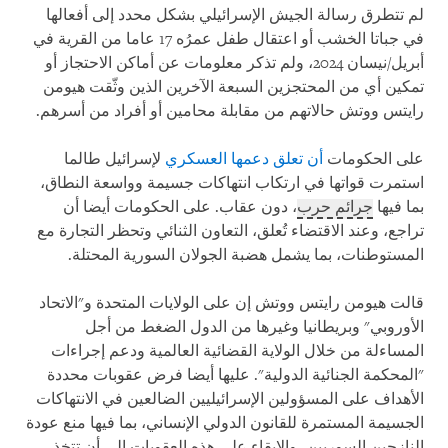
لم تتطرق رسالة الجيش الإسرائيلي بشكل محدد إلى أفعالها
في جباتا الخشب أو اعتقال طفل عمرُه 17 عاما من القرية في
أبريل/نيسان 2024، ولم تذكر معلومات عن أماكن الاحتجاز أو
تمكين أي من المحتجزين السبعة الآخرين الذين وثّقت هيومن
رايتس ووتش حالاتهم من مقابلة محامين أو أفراد من أسرهم.
على الحكومات
أن تعلق دعمها العسكري
لإسرائيل طالما
استمرت قواتها في ارتكاب انتهاكات جسيمة وواسعة النطاق،
بما فيها
جرائم حرب
، دون عقاب. على الحكومات أيضا أن
تراجع، وعند الاقتضاء تُعلق، التعاون الثنائي وتحظر التجارة مع
المستوطنات، بما يشمل هضبة الجولان السورية المحتلة.
قالت هيومن رايتس ووتش إن على الولايات المتحدة و"الاتحاد
الأوروبي" وبريطانيا وغيرها من الدول الضغط من أجل
المساءلة من خلال الولاية القضائية العالمية ودعم إجراءات
"المحكمة الجنائية الدولية". عليها أيضا فرض عقوبات محددة
الأهداف على المسؤولين الإسرائيليين الضالعين في الانتهاكات
الجسيمة المستمرة للقانون الدولي الإنساني، بما فيها منع عودة
النازحين السوريين، والإبقاء على هذه العقوبات إلى أن تتخذ