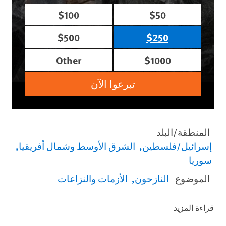
$100
$50
$500
$250
Other
$1000
تبرعوا الآن
المنطقة/البلد
إسرائيل/فلسطين
الشرق الأوسط وشمال أفريقيا
سوريا
الموضوع
النازحون
الأزمات والنزاعات
قراءة المزيد