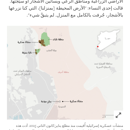
الأراضي الزراعية ومناطق الرعي وبساتين الأشجار أو سيّجتها.
قالت إحدى النساء: "الأرض المحيطة [بمنزلنا]، التي كنا نزرعها
بالأشجار، جُرفت بالكامل مع المنزل. لم يتبقَّ شيء".
Click to expand Image
منشآت عسكرية إسرائيلية أُقيمت منذ مطلع يناير/كانون الثاني 2025. أدت هذه