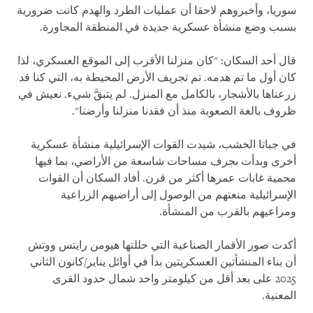
سوريا، وأخبروهم لاحقا أن عمليات الطرد والهدم كانت ضرورية
بسبب وضع منشأة عسكرية جديدة في المنطقة المجاورة.
قال أحد السكان: "كان منزلنا الأقرب إلى الموقع العسكري، لذا
كان أول ما تم هدمه. تم تجريف الأرض المحيطة به، التي كنا قد
زرعناها بالأشجار، بالكامل مع المنزل. لم يتبقَّ شيء. نعيش في
ظروف بالغة الصعوبة منذ أن فقدنا منزلنا وأرضنا".
في جباتا الخشب، شيدت القوات الإسرائيلية منشأة عسكرية
أخرى وبدأت بجرف مساحات شاسعة من الأراضي، بما فيها
محمية غابات عمرها أكثر من قرن. أفاد السكان أن القوات
الإسرائيلية منعتهم من الوصول إلى أراضيهم الزراعية
ومراعيهم بالقرب من المنشأة.
أكدت صور الأقمار الصناعية التي حللتها هيومن رايتس ووتش
أن بناء المنشأتين العسكريتين بدأ في أوائل يناير/كانون الثاني
2025 على بعد أقل من كيلومتر واحد شمال حدود القرى
المعنية.