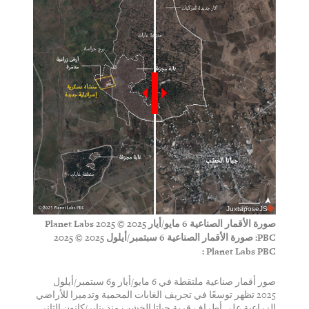
JuxtaposeJS
صورة الأقمار الصناعية 6 مايو/أيار 2025 © 2025 Planet Labs
PBC:
صورة الأقمار الصناعية 6 سبتمبر/أيلول 2025 © 2025
Planet Labs PBC :
صور أقمار صناعية ملتقطة في 6 مايو/أيار و6 سبتمبر/أيلول
2025 تظهر توسعًا في تجريف الغابات المحمية وتدميرا للأراضي
الزراعية على أطراف قرية جباتا الخشب منذ يناير/كانون الثاني