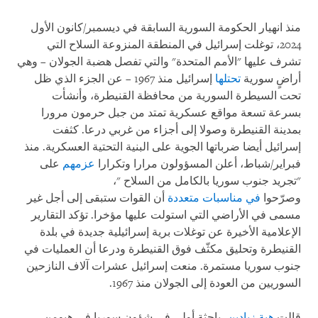
منذ انهيار الحكومة السورية السابقة في ديسمبر/كانون الأول
2024، توغلت إسرائيل في المنطقة المنزوعة السلاح التي
تشرف عليها "الأمم المتحدة" والتي تفصل هضبة الجولان – وهي
أراضٍ سورية
تحتلها
إسرائيل منذ 1967 – عن الجزء الذي ظل
تحت السيطرة السورية من محافظة القنيطرة، وأنشأت
بسرعة تسعة مواقع عسكرية تمتد من جبل حرمون مرورا
بمدينة القنيطرة وصولا إلى أجزاء من غربي درعا. كثفت
إسرائيل أيضا ضرباتها الجوية على البنية التحتية العسكرية. منذ
فبراير/شباط، أعلن المسؤولون مرارا وتكرارا
عزمهم
على
"تجريد جنوب سوريا بالكامل من السلاح "،
وصرّحوا
في
مناسبات
متعددة
أن القوات ستبقى إلى أجل غير
مسمى في الأراضي التي استولت عليها مؤخرا. تؤكد التقارير
الإعلامية الأخيرة عن توغلات برية إسرائيلية جديدة في بلدة
القنيطرة وتحليق مكثّف فوق القنيطرة ودرعا أن العمليات في
جنوب سوريا مستمرة. منعت إسرائيل عشرات آلاف النازحين
السوريين من العودة إلى الجولان منذ 1967.
قالت
هبة زيادين
، باحثة أولى في شؤون سوريا في هيومن