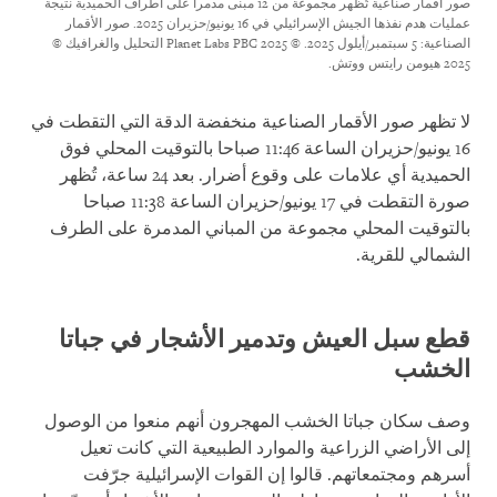
صور أقمار صناعية تُظهر مجموعة من 12 مبنى مدمرا على أطراف الحميدية نتيجة
عمليات هدم نفذها الجيش الإسرائيلي في 16 يونيو/حزيران 2025.
صور الأقمار
الصناعية: 5 سبتمبر/أيلول 2025. © 2025 Planet Labs PBC التحليل والغرافيك ©
2025 هيومن رايتس ووتش.
لا تظهر صور الأقمار الصناعية منخفضة الدقة التي التقطت في
16 يونيو/حزيران الساعة 11:46 صباحا بالتوقيت المحلي فوق
الحميدية أي علامات على وقوع أضرار. بعد 24 ساعة، تُظهر
صورة التقطت في 17 يونيو/حزيران الساعة 11:38 صباحا
بالتوقيت المحلي مجموعة من المباني المدمرة على الطرف
الشمالي للقرية.
قطع سبل العيش وتدمير الأشجار في جباتا
الخشب
وصف سكان جباتا الخشب المهجرون أنهم منعوا من الوصول
إلى الأراضي الزراعية والموارد الطبيعية التي كانت تعيل
أسرهم ومجتمعاتهم. قالوا إن القوات الإسرائيلية جرّفت