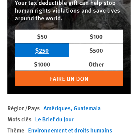
Your tax deductible gift can help stop
human rights violations and save lives
around the world.
$50
$100
$250
$500
$1000
Other
FAIRE UN DON
Région/Pays
Amériques
Guatemala
Mots clés
Le Brief du Jour
Thème
Environnement et droits humains