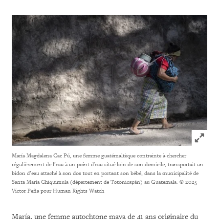
Click to
María Magdalena Cac Pú, une femme guatémaltèque contrainte à chercher
régulièrement de l’eau à un point d'eau situé loin de son domicile, transportait un
bidon d’eau attaché à son dos tout en portant son bébé, dans la municipalité de
Santa María Chiquimula (département de Totonicapán) au Guatemala.
© 2025
Víctor Peña pour Human Rights Watch
María, une femme autochtone maya de 41 ans originaire du