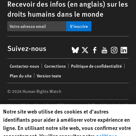
Recevoir des infos (en anglais) sur les
droits humains dans le monde
S’inscrire
BlueSky
X
Facebook
YouTub
Insta
Lin
Suivez-nous
Footer
Contactez-nous
Corrections
Politique de confidentialité
menu
Plan du site
Version texte
© 2026 Human Rights Watch
Human Rights Watch
| 350 Fifth Avenue, 34th Floor | New York,
NY
Human Rights Watch cookie preferences
Notre site web utilise des cookies et d'autres
10118-3299
USA
|
t
1.212.290.4700
identifiants pour aider à améliorer votre expérience en
Human Rights Watch
is a 501(C)(3) nonprofit registered in the US
ligne. En utilisant notre site web, vous confirmez votre
under EIN: 13-2875808
consentement. Veuillez consulter notre
politique