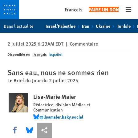
Français
FAIRE UN DON
Open
Skip
Skip
Dans l’actualité
Israël/Palestine
Iran
Ukraine
Tunisie
to
to
cookie
main
2 juillet 2025 6:23AM EDT
|
Commentaire
privacy
content
notice
Disponible en
Français
Español
Sans eau, nous ne sommes rien
Le Brief du Jour du 2 juillet 2025
Lisa-Marie Maier
Rédactrice, division Médias et
Communication
@lisamaier.bsky.social
@lisamaier.bsky.social
Share this via Facebook
Share this via Bluesky
Share this via Partagez