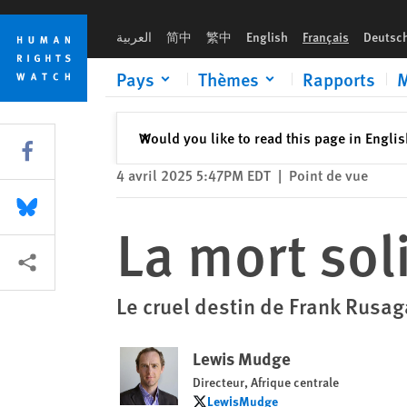
Skip
Skip
La mort solitaire d’un général rwandais
to
to
العربية
简中
繁中
English
Français
Deutsc
cookie
main
privacy
content
Pays
Thèmes
Rapports
M
notice
Fermer
Would you like to read this page in Engli
✕
Share this via Facebook
4 avril 2025 5:47PM EDT
|
Point de vue
Share this via Bluesky
La mort sol
Share this via Partagez
Le cruel destin de Frank Rus
Lewis Mudge
Directeur, Afrique centrale
LewisMudge