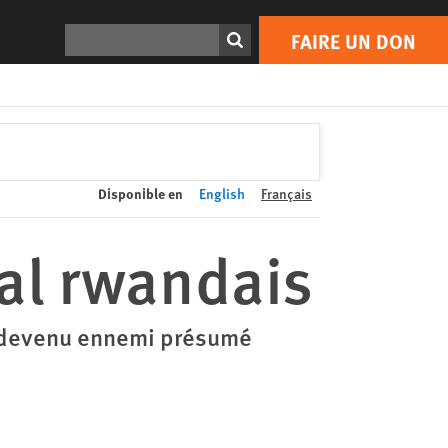
FAIRE UN DON
Print
Rechercher
FAIRE UN DON
Disponible en
English
Français
ral rwandais
s devenu ennemi présumé