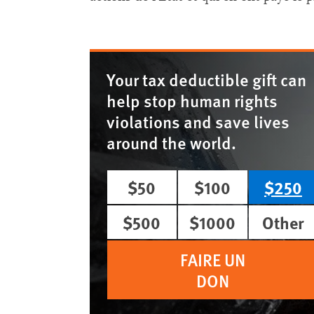
Your tax deductible gift can
help stop human rights
violations and save lives
around the world.
$50
$100
$250
$500
$1000
Other
FAIRE UN
DON