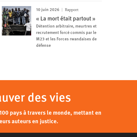
10 juin 2026
Rapport
« La mort était partout »
Détention arbitraire, meurtres et
recrutement forcé commis par le
M23 et les Forces rwandaises de
défense
auver des vies
100 pays à travers le monde, mettant en
eurs auteurs en justice.