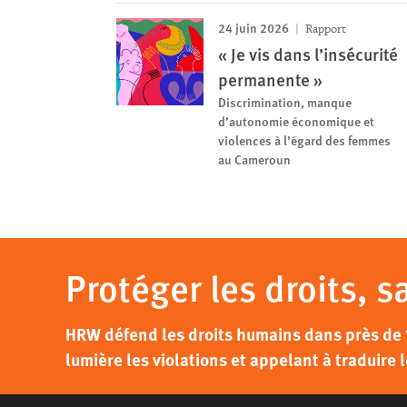
24 juin 2026
Rapport
« Je vis dans l’insécurité
permanente »
Discrimination, manque
d’autonomie économique et
violences à l’égard des femmes
au Cameroun
Protéger les droits, s
HRW défend les droits humains dans près de 
lumière les violations et appelant à traduire l