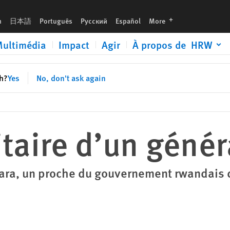
languages
h
日本語
Português
Русский
Español
More
ultimédia
Impact
Agir
À propos de HRW
sh?
Yes
No, don't ask again
itaire d’un géné
agara, un proche du gouvernement rwandai