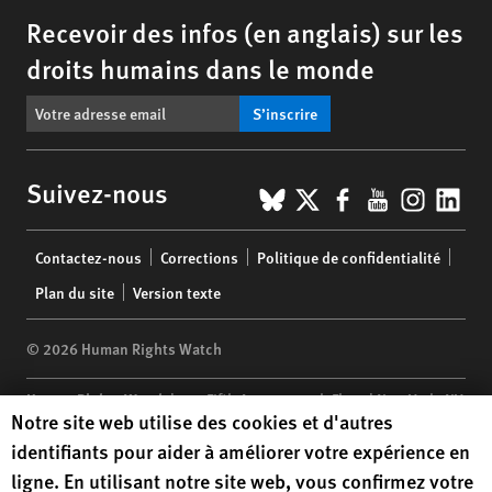
Recevoir des infos (en anglais) sur les
droits humains dans le monde
S’inscrire
BlueSky
X
Facebook
YouTub
Insta
Lin
Suivez-nous
Footer
Contactez-nous
Corrections
Politique de confidentialité
menu
Plan du site
Version texte
© 2026 Human Rights Watch
Human Rights Watch
| 350 Fifth Avenue, 34th Floor | New York,
NY
Human Rights Watch cookie preferences
Notre site web utilise des cookies et d'autres
10118-3299
USA
|
t
1.212.290.4700
identifiants pour aider à améliorer votre expérience en
Human Rights Watch
is a 501(C)(3) nonprofit registered in the US
ligne. En utilisant notre site web, vous confirmez votre
under EIN: 13-2875808