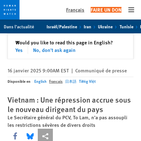
Français
FAIRE UN DON
Open
Skip
Skip
Dans l’actualité
Israël/Palestine
Iran
Ukraine
Tunisie
to
to
cookie
main
Fermer
Would you like to read this page in English?
✕
privacy
content
Yes
No, don't ask again
notice
16 janvier 2025 9:00AM EST
|
Communiqué de presse
Disponible en
English
Français
日本語
Tiếng Việt
Vietnam : Une répression accrue sous
le nouveau dirigeant du pays
Le Secrétaire général du PCV, To Lam, n’a pas assoupli
les restrictions sévères de divers droits
Share this via Facebook
Share this via Bluesky
Share this via Partagez