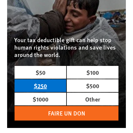
Your tax deductible gift can help stop
human rights violations and save lives
around the world.
$50
$100
$250
$500
$1000
Other
FAIRE UN DON