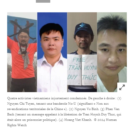
Click to
Quatre activistes vietnamiens injustement condamnés. De gauche à droite : (1)
Nguyen Chi Tuyen, tenant une banderole No-U (signifiant « Non aux
revendications territoriales de la Chine »). (2) Nguyen Vu Binh. (3) Phan Van
Bach (tenant un message appelant à la libération de Tran Huynh Duy Thuc, qui
était alors un prisonnier politique). (4) Hoang Viet Khanh.
© 2024 Human
Rights Watch