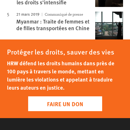
les droits s'intensifie
21 mars 2019
Communiqué de presse
Myanmar : Traite de femmes et
de filles transportées en Chine
Protéger les droits, sauver des vies
HRW défend les droits humains dans près de
100 pays à travers le monde, mettant en
lumière les violations et appelant à traduire
leurs auteurs en justice.
FAIRE UN DON