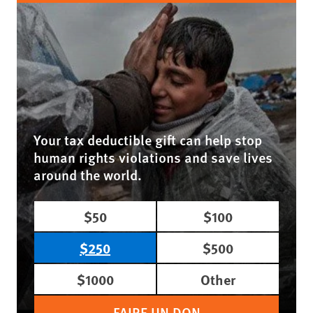
Your tax deductible gift can help stop
human rights violations and save lives
around the world.
$50
$100
$250
$500
$1000
Other
FAIRE UN DON