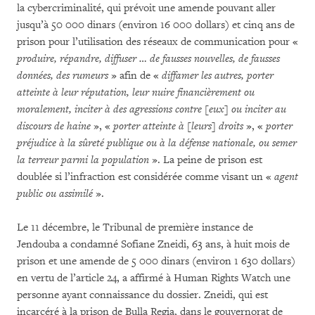
la cybercriminalité, qui prévoit une amende pouvant aller
jusqu’à 50 000 dinars (environ 16 000 dollars) et cinq ans de
prison pour l’utilisation des réseaux de communication pour «
produire, répandre, diffuser … de fausses nouvelles, de fausses
données, des rumeurs
» afin de «
diffamer les autres, porter
atteinte à leur réputation, leur nuire financièrement ou
moralement, inciter à des agressions contre [eux] ou inciter au
discours de haine
», «
porter atteinte à [leurs] droits
», «
porter
préjudice à la sûreté publique ou à la défense nationale, ou semer
la terreur
parmi la population
». La peine de prison est
doublée si l’infraction est considérée comme visant un «
agent
public ou assimilé
».
Le 11 décembre, le Tribunal de première instance de
Jendouba a condamné Sofiane Zneidi, 63 ans, à huit mois de
prison et une amende de 5 000 dinars (environ 1 630 dollars)
en vertu de l’article 24, a affirmé à Human Rights Watch une
personne ayant connaissance du dossier. Zneidi, qui est
incarcéré à la prison de Bulla Regia, dans le gouvernorat de