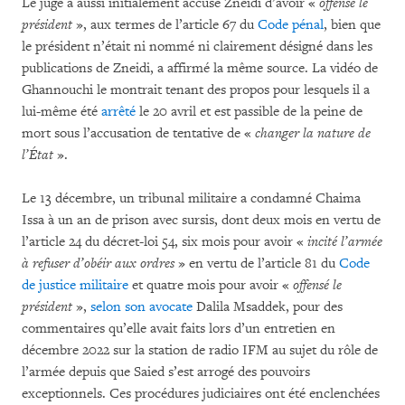
Le juge a aussi initialement accusé Zneidi d’avoir «
offensé le
président
», aux termes de l’article 67 du
Code pénal
, bien que
le président n’était ni nommé ni clairement désigné dans les
publications de Zneidi, a affirmé la même source. La vidéo de
Ghannouchi le montrait tenant des propos pour lesquels il a
lui-même été
arrêté
le 20 avril et est passible de la peine de
mort sous l’accusation de tentative de «
changer la nature de
l’État
».
Le 13 décembre, un tribunal militaire a condamné Chaima
Issa à un an de prison avec sursis, dont deux mois en vertu de
l’article 24 du décret-loi 54, six mois pour avoir «
incité l’armée
à refuser d’obéir aux ordres
» en vertu de l’article 81 du
Code
de justice militaire
et quatre mois pour avoir «
offensé le
président
»,
selon son avocate
Dalila Msaddek, pour des
commentaires qu’elle avait faits lors d’un entretien en
décembre 2022 sur la station de radio IFM au sujet du rôle de
l’armée depuis que Saied s’est arrogé des pouvoirs
exceptionnels. Ces procédures judiciaires ont été enclenchées