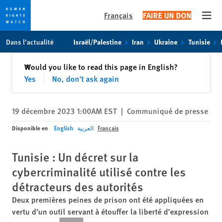
Français
FAIRE UN DON
Open
Skip
Skip
Dans l’actualité
Israël/Palestine
Iran
Ukraine
Tunisie
to
to
cookie
main
Fermer
Would you like to read this page in English?
✕
privacy
content
Yes
No, don't ask again
notice
19 décembre 2023 1:00AM EST
|
Communiqué de presse
Disponible en
English
العربية
Français
Tunisie : Un décret sur la
cybercriminalité utilisé contre les
détracteurs des autorités
Deux premières peines de prison ont été appliquées en
vertu d’un outil servant à étouffer la liberté d’expression