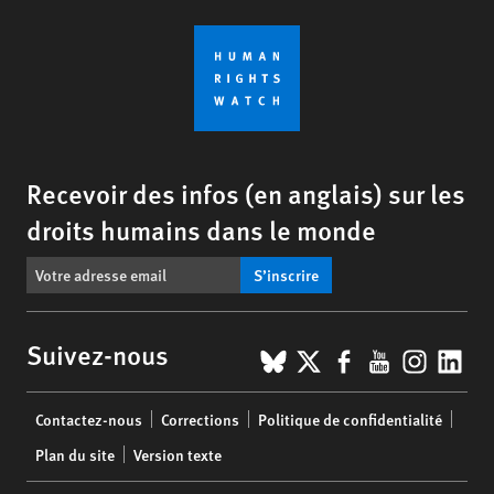
Recevoir des infos (en anglais) sur les
droits humains dans le monde
S’inscrire
BlueSky
X
Facebook
YouTub
Insta
Lin
Suivez-nous
Footer
Contactez-nous
Corrections
Politique de confidentialité
menu
Plan du site
Version texte