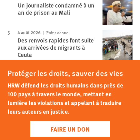
Un journaliste condamné à un
an de prison au Mali
4 août 2026
Point de vue
Des renvois rapides font suite
aux arrivées de migrants à
Ceuta
Protéger les droits, sauver des vies
HRW défend les droits humains dans près de
100 pays à travers le monde, mettant en
lumière les violations et appelant à traduire
leurs auteurs en justice.
FAIRE UN DON