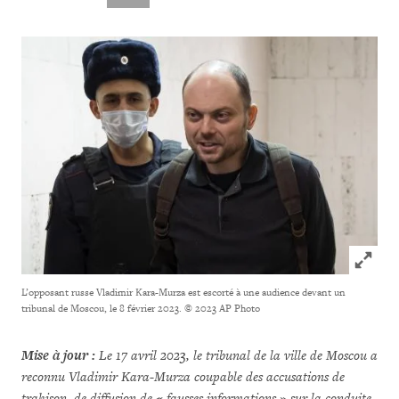
Click to
L’opposant russe Vladimir Kara-Murza est escorté à une audience devant un
tribunal de Moscou, le 8 février 2023.
© 2023 AP Photo
Mise à jour :
Le 17 avril 2023, le tribunal de la ville de Moscou a
reconnu Vladimir Kara-Murza coupable des accusations de
trahison, de diffusion de « fausses informations » sur la conduite