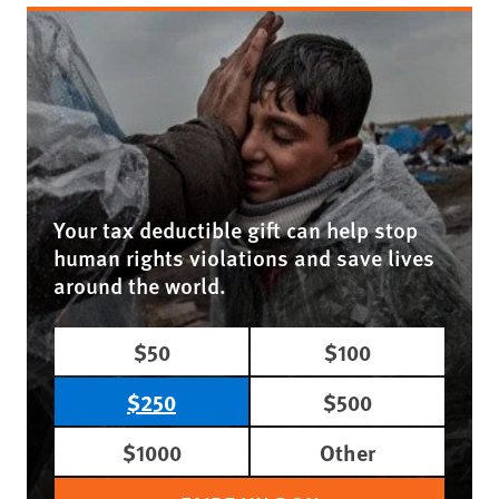
Your tax deductible gift can help stop
human rights violations and save lives
around the world.
$50
$100
$250
$500
$1000
Other