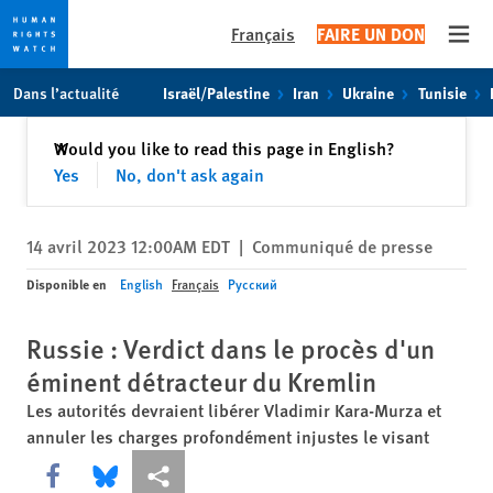
Français
FAIRE UN DON
Open
Skip
Skip
Dans l’actualité
Israël/Palestine
Iran
Ukraine
Tunisie
to
to
cookie
main
Fermer
Would you like to read this page in English?
✕
privacy
content
Yes
No, don't ask again
notice
14 avril 2023 12:00AM EDT
|
Communiqué de presse
Disponible en
English
Français
Русский
Russie : Verdict dans le procès d'un
éminent détracteur du Kremlin
Les autorités devraient libérer Vladimir Kara-Murza et
annuler les charges profondément injustes le visant
Share this via Facebook
Share this via Bluesky
Share this via Partagez