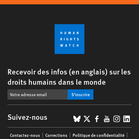
Recevoir des infos (en anglais) sur les
droits humains dans le monde
S’inscrire
BlueSky
X
Facebook
YouTub
Insta
Lin
Suivez-nous
Footer
Contactez-nous
Corrections
Politique de confidentialité
menu