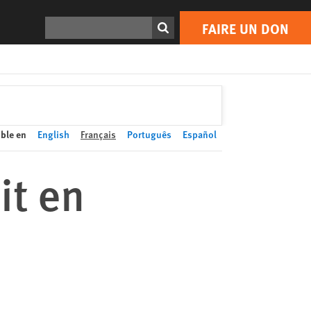
FAIRE UN DON
Print
Rechercher
FAIRE UN DON
ble en
English
Français
Português
Español
it en