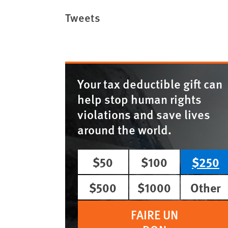
Tweets
Your tax deductible gift can
help stop human rights
violations and save lives
around the world.
$50
$100
$250
$500
$1000
Other
FAIRE UN