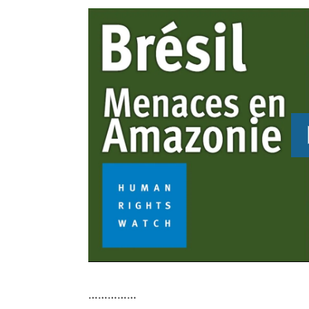
……………