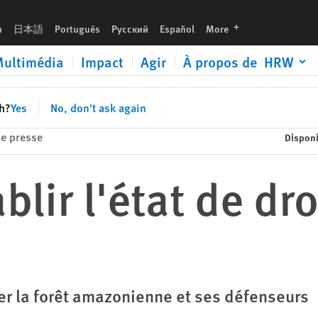
languages
h
日本語
Português
Русский
Español
More
ultimédia
Impact
Agir
À propos de HRW
sh?
Yes
No, don't ask again
e presse
Disponi
ablir l'état de dro
er la forêt amazonienne et ses défenseurs