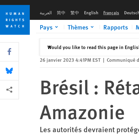
Skip
Skip
Brésil : Rétablir l'état de droit en Amazonie
to
to
العربية
简中
繁中
English
Français
Deutsc
cookie
main
privacy
content
Pays
Thèmes
Rapports
M
notice
Fermer
Would you like to read this page in Engli
✕
Share this via Facebook
26 janvier 2023 4:41PM EST
|
Communiqué d
Share this via Bluesky
Brésil : Rét
Share this via Partagez
Amazonie
Les autorités devraient protég