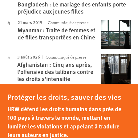
Bangladesh : Le mariage des enfants porte
préjudice aux jeunes filles
21 mars 2019
Communiqué de presse
Myanmar : Traite de femmes et
de filles transportées en Chine
3 août 2026
Communiqué de presse
Afghanistan : Cinq ans après,
l'offensive des talibans contre
les droits s'intensifie
Protéger les droits, sauver des vies
HRW défend les droits humains dans près de
100 pays à travers le monde, mettant en
lumière les violations et appelant à traduire
leurs auteurs en justice.