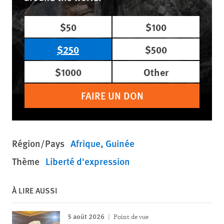
$50
$100
$250
$500
$1000
Other
FAIRE UN DON
Région/Pays
Afrique
Guinée
Thème
Liberté d'expression
À LIRE AUSSI
5 août 2026
Point de vue