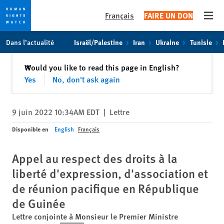
Français
FAIRE UN DON
Open
Skip
Skip
Dans l’actualité
Israël/Palestine
Iran
Ukraine
Tunisie
to
to
cookie
main
Fermer
Would you like to read this page in English?
✕
privacy
content
Yes
No, don't ask again
notice
9 juin 2022 10:34AM EDT
|
Lettre
Disponible en
English
Français
Appel au respect des droits à la
liberté d'expression, d'association et
de réunion pacifique en République
de Guinée
Lettre conjointe à Monsieur le Premier Ministre