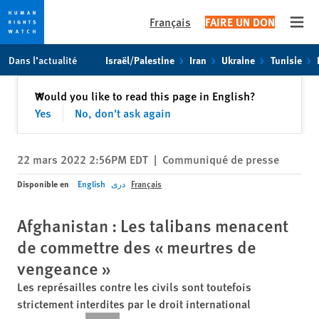
Français
FAIRE UN DON
Open
Skip
Skip
Dans l’actualité
Israël/Palestine
Iran
Ukraine
Tunisie
to
to
cookie
main
Fermer
Would you like to read this page in English?
✕
privacy
content
Yes
No, don't ask again
notice
22 mars 2022 2:56PM EDT
|
Communiqué de presse
Disponible en
English
دری
Français
Afghanistan : Les talibans menacent
de commettre des « meurtres de
vengeance »
Les représailles contre les civils sont toutefois
strictement interdites par le droit international