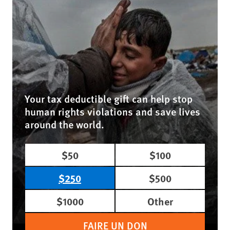
Your tax deductible gift can help stop
human rights violations and save lives
around the world.
$50
$100
$250
$500
$1000
Other
FAIRE UN DON