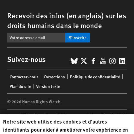
Recevoir des infos (en anglais) sur les
droits humains dans le monde
S’inscrire
BlueSky
X
Facebook
YouTub
Insta
Lin
Suivez-nous
Footer
Contactez-nous
Corrections
Politique de confidentialité
menu
Plan du site
Version texte
© 2026 Human Rights Watch
Human Rights Watch
| 350 Fifth Avenue, 34th Floor | New York,
NY
Human Rights Watch cookie preferences
Notre site web utilise des cookies et d'autres
10118-3299
USA
|
t
1.212.290.4700
identifiants pour aider à améliorer votre expérience en
Human Rights Watch
is a 501(C)(3) nonprofit registered in the US