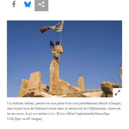
Share this via Facebook
Share this via Bluesky
Share this via Partagez
Click to
Un milicien taliban, perché sur une partie d’un mur partiellement détruit à Sangin,
dans la province de Helmand située dans le centre-sud de l’Afghanistan, observait
les environs, le 30 novembre 2021.
©2021 Alfred Yaghobzadeh/Abaca/Sipa
USA(Sipa via AP Images)