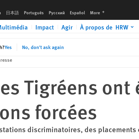
es
languages
h
日本語
Português
Русский
Español
More
ultimédia
Impact
Agir
À propos de HRW
sh?
Yes
No, don't ask again
resse
Des Tigréens ont 
ions forcées
stations discriminatoires, des placements 