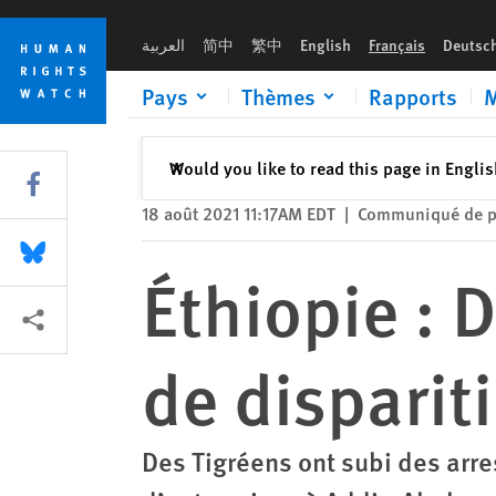
Skip
Skip
Éthiopie : Des Tigréens ont été victimes de disparitions forcé
to
to
العربية
简中
繁中
English
Français
Deutsc
cookie
main
privacy
content
Pays
Thèmes
Rapports
M
notice
Fermer
Would you like to read this page in Engli
✕
Share this via Facebook
18 août 2021 11:17AM EDT
|
Communiqué de p
Share this via Bluesky
Éthiopie : 
Share this via Partagez
de disparit
Des Tigréens ont subi des arre