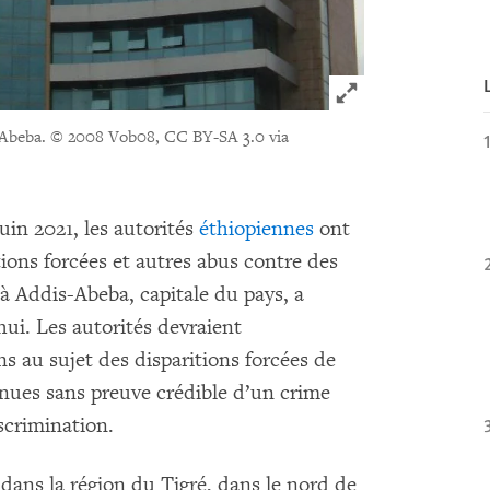
Click to expand 
-Abeba.
© 2008 Vob08, CC BY-SA 3.0 via
juin 2021, les autorités
éthiopiennes
ont
tions forcées et autres abus contre des
 Addis-Abeba, capitale du pays, a
i. Les autorités devraient
 au sujet des disparitions forcées de
enues sans preuve crédible d’un crime
scrimination.
dans la région du Tigré, dans le nord de