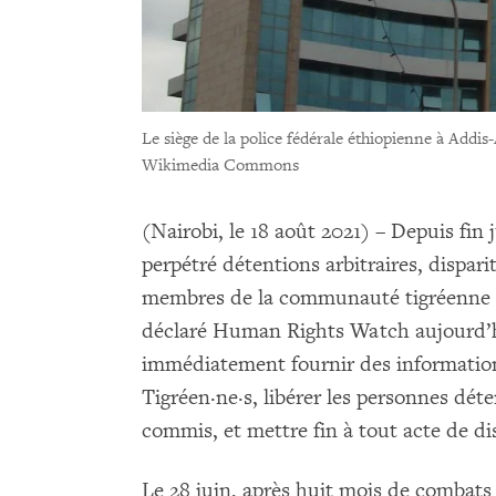
Le siège de la police fédérale éthiopienne à Addis
Wikimedia Commons
(Nairobi, le 18 août 2021) – Depuis fin 
perpétré détentions arbitraires, dispari
membres de la communauté tigréenne à
déclaré Human Rights Watch aujourd’hu
immédiatement fournir des informations
Tigréen·ne·s, libérer les personnes dét
commis, et mettre fin à tout acte de di
Le 28 juin, après huit mois de combats 