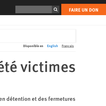
FAIRE UN DON
Print
Rechercher
FAIRE UN DON
Disponible en
English
Français
été victimes
en détention et des fermetures