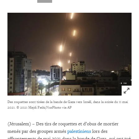
Click to
Des roquettes sont tirées de la bande de Gaza vers Israël, dans la soirée du 11 mai
2021.
© 2021 Majdi Fathi/NurPhoto via AP
(Jérusalem) – Des tirs de roquettes et d’obus de mortier
menés par des groupes armés
palestiniens
lors des
affrontements de mai 2021 dans la bande de Gaza, qui ont tué