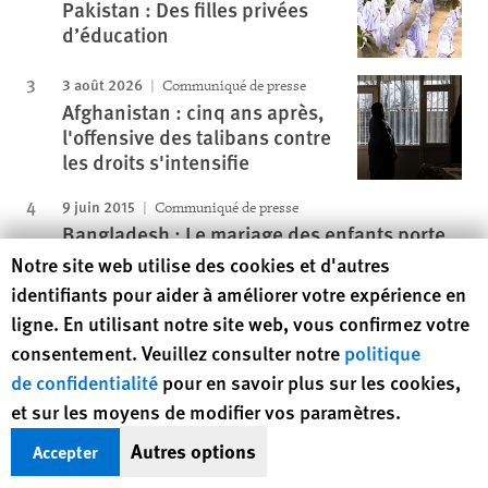
Pakistan : Des filles privées
d’éducation
3 août 2026
Communiqué de presse
Afghanistan : cinq ans après,
l'offensive des talibans contre
les droits s'intensifie
9 juin 2015
Communiqué de presse
Bangladesh : Le mariage des enfants porte
préjudice aux jeunes filles
Human Rights Watch cookie preferences
Notre site web utilise des cookies et d'autres
identifiants pour aider à améliorer votre expérience en
4 août 2026
Point de vue
ligne. En utilisant notre site web, vous confirmez votre
Des renvois rapides font suite
aux arrivées de migrants à
consentement. Veuillez consulter notre
politique
Ceuta
de confidentialité
pour en savoir plus sur les cookies,
et sur les moyens de modifier vos paramètres.
Protéger les droits, sauver des vies
Autres options
Accepter
HRW défend les droits humains dans près de