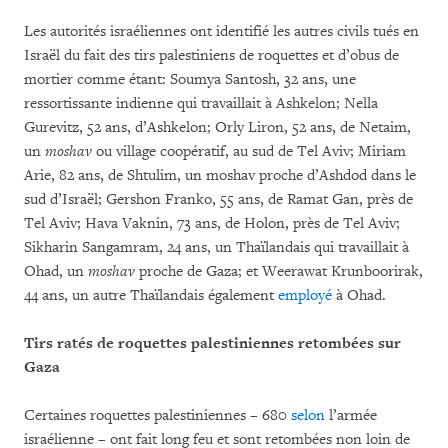
Les autorités israéliennes ont identifié les autres civils tués en
Israël du fait des tirs palestiniens de roquettes et d’obus de
mortier comme étant: Soumya Santosh, 32 ans, une
ressortissante indienne qui travaillait à Ashkelon; Nella
Gurevitz, 52 ans, d’Ashkelon; Orly Liron, 52 ans, de Netaim,
un
moshav
ou village coopératif, au sud de Tel Aviv; Miriam
Arie, 82 ans, de Shtulim, un moshav proche d’Ashdod dans le
sud d’Israël; Gershon Franko, 55 ans, de Ramat Gan, près de
Tel Aviv; Hava Vaknin, 73 ans, de Holon, près de Tel Aviv;
Sikharin Sangamram, 24 ans, un Thaïlandais qui travaillait à
Ohad, un
moshav
proche de Gaza; et Weerawat Krunboorirak,
44 ans, un autre Thaïlandais également
employé
à Ohad.
Tirs ratés de roquettes palestiniennes retombées sur
Gaza
Certaines roquettes palestiniennes – 680
selon
l’armée
israélienne – ont fait long feu et sont retombées non loin de