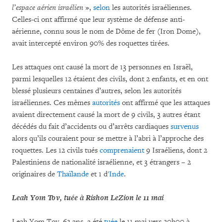
l’espace aérien israélien
»,
selon
les autorités israéliennes.
Celles-ci ont affirmé que leur système de défense anti-
aérienne, connu sous le nom de Dôme de fer (Iron Dome),
avait intercepté environ 90% des roquettes tirées.
Les attaques ont causé la mort de 13 personnes en Israël,
parmi lesquelles 12 étaient des civils, dont 2 enfants, et en ont
blessé plusieurs centaines d’autres, selon les autorités
israéliennes. Ces mêmes
autorités
ont affirmé que les attaques
avaient directement causé la mort de 9 civils, 3 autres étant
décédés du fait d’accidents ou d’arrêts cardiaques
survenus
alors qu’ils couraient pour se mettre à l’abri à l’approche des
roquettes. Les 12 civils tués
comprenaient
9 Israéliens, dont 2
Palestiniens de nationalité israélienne, et 3 étrangers – 2
originaires de
Thaïlande
et 1 d'
Inde
.
Leah Yom Tov, tuée à Rishon LeZion le 11 mai
Leah Yom Tov, 63 ans, a été
tuée
le 11 mai vers 20h00 à