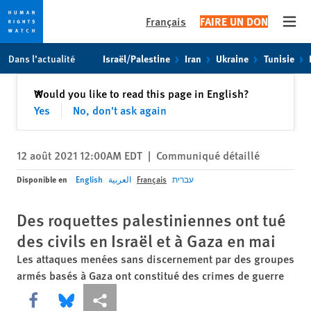
Français
FAIRE UN DON
Open
Skip
Skip
Dans l’actualité
Israël/Palestine
Iran
Ukraine
Tunisie
to
to
cookie
main
Fermer
Would you like to read this page in English?
✕
privacy
content
Yes
No, don't ask again
notice
12 août 2021 12:00AM EDT
|
Communiqué détaillé
Disponible en
English
العربية
Français
עברית
Des roquettes palestiniennes ont tué
des civils en Israël et à Gaza en mai
Les attaques menées sans discernement par des groupes
armés basés à Gaza ont constitué des crimes de guerre
Share this via Facebook
Share this via Bluesky
Share this via Partagez