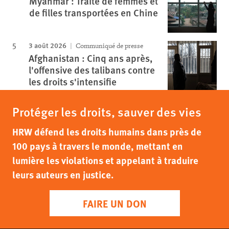
Myanmar : Traite de femmes et
de filles transportées en Chine
3 août 2026
Communiqué de presse
Afghanistan : Cinq ans après,
l'offensive des talibans contre
les droits s'intensifie
Protéger les droits, sauver des vies
HRW défend les droits humains dans près de
100 pays à travers le monde, mettant en
lumière les violations et appelant à traduire
leurs auteurs en justice.
FAIRE UN DON