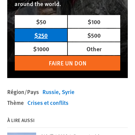
around the world.
$50
$100
$250
$500
$1000
Other
FAIRE UN DON
Région/Pays
Russie
Syrie
Thème
Crises et conflits
À LIRE AUSSI