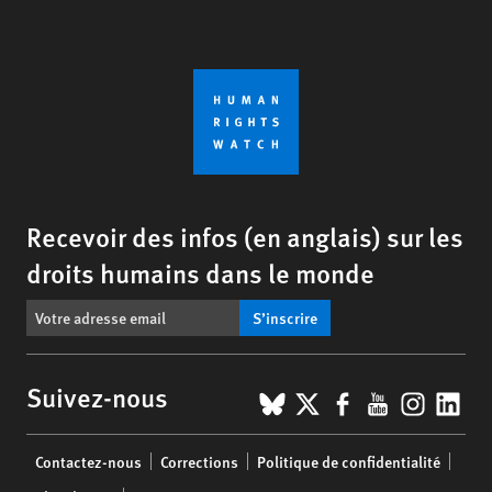
Recevoir des infos (en anglais) sur les
droits humains dans le monde
S’inscrire
BlueSky
X
Facebook
YouTub
Insta
Lin
Suivez-nous
Footer
Contactez-nous
Corrections
Politique de confidentialité
menu