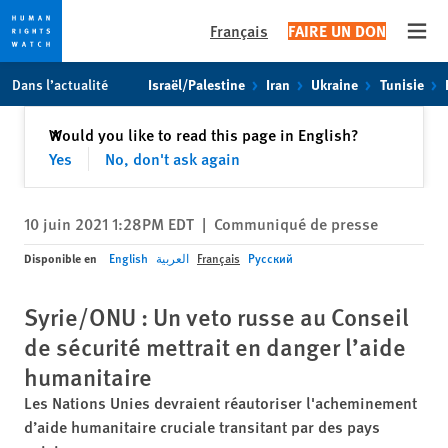
Français
FAIRE UN DON
Open
Skip
Skip
Dans l’actualité
Israël/Palestine
Iran
Ukraine
Tunisie
to
to
cookie
main
Fermer
Would you like to read this page in English?
✕
privacy
content
Yes
No, don't ask again
notice
10 juin 2021 1:28PM EDT
|
Communiqué de presse
Disponible en
English
العربية
Français
Русский
Syrie/ONU : Un veto russe au Conseil
de sécurité mettrait en danger l’aide
humanitaire
Les Nations Unies devraient réautoriser l'acheminement
d’aide humanitaire cruciale transitant par des pays