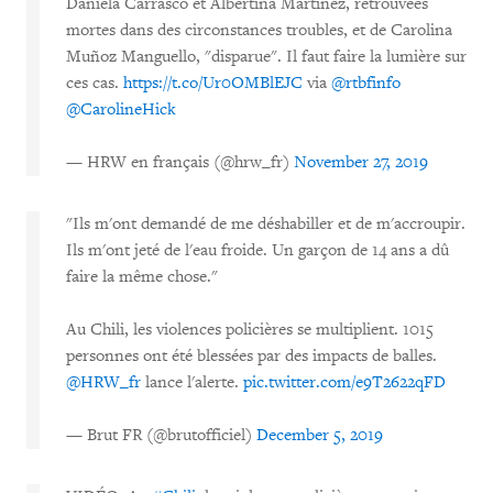
Daniela Carrasco et Albertina Martinez, retrouvées
mortes dans des circonstances troubles, et de Carolina
Muñoz Manguello, "disparue". Il faut faire la lumière sur
ces cas.
https://t.co/Ur0OMBlEJC
via
@rtbfinfo
@CarolineHick
— HRW en français (@hrw_fr)
November 27, 2019
"Ils m'ont demandé de me déshabiller et de m'accroupir.
Ils m'ont jeté de l'eau froide. Un garçon de 14 ans a dû
faire la même chose."
Au Chili, les violences policières se multiplient. 1015
personnes ont été blessées par des impacts de balles.
@HRW_fr
lance l'alerte.
pic.twitter.com/e9T2622qFD
— Brut FR (@brutofficiel)
December 5, 2019