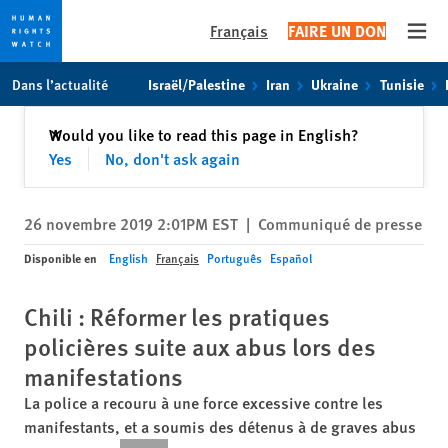
Français
FAIRE UN DON
Open
Skip
Skip
Dans l’actualité
Israël/Palestine
Iran
Ukraine
Tunisie
to
to
cookie
main
Fermer
Would you like to read this page in English?
✕
privacy
content
Yes
No, don't ask again
notice
26 novembre 2019 2:01PM EST
|
Communiqué de presse
Disponible en
English
Français
Português
Español
Chili : Réformer les pratiques
policières suite aux abus lors des
manifestations
La police a recouru à une force excessive contre les
manifestants, et a soumis des détenus à de graves abus