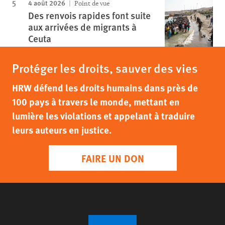
4 août 2026
Point de vue
Des renvois rapides font suite
aux arrivées de migrants à
Ceuta
Protéger les droits, sauver des vies
HRW défend les droits humains dans près de
100 pays à travers le monde, mettant en
lumière les violations et appelant à traduire
leurs auteurs en justice.
FAIRE UN DON