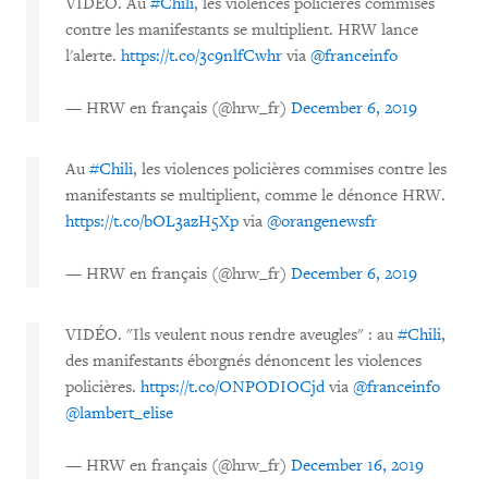
VIDÉO. Au
#Chili
, les violences policières commises
contre les manifestants se multiplient. HRW lance
l'alerte.
https://t.co/3c9nlfCwhr
via
@franceinfo
— HRW en français (@hrw_fr)
December 6, 2019
Au
#Chili
, les violences policières commises contre les
manifestants se multiplient, comme le dénonce HRW.
https://t.co/bOL3azH5Xp
via
@orangenewsfr
— HRW en français (@hrw_fr)
December 6, 2019
VIDÉO. "Ils veulent nous rendre aveugles" : au
#Chili
,
des manifestants éborgnés dénoncent les violences
policières.
https://t.co/ONPODIOCjd
via
@franceinfo
@lambert_elise
— HRW en français (@hrw_fr)
December 16, 2019