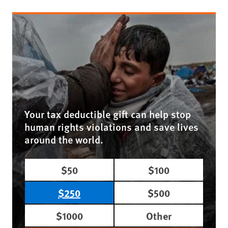
Your tax deductible gift can help stop
human rights violations and save lives
around the world.
$50
$100
$250
$500
$1000
Other