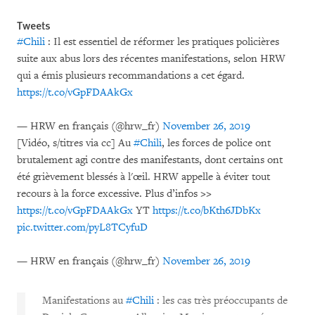
Tweets
#Chili
: Il est essentiel de réformer les pratiques policières
suite aux abus lors des récentes manifestations, selon HRW
qui a émis plusieurs recommandations a cet égard.
https://t.co/vGpFDAAkGx
— HRW en français (@hrw_fr)
November 26, 2019
[Vidéo, s/titres via cc] Au
#Chili
, les forces de police ont
brutalement agi contre des manifestants, dont certains ont
été grièvement blessés à l'œil. HRW appelle à éviter tout
recours à la force excessive. Plus d’infos >>
https://t.co/vGpFDAAkGx
YT
https://t.co/bKth6JDbKx
pic.twitter.com/pyL8TCyfuD
— HRW en français (@hrw_fr)
November 26, 2019
Manifestations au
#Chili
: les cas très préoccupants de