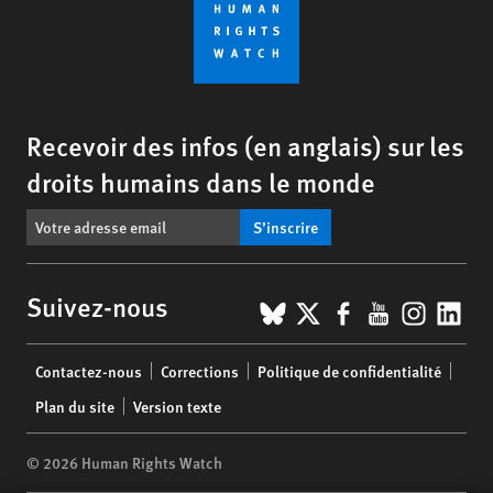
Recevoir des infos (en anglais) sur les
droits humains dans le monde
S’inscrire
BlueSky
X
Facebook
YouTub
Insta
Lin
Suivez-nous
Footer
Contactez-nous
Corrections
Politique de confidentialité
menu
Plan du site
Version texte
© 2026 Human Rights Watch