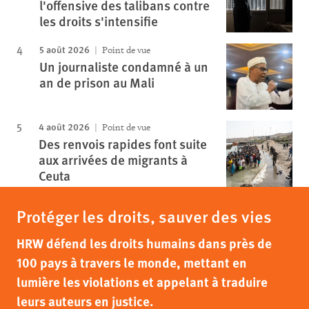
l'offensive des talibans contre
les droits s'intensifie
5 août 2026
Point de vue
Un journaliste condamné à un
an de prison au Mali
4 août 2026
Point de vue
Des renvois rapides font suite
aux arrivées de migrants à
Ceuta
Protéger les droits, sauver des vies
HRW défend les droits humains dans près de
100 pays à travers le monde, mettant en
lumière les violations et appelant à traduire
leurs auteurs en justice.