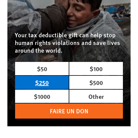
Your tax deductible gift can help stop
human rights violations and save lives
around the world.
$50
$100
$250
$500
$1000
Other
FAIRE UN DON