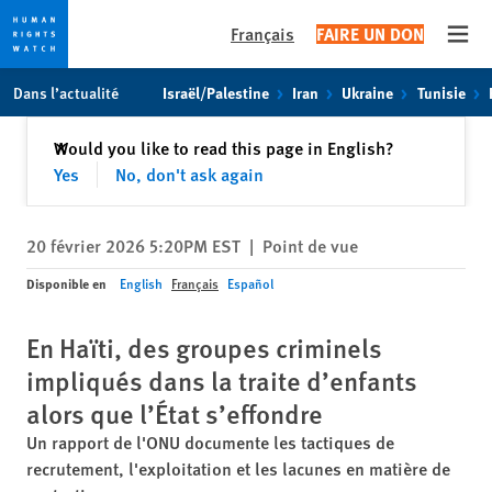
Français
FAIRE UN DON
Open
Skip
Skip
Dans l’actualité
Israël/Palestine
Iran
Ukraine
Tunisie
to
to
cookie
main
Fermer
Would you like to read this page in English?
✕
privacy
content
Yes
No, don't ask again
notice
20 février 2026 5:20PM EST
|
Point de vue
Disponible en
English
Français
Español
En Haïti, des groupes criminels
impliqués dans la traite d’enfants
alors que l’État s’effondre
Un rapport de l'ONU documente les tactiques de
recrutement, l'exploitation et les lacunes en matière de