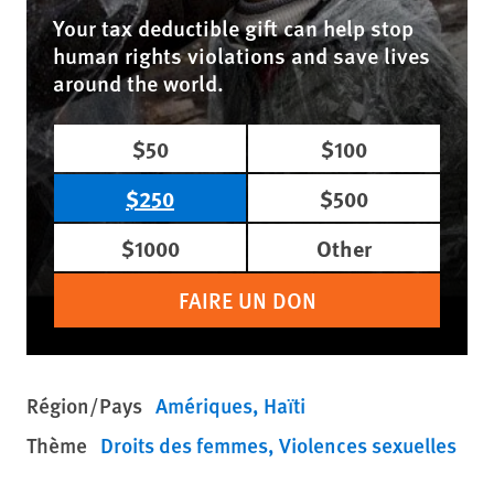
Your tax deductible gift can help stop
human rights violations and save lives
around the world.
$50
$100
$250
$500
$1000
Other
FAIRE UN DON
Région/Pays
Amériques
Haïti
Thème
Droits des femmes
Violences sexuelles