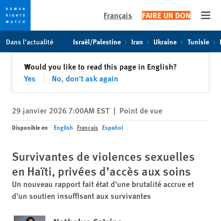
Français
FAIRE UN DON
Open
Skip
Skip
Dans l’actualité
Israël/Palestine
Iran
Ukraine
Tunisie
to
to
cookie
main
Fermer
Would you like to read this page in English?
✕
privacy
content
Yes
No, don't ask again
notice
29 janvier 2026 7:00AM EST
|
Point de vue
Disponible en
English
Français
Español
Survivantes de violences sexuelles
en Haïti, privées d’accès aux soins
Un nouveau rapport fait état d’une brutalité accrue et
d’un soutien insuffisant aux survivantes