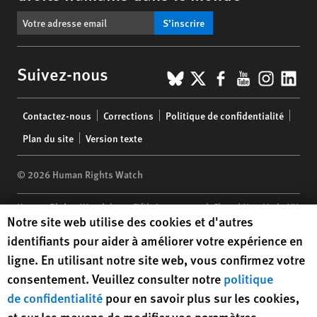
S’inscrire
BlueSky
X
Facebook
YouTub
Insta
Lin
Suivez-nous
Footer
Contactez-nous
Corrections
Politique de confidentialité
menu
Plan du site
Version texte
© 2026 Human Rights Watch
Human Rights Watch
| 350 Fifth Avenue, 34th Floor | New York,
NY
Human Rights Watch cookie preferences
Notre site web utilise des cookies et d'autres
10118-3299
USA
|
t
1.212.290.4700
identifiants pour aider à améliorer votre expérience en
Human Rights Watch
is a 501(C)(3) nonprofit registered in the US
ligne. En utilisant notre site web, vous confirmez votre
under EIN: 13-2875808
consentement. Veuillez consulter notre
politique
de confidentialité
pour en savoir plus sur les cookies,
et sur les moyens de modifier vos paramètres.