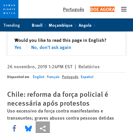
Português
DOE AGORA
Open
Skip
Skip
Trending
Brasil
Moçambique
Angola
to
to
cookie
main
Fechar
Would you like to read this page in English?
✕
privacy
content
Yes
No, don't ask again
notice
26 novembro, 2019 1:24PM EST
|
Relatórios
Disponível em
English
Français
Português
Español
Chile: reforma da força policial é
necessária após protestos
Uso excessivo da força contra manifestantes e
transeuntes; graves abusos contra pessoas detidas
Share this via Facebook
Share this via Bluesky
Share this via Compartilhar