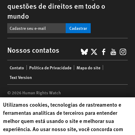
questões de direitos em todo o
mundo
Cadastrar
BlueSky
X
Faceboo
YouTu
Ins
Nossos contatos
Footer
Contato
Política de Privacidade
Mapa do site
menu
Text Version
© 2026 Human Rights Watch
Human Rights Watch cookie preferences
Utilizamos cookies, tecnologias de rastreamento e
Human Rights Watch
| 350 Fifth Avenue, 34th Floor | New York,
NY
ferramentas analíticas de terceiros para entender
10118-3299
USA
|
t
1.212.290.4700
melhor quem está usando o site e melhorar sua
Human Rights Watch
is a 501(C)(3) nonprofit registered in the US
experiência. Ao usar nosso site, você concorda com
under EIN: 13-2875808