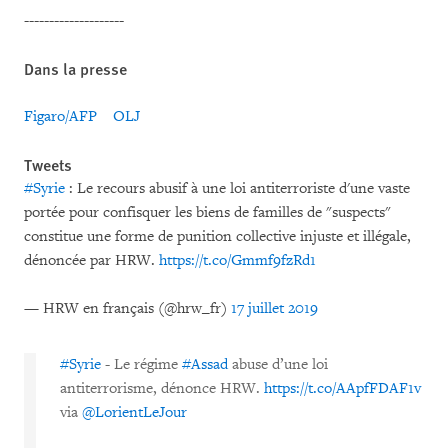
--------------------
Dans la presse
Figaro/AFP
OLJ
Tweets
#Syrie
: Le recours abusif à une loi antiterroriste d'une vaste
portée pour confisquer les biens de familles de "suspects"
constitue une forme de punition collective injuste et illégale,
dénoncée par HRW.
https://t.co/Gmmf9fzRd1
— HRW en français (@hrw_fr)
17 juillet 2019
#Syrie
- Le régime
#Assad
abuse d’une loi
antiterrorisme, dénonce HRW.
https://t.co/AApfFDAF1v
via
@LorientLeJour