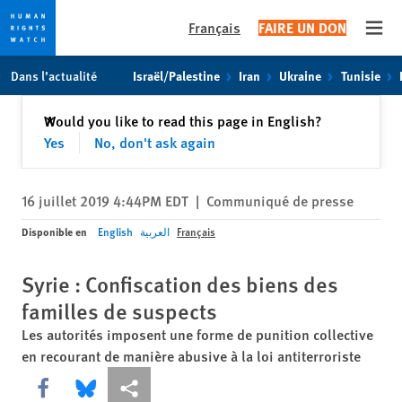
Français
FAIRE UN DON
Open
Skip
Skip
Dans l’actualité
Israël/Palestine
Iran
Ukraine
Tunisie
to
to
cookie
main
Fermer
Would you like to read this page in English?
✕
privacy
content
Yes
No, don't ask again
notice
16 juillet 2019 4:44PM EDT
|
Communiqué de presse
Disponible en
English
العربية
Français
Syrie : Confiscation des biens des
familles de suspects
Les autorités imposent une forme de punition collective
en recourant de manière abusive à la loi antiterroriste
Share this via Facebook
Share this via Bluesky
Share this via Partagez