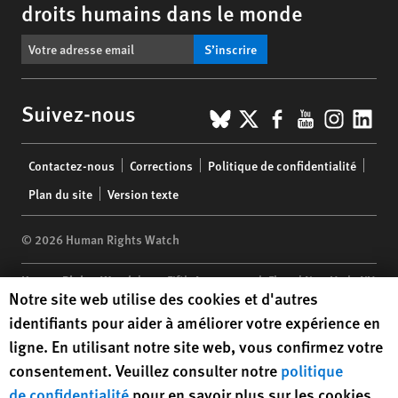
droits humains dans le monde
S’inscrire
BlueSky
X
Facebook
YouTub
Insta
Lin
Suivez-nous
Footer
Contactez-nous
Corrections
Politique de confidentialité
menu
Plan du site
Version texte
© 2026 Human Rights Watch
Human Rights Watch
| 350 Fifth Avenue, 34th Floor | New York,
NY
Human Rights Watch cookie preferences
Notre site web utilise des cookies et d'autres
10118-3299
USA
|
t
1.212.290.4700
identifiants pour aider à améliorer votre expérience en
Human Rights Watch
is a 501(C)(3) nonprofit registered in the US
ligne. En utilisant notre site web, vous confirmez votre
under EIN: 13-2875808
consentement. Veuillez consulter notre
politique
de confidentialité
pour en savoir plus sur les cookies,