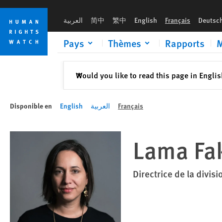
Skip
Skip
to
to
العربية
简中
繁中
English
Français
Deutsc
cookie
main
privacy
content
Pays
Thèmes
Rapports
M
notice
Fermer
Would you like to read this page in Engli
✕
Disponible en
English
العربية
Français
Lama Fa
Directrice de la divi