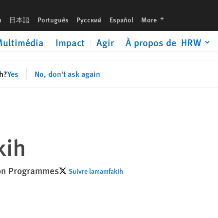
languages
h
日本語
Português
Русский
Español
More
ultimédia
Impact
Agir
À propos de HRW
sh?
Yes
No, don't ask again
kih
sion Programmes
Suivre lamamfakih