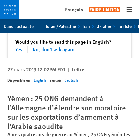
Français
FAIRE UN DON
Open
Skip
Skip
Dans l’actualité
Israël/Palestine
Iran
Ukraine
Tunisie
to
to
cookie
main
Fermer
Would you like to read this page in English?
✕
privacy
content
Yes
No, don't ask again
notice
27 mars 2019 12:02PM EDT
|
Lettre
Disponible en
English
Français
Deutsch
Yémen : 25 ONG demandent à
l’Allemagne d’étendre son moratoire
sur les exportations d’armement à
l’Arabie saoudite
Après quatre ans de guerre au Yémen, 25 ONG yéménites