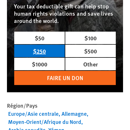
Your tax deductible gift can help stop
human rights violations and save lives
around the world.
$50
$100
$250
$500
$1000
Other
FAIRE UN DON
Région/Pays
Europe/Asie centrale
Allemagne
Moyen-Orient/Afrique du Nord
Arabie saoudite
Yémen