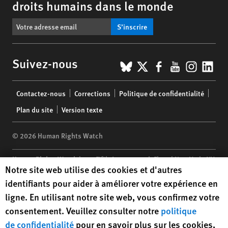
droits humains dans le monde
S’inscrire
BlueSky
X
Facebook
YouTub
Insta
Lin
Suivez-nous
Footer
Contactez-nous
Corrections
Politique de confidentialité
menu
Plan du site
Version texte
© 2026 Human Rights Watch
Human Rights Watch
| 350 Fifth Avenue, 34th Floor | New York,
NY
Human Rights Watch cookie preferences
Notre site web utilise des cookies et d'autres
10118-3299
USA
|
t
1.212.290.4700
identifiants pour aider à améliorer votre expérience en
Human Rights Watch
is a 501(C)(3) nonprofit registered in the US
ligne. En utilisant notre site web, vous confirmez votre
under EIN: 13-2875808
consentement. Veuillez consulter notre
politique
de confidentialité
pour en savoir plus sur les cookies,