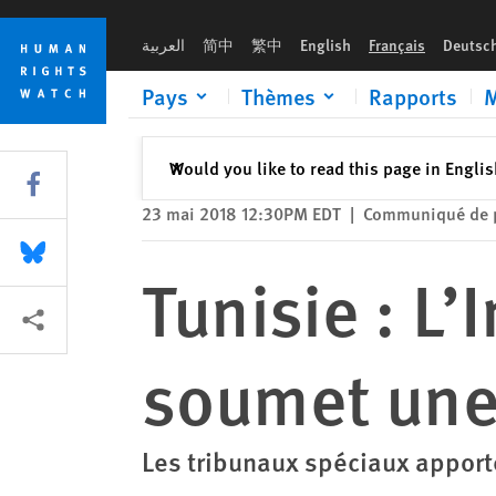
Skip
Skip
Tunisie : L’Instance Vérité et Dignité soumet une affaire en v
to
to
العربية
简中
繁中
English
Français
Deutsc
cookie
main
privacy
content
Pays
Thèmes
Rapports
M
notice
Fermer
Would you like to read this page in Engli
✕
Share this via Facebook
23 mai 2018 12:30PM EDT
|
Communiqué de 
Share this via Bluesky
Tunisie : L’
Share this via Partagez
soumet une 
Les tribunaux spéciaux apporte