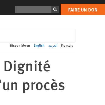
FAIRE UN DON
Print
Rechercher
FAIRE UN DON
Disponible en
English
العربية
Français
t Dignité
’un procès