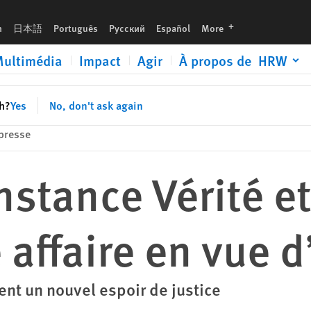
ue d’un procès
languages
h
日本語
Português
Русский
Español
More
ultimédia
Impact
Agir
À propos de HRW
sh?
Yes
No, don't ask again
presse
Instance Vérité e
affaire en vue d
nt un nouvel espoir de justice