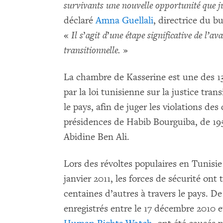
survivants une nouvelle opportunité que ju
déclaré
Amna Guellali
, directrice du 
«
Il s
’
agit d
’
une étape significative de l’avan
transitionnelle.
»
La chambre de Kasserine est une des 13
par la loi tunisienne sur la justice tra
le pays, afin de juger les violations d
présidences de Habib Bourguiba, de 1956
Abidine Ben Ali.
Lors des révoltes populaires en Tunisi
janvier 2011, les forces de sécurité ont
centaines d’autres à travers le pays. D
enregistrés entre le 17 décembre 2010 et