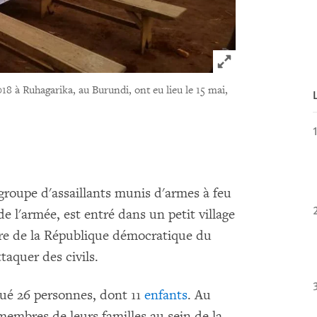
Click to expand 
018 à Ruhagarika, au Burundi, ont eu lieu le 15 mai,
groupe d'assaillants munis d'armes à feu
e l'armée, est entré dans un petit village
ère de la République démocratique du
aquer des civils.
tué 26 personnes, dont 11
enfants
. Au
embres de leurs familles au sein de la