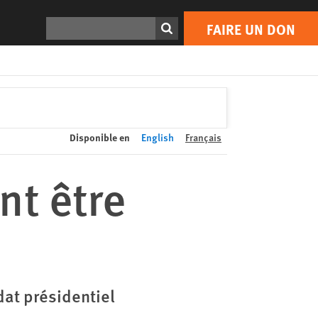
FAIRE UN DON
Print
Rechercher
FAIRE UN DON
Disponible en
English
Français
nt être
at présidentiel