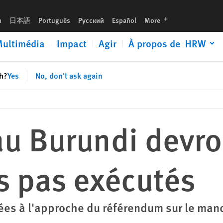
languages
h
日本語
Português
Русский
Español
More
ultimédia
Impact
Agir
À propos de HRW
sh?
Yes
No, don't ask again
au Burundi devro
s pas exécutés
es à l'approche du référendum sur le mand