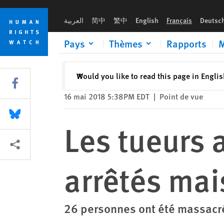
Skip
Skip
Les tueurs au Burundi devront être arrêtés mais pas exécutés
to
to
العربية
简中
繁中
English
Français
Deutsc
cookie
main
privacy
content
Pays
Thèmes
Rapports
M
notice
Fermer
Would you like to read this page in Engli
✕
Share this via Facebook
16 mai 2018 5:38PM EDT
|
Point de vue
Share this via Bluesky
Les tueurs 
Share this via Partagez
arrêtés mai
26 personnes ont été massacré