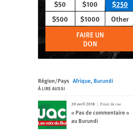
$50
$100
$250
$500
$1000
Other
FAIRE UN
DON
Région/Pays
Afrique
Burundi
À LIRE AUSSI
20 avril 2018
Point de vue
« Pas de commentaire »
au Burundi