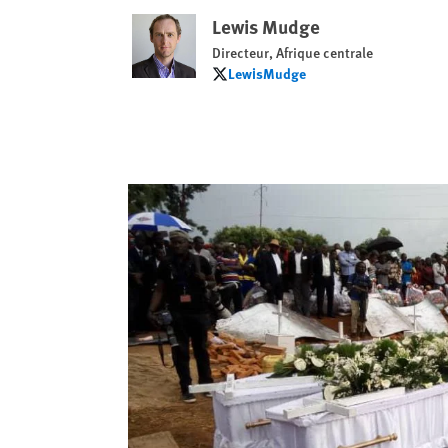
Lewis Mudge
Directeur, Afrique centrale
LewisMudge
LewisMudge