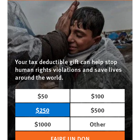
Your tax deductible gift can help stop
human rights violations and save lives
around the world.
$50
$100
$250
$500
$1000
Other
FAIRE UN DON