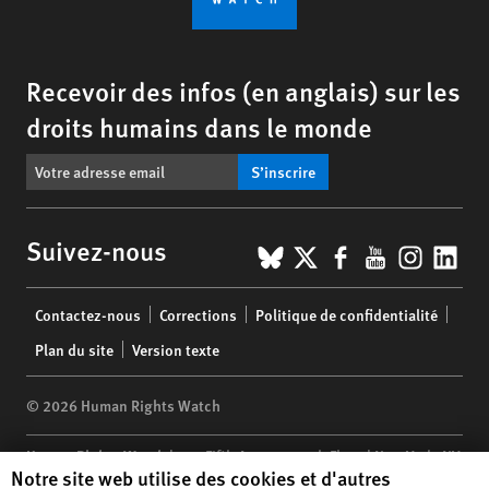
Recevoir des infos (en anglais) sur les
droits humains dans le monde
S’inscrire
BlueSky
X
Facebook
YouTub
Insta
Lin
Suivez-nous
Footer
Contactez-nous
Corrections
Politique de confidentialité
menu
Plan du site
Version texte
© 2026 Human Rights Watch
Human Rights Watch
| 350 Fifth Avenue, 34th Floor | New York,
NY
Human Rights Watch cookie preferences
Notre site web utilise des cookies et d'autres
10118-3299
USA
|
t
1.212.290.4700