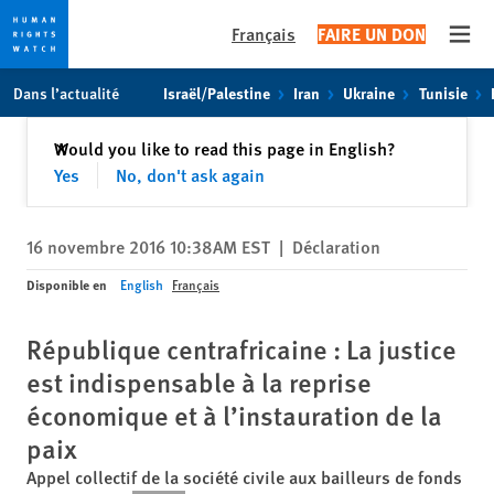
Français
FAIRE UN DON
Open
Skip
Skip
Dans l’actualité
Israël/Palestine
Iran
Ukraine
Tunisie
to
to
cookie
main
Fermer
Would you like to read this page in English?
✕
privacy
content
Yes
No, don't ask again
notice
16 novembre 2016 10:38AM EST
|
Déclaration
Disponible en
English
Français
République centrafricaine : La justice
est indispensable à la reprise
économique et à l’instauration de la
paix
Appel collectif de la société civile aux bailleurs de fonds