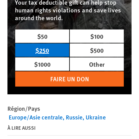
Your tax deductible gift can help stop
human rights violations and save lives
around the world.
$50
$100
$250
$500
$1000
Other
FAIRE UN DON
Région/Pays
Europe/Asie centrale
Russie
Ukraine
À LIRE AUSSI