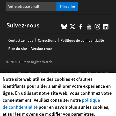
S’inscrire
BlueSky
X
Facebook
YouTub
Insta
Lin
Suivez-nous
Footer
Contactez-nous
Corrections
Politique de confidentialité
menu
Plan du site
Version texte
© 2026 Human Rights Watch
Human Rights Watch
| 350 Fifth Avenue, 34th Floor | New York,
NY
Human Rights Watch cookie preferences
Notre site web utilise des cookies et d'autres
10118-3299
USA
|
t
1.212.290.4700
identifiants pour aider à améliorer votre expérience en
Human Rights Watch
is a 501(C)(3) nonprofit registered in the US
ligne. En utilisant notre site web, vous confirmez votre
under EIN: 13-2875808
consentement. Veuillez consulter notre
politique
de confidentialité
pour en savoir plus sur les cookies,
et sur les moyens de modifier vos paramètres.