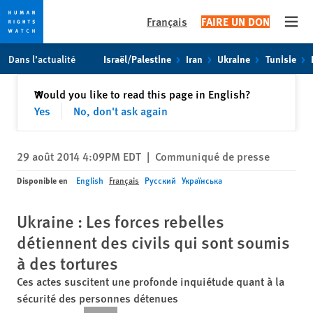
Français
FAIRE UN DON
Open
Skip
Skip
Dans l’actualité
Israël/Palestine
Iran
Ukraine
Tunisie
to
to
cookie
main
Fermer
Would you like to read this page in English?
✕
privacy
content
Yes
No, don't ask again
notice
29 août 2014 4:09PM EDT
|
Communiqué de presse
Disponible en
English
Français
Русский
Українська
Ukraine : Les forces rebelles
détiennent des civils qui sont soumis
à des tortures
Ces actes suscitent une profonde inquiétude quant à la
sécurité des personnes détenues