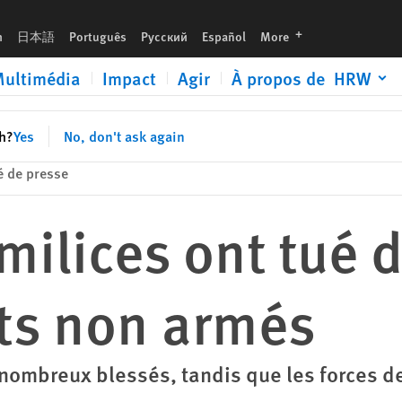
languages
h
日本語
Português
Русский
Español
More
ultimédia
Impact
Agir
À propos de HRW
sh?
Yes
No, don't ask again
 de presse
 milices ont tué 
ts non armés
e nombreux blessés, tandis que les forces d