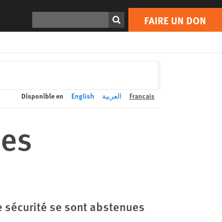
FAIRE UN DON
Print
Rechercher
FAIRE UN DON
Disponible en
English
العربية
Français
des
e sécurité se sont abstenues