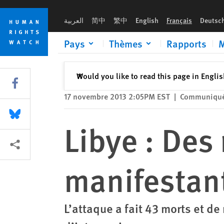
Skip
Skip
Libye : Des milices ont tué des manifestants non armés
to
to
العربية
简中
繁中
English
Français
Deutsc
cookie
main
privacy
content
Pays
Thèmes
Rapports
M
notice
Fermer
Would you like to read this page in Engli
✕
Share this via Facebook
17 novembre 2013 2:05PM EST
|
Communiqué
Share this via Bluesky
Libye : Des
Share this via Partagez
manifestan
L’attaque a fait 43 morts et d