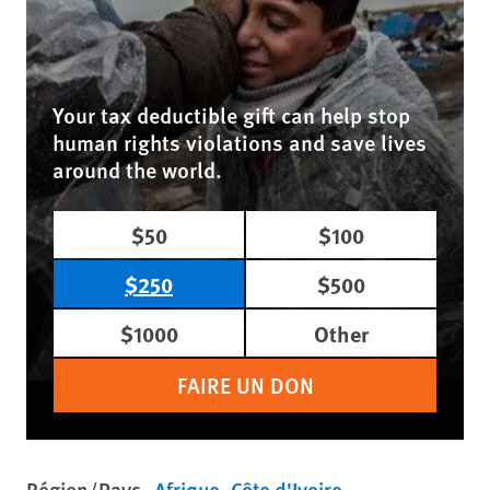
Your tax deductible gift can help stop
human rights violations and save lives
around the world.
$50
$100
$250
$500
$1000
Other
FAIRE UN DON
Région/Pays
Afrique
Côte d'Ivoire