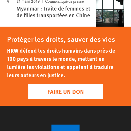
21 mars 2019
Communiqué de presse
Myanmar : Traite de femmes et
de filles transportées en Chine
Protéger les droits, sauver des vies
HRW défend les droits humains dans près de
100 pays à travers le monde, mettant en
lumière les violations et appelant à traduire
leurs auteurs en justice.
FAIRE UN DON