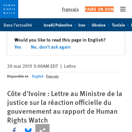
Français
FAIRE UN DON
Open
Skip
Skip
Dans l’actualité
Israël/Palestine
Iran
Ukraine
Tunisie
to
to
cookie
main
Fermer
Would you like to read this page in English?
✕
privacy
content
Yes
No, don't ask again
notice
20 mai 2013 3:00AM EDT
|
Lettre
Disponible en
English
Français
Côte d'Ivoire : Lettre au Ministre de la
justice sur la réaction officielle du
gouvernement au rapport de Human
Rights Watch
Share this via Facebook
Share this via Bluesky
Share this via Partagez