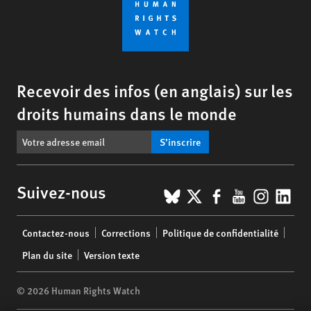
Recevoir des infos (en anglais) sur les
droits humains dans le monde
S’inscrire
BlueSky
X
Facebook
YouTub
Insta
Lin
Suivez-nous
Footer
Contactez-nous
Corrections
Politique de confidentialité
menu
Plan du site
Version texte
© 2026 Human Rights Watch