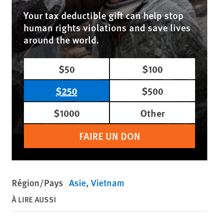
Your tax deductible gift can help stop
human rights violations and save lives
around the world.
$50
$100
$250
$500
$1000
Other
FAIRE UN DON
Région/Pays
Asie
Vietnam
À LIRE AUSSI