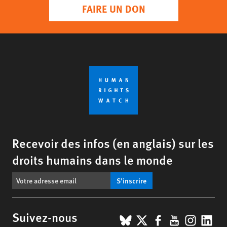
FAIRE UN DON
Recevoir des infos (en anglais) sur les
droits humains dans le monde
S’inscrire
BlueSky
X
Facebook
YouTub
Insta
Lin
Suivez-nous