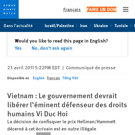
Français
FAIRE UN DON
Open
Skip
Skip
Dans l’actualité
Israël/Palestine
Iran
Ukraine
Tunisie
to
to
cookie
main
Fermer
Would you like to read this page in English?
✕
privacy
content
Yes
No, don't ask again
notice
23 avril 2011 5:22PM EDT
|
Communiqué de presse
Disponible en
English
Français
Tiếng Việt
Vietnam : Le gouvernement devrait
libérer l’éminent défenseur des droits
humains Vi Duc Hoi
La décision de confisquer le prix Hellman/Hammett
décerné à cet écrivain est en outre illégale