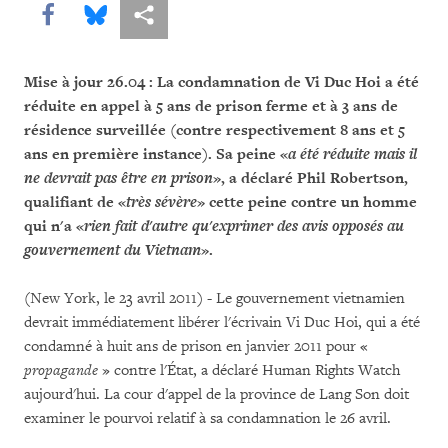
Share this via Facebook
Share this via Bluesky
Share this via Partagez
Mise à jour 26.04 : La condamnation de Vi Duc Hoi a été
réduite en appel à 5 ans de prison ferme et à 3 ans de
résidence surveillée (contre respectivement 8 ans et 5
ans en première instance). Sa peine «
a été réduite mais il
ne devrait pas être en prison
», a déclaré Phil Robertson,
qualifiant de «
très sévère
» cette peine contre un homme
qui n'a «
rien fait d'autre qu'exprimer des avis opposés au
gouvernement du Vietnam
».
(New York, le 23 avril 2011) - Le gouvernement vietnamien
devrait immédiatement libérer l'écrivain Vi Duc Hoi, qui a été
condamné à huit ans de prison en janvier 2011 pour «
propagande
» contre l'État, a déclaré Human Rights Watch
aujourd'hui. La cour d'appel de la province de Lang Son doit
examiner le pourvoi relatif à sa condamnation le 26 avril.