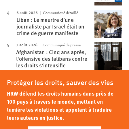
6 août 2026
Communiqué détaillé
Liban : Le meurtre d’une
journaliste par Israël était un
crime de guerre manifeste
3 août 2026
Communiqué de presse
Afghanistan : Cinq ans après,
l'offensive des talibans contre
les droits s'intensifie
Protéger les droits, sauver des vies
HRW défend les droits humains dans près de
100 pays à travers le monde, mettant en
lumière les violations et appelant à traduire
leurs auteurs en justice.