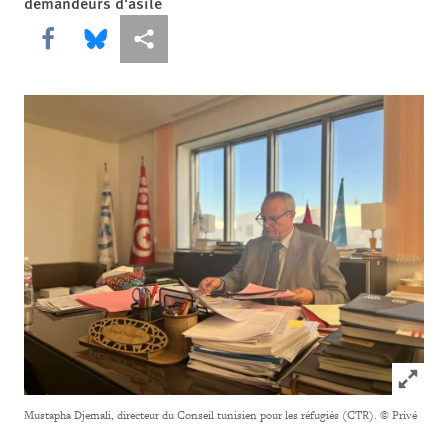
demandeurs d'asile
Share this via Facebook
Share this via Bluesky
Share this via Partagez
Click to
Mustapha Djemali, directeur du Conseil tunisien pour les réfugiés (CTR).
© Privé