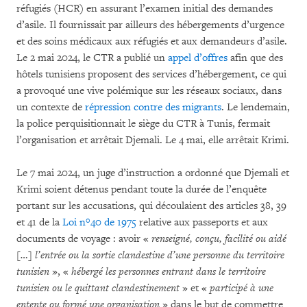
réfugiés (HCR) en assurant l’examen initial des demandes
d’asile. Il fournissait par ailleurs des hébergements d’urgence
et des soins médicaux aux réfugiés et aux demandeurs d’asile.
Le 2 mai 2024, le CTR a publié un
appel d’offres
afin que des
hôtels tunisiens proposent des services d’hébergement, ce qui
a provoqué une vive polémique sur les réseaux sociaux, dans
un contexte de
répression contre des migrants
. Le lendemain,
la police perquisitionnait le siège du CTR à Tunis, fermait
l’organisation et arrêtait Djemali. Le 4 mai, elle arrêtait Krimi.
Le 7 mai 2024, un juge d’instruction a ordonné que Djemali et
Krimi soient détenus pendant toute la durée de l’enquête
portant sur les accusations, qui découlaient des articles 38, 39
et 41 de la
Loi n°40 de 1975
relative aux passeports et aux
documents de voyage : avoir «
renseigné, conçu, facilité ou aidé
[…] l’entrée ou la sortie clandestine d’une personne du territoire
tunisien
», «
hébergé les personnes entrant dans le territoire
tunisien ou le quittant clandestinement
» et «
participé à une
entente ou formé une organisation
» dans le but de commettre