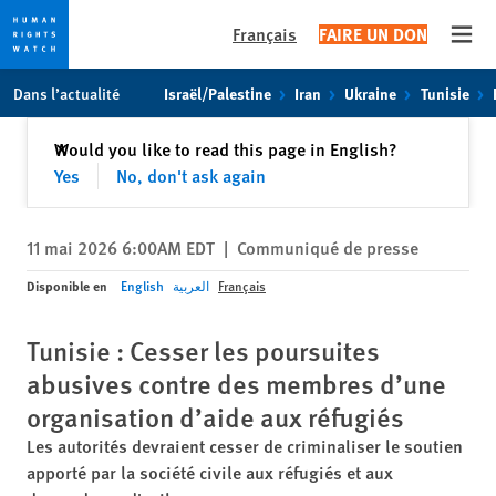
Français
FAIRE UN DON
Open
Skip
Skip
Dans l’actualité
Israël/Palestine
Iran
Ukraine
Tunisie
to
to
cookie
main
Fermer
Would you like to read this page in English?
✕
privacy
content
Yes
No, don't ask again
notice
11 mai 2026 6:00AM EDT
|
Communiqué de presse
Disponible en
English
العربية
Français
Tunisie : Cesser les poursuites
abusives contre des membres d’une
organisation d’aide aux réfugiés
Les autorités devraient cesser de criminaliser le soutien
apporté par la société civile aux réfugiés et aux