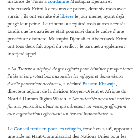
instance de Tunis a
condamné
Mustapha Djemali et
Abderrazek Krimi à deux ans de prison, dont six mois avec
sursis ; ils ont ensuite été
libérés
le jour même, ayant déjà
purgé leur peine. Le tribunal a acquitté trois autres accusés,
tandis que le quatrième était poursuivi dans le cadre d’une
procédure distincte. Mustapha Djemali et Abderrazek Krimi
ont tous deux fait appel du verdict ; le parquet a également
interjeté appel.
«
La Tunisie a déployé de gros efforts pour éliminer presque toute
l’aide et les protections auxquelles les réfugiés et demandeurs
d’asile pourraient accéder
», a déclaré
Bassam Khawaja
,
directeur adjoint de la division Moyen-Orient et Afrique du
Nord à Human Rights Watch. «
Les autorités devraient mettre
fin aux poursuites abusives qui adressent un message effrayant
aux organisations effectuant un travail humanitaire.
»
Le
Conseil tunisien pour les réfugiés
, fondé en 2016, apportait
une aide au Haut-Commissariat des Nations Unies pour les