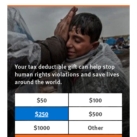
Your tax deductible gift can help stop
human rights violations and save lives
around the world.
$50
$100
$250
$500
$1000
Other