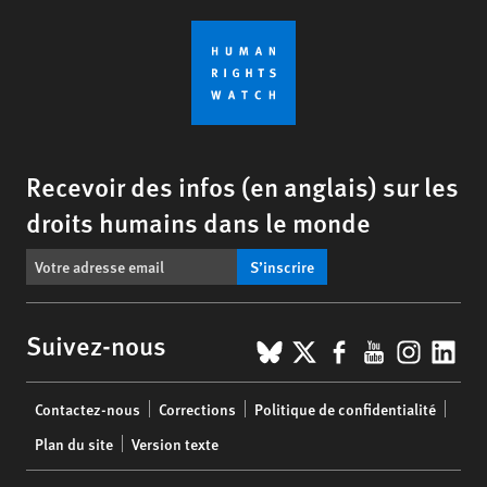
Recevoir des infos (en anglais) sur les
droits humains dans le monde
S’inscrire
BlueSky
X
Facebook
YouTub
Insta
Lin
Suivez-nous
Footer
Contactez-nous
Corrections
Politique de confidentialité
menu
Plan du site
Version texte