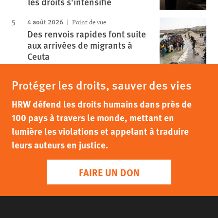
les droits s'intensifie
4 août 2026
Point de vue
Des renvois rapides font suite
aux arrivées de migrants à
Ceuta
Protéger les droits, sauver des vies
HRW défend les droits humains dans près de
100 pays à travers le monde, mettant en
lumière les violations et appelant à traduire
leurs auteurs en justice.
FAIRE UN DON