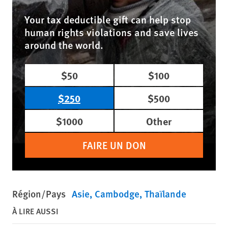
Your tax deductible gift can help stop
human rights violations and save lives
around the world.
$50
$100
$250
$500
$1000
Other
FAIRE UN DON
Région/Pays
Asie
Cambodge
Thaïlande
À LIRE AUSSI