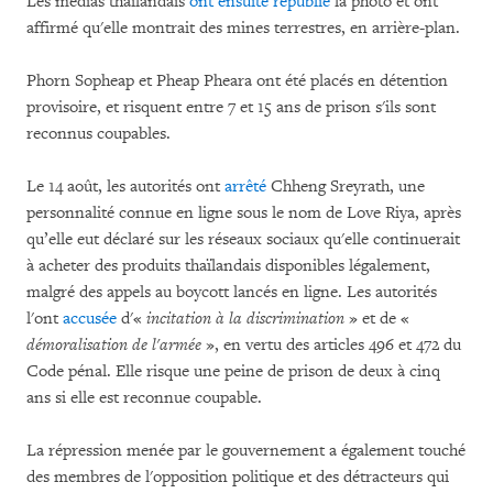
Les médias thaïlandais
ont ensuite republié
la photo et ont
affirmé qu'elle montrait des mines terrestres, en arrière-plan.
Phorn Sopheap et Pheap Pheara ont été placés en détention
provisoire, et risquent entre 7 et 15 ans de prison s'ils sont
reconnus coupables.
Le 14 août, les autorités ont
arrêté
Chheng Sreyrath, une
personnalité connue en ligne sous le nom de Love Riya, après
qu’elle eut déclaré sur les réseaux sociaux qu'elle continuerait
à acheter des produits thaïlandais disponibles légalement,
malgré des appels au boycott lancés en ligne. Les autorités
l'ont
accusée
d'«
incitation à la discrimination
» et de «
démoralisation de l'armée
», en vertu des articles 496 et 472 du
Code pénal. Elle risque une peine de prison de deux à cinq
ans si elle est reconnue coupable.
La répression menée par le gouvernement a également touché
des membres de l'opposition politique et des détracteurs qui