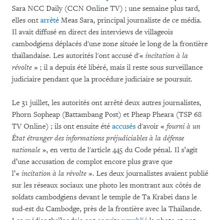
Sara NCC Daily (CCN Online TV) ; une semaine plus tard,
elles ont
arrêté
Meas Sara, principal journaliste de ce média.
Il avait diffusé en direct des interviews de villageois
cambodgiens déplacés d'une zone située le long de la frontière
thaïlandaise. Les autorités l'ont accusé d'«
incitation à la
révolte
» ; il a depuis été libéré, mais il reste sous surveillance
judiciaire pendant que la procédure judiciaire se poursuit.
Le 31 juillet, les autorités ont arrêté deux autres journalistes,
Phorn Sopheap (Battambang Post) et Pheap Pheara (TSP 68
TV Online) ; ils ont ensuite été
accusés
d'avoir «
fourni à un
État étranger des informations préjudiciables à la défense
nationale
», en vertu de l'article 445 du Code pénal. Il s’agit
d’une accusation de complot encore plus grave que
l’«
incitation à la révolte
». Les deux journalistes avaient publié
sur les réseaux sociaux une photo les montrant aux côtés de
soldats cambodgiens devant le temple de Ta Krabei dans le
sud-est du Cambodge, près de la frontière avec la Thaïlande.