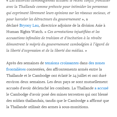
«
Les autorités cambodgiennes utilisent le récent conflit frontalier
avec la Thaïlande comme prétexte pour intimider les personnes
qui expriment librement leurs opinions sur les réseaux sociaux, et
pour harceler les détracteurs du gouvernement
», a
déclaré
Bryony Lau
, directrice adjointe de la division Asie à
Human Rights Watch. «
Ces arrestations injustifiées et les
accusations infondées de trahison et d'incitation à la révolte
démontrent le mépris du gouvernement cambodgien à l’égard de
la liberté d'expression et de la liberté des médias.
»
Après des semaines de
tensions croissantes
dans
des zones
frontalières
contestées, des affrontements armés entre la
Thaïlande et le Cambodge ont éclaté le 24 juillet et ont duré
environ deux semaines. Les deux pays se sont mutuellement
accusés d'avoir déclenché les combats. La Thaïlande
a accusé
le Cambodge d'avoir posé des mines terrestres qui ont blessé
des soldats thaïlandais, tandis que le Cambodge a affirmé que
la Thaïlande utilisait des armes à sous-munitions.