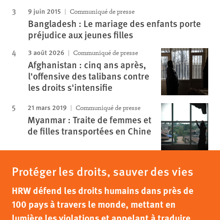
9 juin 2015
Communiqué de presse
Bangladesh : Le mariage des enfants porte
préjudice aux jeunes filles
3 août 2026
Communiqué de presse
Afghanistan : cinq ans après,
l'offensive des talibans contre
les droits s'intensifie
21 mars 2019
Communiqué de presse
Myanmar : Traite de femmes et
de filles transportées en Chine
Protéger les droits, sauver des vies
HRW défend les droits humains dans près de
100 pays à travers le monde, mettant en
lumière les violations et appelant à traduire