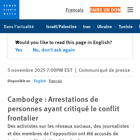
Français
FAIRE UN DON
Open
Skip
Skip
Dans l’actualité
Israël/Palestine
Iran
Ukraine
Tunisie
to
to
cookie
main
Fermer
Would you like to read this page in English?
✕
privacy
content
Yes
No, don't ask again
notice
5 novembre 2025 7:00PM EST
|
Communiqué de presse
Disponible en
English
Français
Cambodge : Arrestations de
personnes ayant critiqué le conflit
frontalier
Des activistes sur les réseaux sociaux, des journalistes
et des membres de l'opposition ont été accusés de