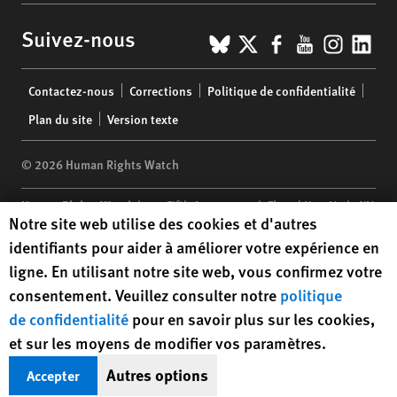
BlueSky
X
Facebook
YouTub
Insta
Lin
Suivez-nous
Footer
Contactez-nous
Corrections
Politique de confidentialité
menu
Plan du site
Version texte
© 2026 Human Rights Watch
Human Rights Watch
| 350 Fifth Avenue, 34th Floor | New York,
NY
Human Rights Watch cookie preferences
Notre site web utilise des cookies et d'autres
10118-3299
USA
|
t
1.212.290.4700
identifiants pour aider à améliorer votre expérience en
Human Rights Watch
is a 501(C)(3) nonprofit registered in the US
ligne. En utilisant notre site web, vous confirmez votre
under EIN: 13-2875808
consentement. Veuillez consulter notre
politique
de confidentialité
pour en savoir plus sur les cookies,
et sur les moyens de modifier vos paramètres.
Autres options
Accepter