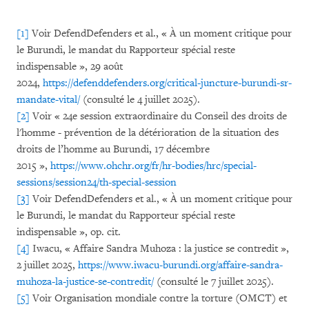
[1]
Voir DefendDefenders et al., « À un moment critique pour
le Burundi, le mandat du Rapporteur spécial reste
indispensable », 29 août
2024,
https://defenddefenders.org/critical-juncture-burundi-sr-
mandate-vital/
(consulté le 4 juillet 2025).
[2]
Voir « 24e session extraordinaire du Conseil des droits de
l'homme - prévention de la détérioration de la situation des
droits de l’homme au Burundi, 17 décembre
2015 »,
https://www.ohchr.org/fr/hr-bodies/hrc/special-
sessions/session24/th-special-session
[3]
Voir DefendDefenders et al., « À un moment critique pour
le Burundi, le mandat du Rapporteur spécial reste
indispensable », op. cit.
[4]
Iwacu, « Affaire Sandra Muhoza : la justice se contredit »,
2 juillet 2025,
https://www.iwacu-burundi.org/affaire-sandra-
muhoza-la-justice-se-contredit/
(consulté le 7 juillet 2025).
[5]
Voir Organisation mondiale contre la torture (OMCT) et