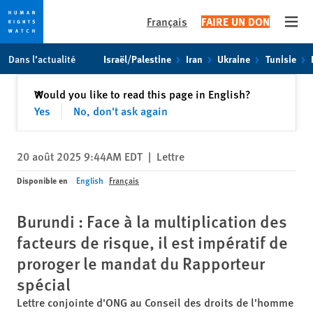
Français
FAIRE UN DON
Open
Skip
Skip
Dans l’actualité
Israël/Palestine
Iran
Ukraine
Tunisie
to
to
cookie
main
Fermer
Would you like to read this page in English?
✕
privacy
content
Yes
No, don't ask again
notice
20 août 2025 9:44AM EDT
|
Lettre
Disponible en
English
Français
Burundi : Face à la multiplication des
facteurs de risque, il est impératif de
proroger le mandat du Rapporteur
spécial
Lettre conjointe d'ONG au Conseil des droits de l'homme