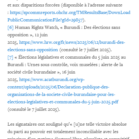
et aux disparitions forcées (disponible à l'adresse suivante
:
https://spcommreports.ohchr.org/TMResultsBase/DownLoad
PublicCommunicationFile?gId=29857
).
[6]
Human Rights Watch, « Burundi : Des élections sans
opposition », 12 juin
2025,
https://www.hrw.org/fr/news/2025/06/12/burundi-des-
elections-sans-opposition
(consulté le 7 juillet 2025).
[7]
« Élections législatives et communales du 5 juin 2025 au
Burundi : Urnes sous contrôle, voix muselées ; alerte de la
société civile burundaise », 16 juin
2025,
https://www.acatburundi.org/wp-
content/uploads/2025/06/Declaration-publique-des-
organisations-de-la-societe-civile-burundaise-pour-les-
elections-legislatives-et-communales-du-5-juin-2025.pdf
(consulté le 7 juillet 2025).
Les signataires ont souligné qu’« [u]ne telle victoire absolue
du parti au pouvoir est totalement inconciliable avec les