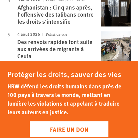
Afghanistan : Cinq ans après,
l'offensive des talibans contre
les droits s'intensifie
4 août 2026
Point de vue
Des renvois rapides font suite
aux arrivées de migrants à
Ceuta
Protéger les droits, sauver des vies
HRW défend les droits humains dans près de
100 pays à travers le monde, mettant en
lumière les violations et appelant à traduire
leurs auteurs en justice.
FAIRE UN DON