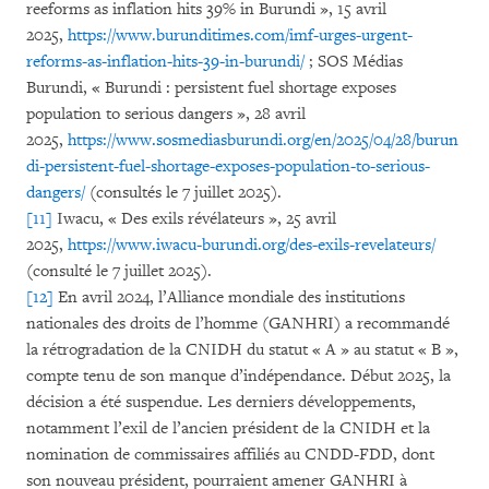
reeforms as inflation hits 39% in Burundi », 15 avril
2025,
https://www.burunditimes.com/imf-urges-urgent-
reforms-as-inflation-hits-39-in-burundi/
; SOS Médias
Burundi, « Burundi : persistent fuel shortage exposes
population to serious dangers », 28 avril
2025,
https://www.sosmediasburundi.org/en/2025/04/28/burun
di-persistent-fuel-shortage-exposes-population-to-serious-
dangers/
(consultés le 7 juillet 2025).
[11]
Iwacu, « Des exils révélateurs », 25 avril
2025,
https://www.iwacu-burundi.org/des-exils-revelateurs/
(consulté le 7 juillet 2025).
[12]
En avril 2024, l’Alliance mondiale des institutions
nationales des droits de l’homme (GANHRI) a recommandé
la rétrogradation de la CNIDH du statut « A » au statut « B »,
compte tenu de son manque d’indépendance. Début 2025, la
décision a été suspendue. Les derniers développements,
notamment l’exil de l’ancien président de la CNIDH et la
nomination de commissaires affiliés au CNDD-FDD, dont
son nouveau président, pourraient amener GANHRI à