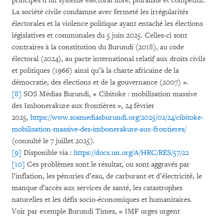
principes d’un système électoral libre, pluraliste et compétitif.
La société civile condamne avec fermeté les irrégularités
électorales et la violence politique ayant entaché les élections
législatives et communales du 5 juin 2025. Celles-ci sont
contraires à la constitution du Burundi (2018), au code
électoral (2024), au pacte international relatif aux droits civils
et politiques (1966) ainsi qu’à la charte africaine de la
démocratie, des élections et de la gouvernance (2007) ».
[8]
SOS Médias Burundi, « Cibitoke : mobilisation massive
des Imbonerakure aux frontières », 24 février
2025,
https://www.sosmediasburundi.org/2025/02/24/cibitoke-
mobilisation-massive-des-imbonerakure-aux-frontieres/
(consulté le 7 juillet 2025).
[9]
Disponible via :
https://docs.un.org/A/HRC/RES/57/22
[10]
Ces problèmes sont le résultat, ou sont aggravés par
l’inflation, les pénuries d’eau, de carburant et d’électricité, le
manque d’accès aux services de santé, les catastrophes
naturelles et les défis socio-économiques et humanitaires.
Voir par exemple Burundi Times, « IMF urges urgent