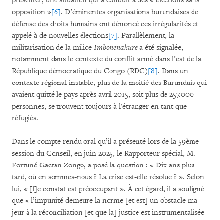
présenter, une situation qui a conduit à des « élections sans
opposition »
[6]
. D’éminentes organisations burundaises de
défense des droits humains ont dénoncé ces irrégularités et
appelé à de nouvelles élections
[7]
. Parallèlement, la
militarisation de la milice
Imbonenakure
a été signalée,
notamment dans le contexte du conflit armé dans l’est de la
République démocratique du Congo (RDC)
[8]
. Dans un
contexte régional instable, plus de la moitié des Burundais qui
avaient quitté le pays après avril 2015, soit plus de 257.000
personnes, se trou­vent tou­jours à l'étranger en tant que
réfugiés.
Dans le compte rendu oral qu’il a présenté lors de la 59ème
session du Conseil, en juin 2025, le Rapporteur spécial, M.
Fortuné Gaetan Zongo, a posé la question : « Dix ans plus
tard, où en sommes-nous ? La crise est-elle résolue ? ». Selon
lui, « [l]e constat est préoccupant ». À cet égard, il a souligné
que « l’impunité demeure la norme [et est] un obstacle ma­
jeur à la réconciliation [et que la] justice est instrumentalisée