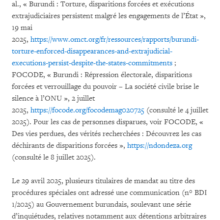
al., « Burundi : Torture, disparitions forcées et exécutions
extrajudiciaires persistent malgré les engagements de l’État »,
19 mai
2025,
https://www.omct.org/fr/ressources/rapports/burundi-
torture-enforced-disappearances-and-extrajudicial-
executions-persist-despite-the-states-commitments
;
FOCODE, « Burundi : Répression électorale, disparitions
forcées et verrouillage du pouvoir – La société civile brise le
silence à l’ONU », 2 juillet
2025,
https://focode.org/focodemag020725
(consulté le 4 juillet
2025). Pour les cas de personnes disparues, voir FOCODE, «
Des vies perdues, des vérités recherchées : Découvrez les cas
déchirants de disparitions forcées »,
https://ndondeza.org
(consulté le 8 juillet 2025).
Le 29 avril 2025, plusieurs titulaires de mandat au titre des
procédures spéciales ont adressé une communication (n° BDI
1/2025) au Gouvernement burundais, soulevant une série
d’inquiétudes, relatives notamment aux détentions arbitraires