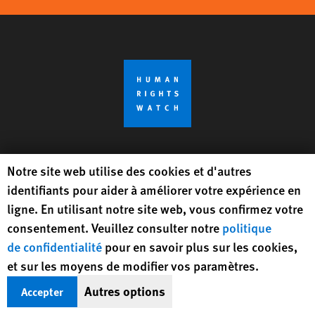
Recevoir des infos (en anglais) sur les
Human Rights Watch cookie preferences
Notre site web utilise des cookies et d'autres
droits humains dans le monde
identifiants pour aider à améliorer votre expérience en
ligne. En utilisant notre site web, vous confirmez votre
S’inscrire
consentement. Veuillez consulter notre
politique
de confidentialité
pour en savoir plus sur les cookies,
et sur les moyens de modifier vos paramètres.
BlueSky
X
Facebook
YouTub
Insta
Lin
Suivez-nous
Autres options
Accepter
Footer
Contactez-nous
Corrections
Politique de confidentialité