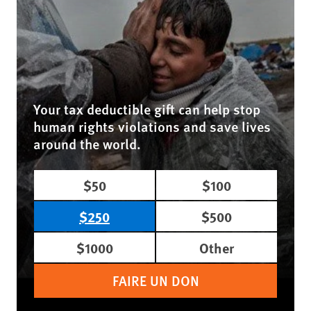
Your tax deductible gift can help stop
human rights violations and save lives
around the world.
$50
$100
$250
$500
$1000
Other
FAIRE UN DON