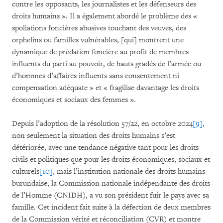
contre les opposants, les journalistes et les dé­fenseurs des
droits humains ». Il a également abordé le pro­blème des «
spoliations foncières abusives tou­chant des veuves, des
orphelins ou familles vulnérables, [qui] montrent une
dynamique de prédation fon­cière au profit de membres
influents du parti au pouvoir, de hauts gradés de l’armée ou
d’hommes d’af­faires influents sans consentement ni
compensation adé­qua­te » et « fragilise davantage les droits
éco­no­miques et sociaux des femmes ».
Depuis l’adoption de la résolution 57/22, en octobre 2024
[9]
,
non seulement la situation des droits humains s’est
détériorée, avec une tendance négative tant pour les droits
civils et politiques que pour les droits économiques, sociaux et
culturels
[10]
, mais l’institution nationale des droits humains
burundaise, la Commis­sion nationale indépendante des droits
de l’Homme (CNIDH), a vu son président fuir le pays avec sa
famille. Cet incident fait suite à la défection de deux membres
de la Commission vérité et réconciliation (CVR) et montre