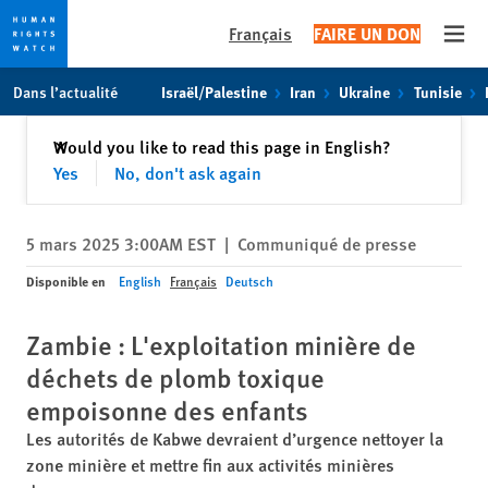
Français
FAIRE UN DON
Open
Skip
Skip
Dans l’actualité
Israël/Palestine
Iran
Ukraine
Tunisie
to
to
cookie
main
Fermer
Would you like to read this page in English?
✕
privacy
content
Yes
No, don't ask again
notice
5 mars 2025 3:00AM EST
|
Communiqué de presse
Disponible en
English
Français
Deutsch
Zambie : L'exploitation minière de
déchets de plomb toxique
empoisonne des enfants
Les autorités de Kabwe devraient d’urgence nettoyer la
zone minière et mettre fin aux activités minières