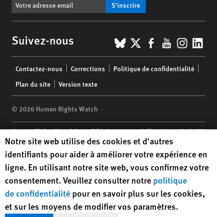
S’inscrire
BlueSky
X
Facebook
YouTub
Insta
Lin
Suivez-nous
Footer
Contactez-nous
Corrections
Politique de confidentialité
menu
Plan du site
Version texte
© 2026 Human Rights Watch
Human Rights Watch
| 350 Fifth Avenue, 34th Floor | New York,
NY
Human Rights Watch cookie preferences
Notre site web utilise des cookies et d'autres
10118-3299
USA
|
t
1.212.290.4700
identifiants pour aider à améliorer votre expérience en
Human Rights Watch
is a 501(C)(3) nonprofit registered in the US
ligne. En utilisant notre site web, vous confirmez votre
under EIN: 13-2875808
consentement. Veuillez consulter notre
politique
de confidentialité
pour en savoir plus sur les cookies,
et sur les moyens de modifier vos paramètres.