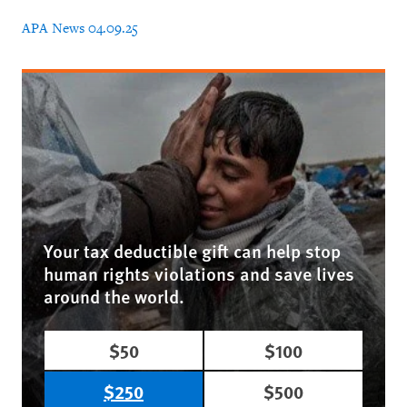
APA News 04.09.25
Your tax deductible gift can help stop
human rights violations and save lives
around the world.
$50
$100
$250
$500