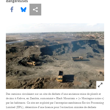
dangereuses
Share this via Facebook
Share this via Bluesky
Share this via Partagez
Click to
Des camions circulaient sur un site de déchets d’une ancienne mine de plomb et
de zinc à Kabwe, en Zambie, surnommé « Black Mountain » (« Montagne noire »)
par les habitants. Ce site est exploité par l’entreprise zambienne Enviro Processing
Limited (EPL), détentrice d’une licence pour l’extraction minière de déchets