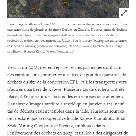
Click to
Une image satellite du 3 juin 2024 montrait six amas de déchets situés près d’une
ancienne mine de plomb et de zinc à Kabwe, en Zambie. D'autres amas de déchets
étaient visibles sur d’autres images satellite, à proximité des locaux de deux
sociétés de traitement des minéraux, Union Star Industry (entreprise zambienne)
et Chengde Mining (entreprise chinoise).
© 2024 Google Earth/Airbus (image
satellite) – Human Rights Watch (graphisme).
Vers la mi-2023, des entreprises et des particuliers utilisant
des camions ont commencé à retirer de grandes quantités de
déchets du site de la concession EPL, et à les transporter vers
d’autres quartiers de Kabwe. Plusieurs tas de déchets ont été
placés à l’extérieur des locaux des entreprises de traitement.
L’analyse d’images satellite a révélé qu’en janvier 2024, neuf
tas de déchets étaient visibles dans la ville. Plusieurs sources
ont déclaré que la coopérative locale Kabwe Kamukuba Small
Scale Mining Cooperative Society, impliquée dans
l’enlèvement des déchets en 2023, était liée à des dirigeants du