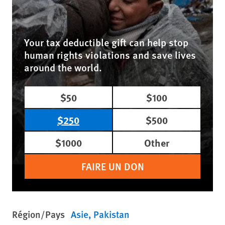
Your tax deductible gift can help stop
human rights violations and save lives
around the world.
$50
$100
$250
$500
$1000
Other
FAIRE UN DON
Région/Pays
Asie
Pakistan