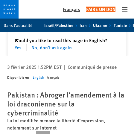
Français
FAIRE UN DON
Open
Skip
Skip
Dans l’actualité
Israël/Palestine
Iran
Ukraine
Tunisie
to
to
cookie
main
Fermer
Would you like to read this page in English?
✕
privacy
content
Yes
No, don't ask again
notice
3 février 2025 1:52PM EST
|
Communiqué de presse
Disponible en
English
Français
Pakistan : Abroger l'amendement à la
loi draconienne sur la
cybercriminalité
La loi modifiée menace la liberté d’expression,
notamment sur Internet