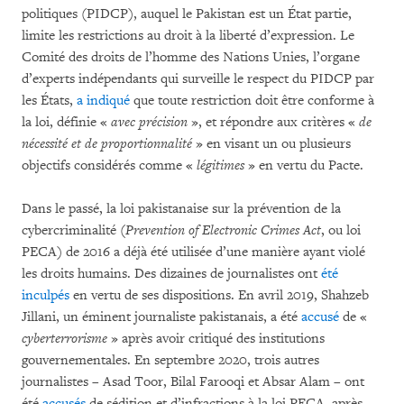
politiques (PIDCP), auquel le Pakistan est un État partie,
limite les restrictions au droit à la liberté d’expression. Le
Comité des droits de l’homme des Nations Unies, l’organe
d’experts indépendants qui surveille le respect du PIDCP par
les États,
a indiqué
que toute restriction doit être conforme à
la loi, définie «
avec précision
», et répondre aux critères «
de
nécessité et de proportionnalité
» en visant un ou plusieurs
objectifs considérés comme «
légitimes
» en vertu du Pacte.
Dans le passé, la loi pakistanaise sur la prévention de la
cybercriminalité (
Prevention of Electronic Crimes Act
, ou loi
PECA) de 2016 a déjà été utilisée d’une manière ayant violé
les droits humains. Des dizaines de journalistes ont
été
inculpés
en vertu de ses dispositions. En avril 2019, Shahzeb
Jillani, un éminent journaliste pakistanais, a été
accusé
de «
cyberterrorisme
» après avoir critiqué des institutions
gouvernementales. En septembre 2020, trois autres
journalistes – Asad Toor, Bilal Farooqi et Absar Alam – ont
été
accusés
de sédition et d’infractions à la loi PECA, après