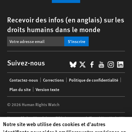
Recevoir des infos (en anglais) sur les
droits humains dans le monde
S’inscrire
BlueSky
X
Facebook
YouTub
Insta
Lin
Suivez-nous
Footer
Contactez-nous
Corrections
Politique de confidentialité
menu
Plan du site
Version texte
© 2026 Human Rights Watch
Human Rights Watch
| 350 Fifth Avenue, 34th Floor | New York,
NY
Human Rights Watch cookie preferences
Notre site web utilise des cookies et d'autres
10118-3299
USA
|
t
1.212.290.4700
identifiants pour aider à améliorer votre expérience en