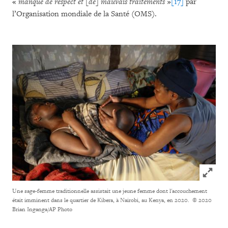
«
manque de respect et [de] mauvais traitements
»
[17]
par
l’Organisation mondiale de la Santé (OMS).
Click to
Une sage-femme traditionnelle assistait une jeune femme dont l'accouchement
était imminent dans le quartier de Kibera, à Nairobi, au Kenya, en 2020.
© 2020
Brian Inganga/AP Photo