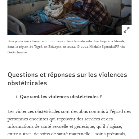
Click to
Une jeune mère tenait son nourrisson dans la maternité d'un hôpital à Mekele,
dans la région du Tigré, en Éthiopie, en 2024.
© 2024 Michele Spatari/AFP via
Getty Images
Questions et réponses sur les violences
obstétricales
Que sont les violences obstétricales ?
Les violences obstétricales sont des abus commis à l’égard des
personnes enceintes qui reçoivent des services et des
informations de santé sexuelle et génésique, qu’il s’agisse,
entre autres, de soins de santé maternelle – soins prénatals,