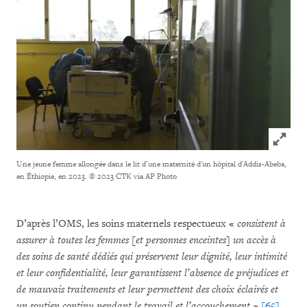
Click to
Une jeune femme allongée dans le lit d’une maternité d'un hôpital d'Addis-Abeba,
en Éthiopie, en 2023.
© 2023 CTK via AP Photo
D’après l’OMS, les soins maternels respectueux «
consistent à
assurer à toutes les femmes [et personnes enceintes] un accès à
des soins de santé dédiés qui préservent leur dignité, leur intimité
et leur confidentialité, leur garantissent l’absence de préjudices et
de mauvais traitements et leur permettent des choix éclairés et
un soutien continu pendant le travail et l’accouchement
».
[65]