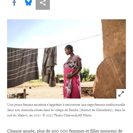
Share this via Facebook
Share this via Bluesky
Share this via Partagez
Click to
Une jeune femme enceinte s’apprêtait à rencontrer une sage-femme traditionnelle
dans son domicile située dans le village de Simika (district de Chiradzulu), dans le
sud du Malawi, en 2021.
© 2021 Thoko Chikondi/AP Photo
Chaque année, plus de 200 000 femmes et filles meurent de