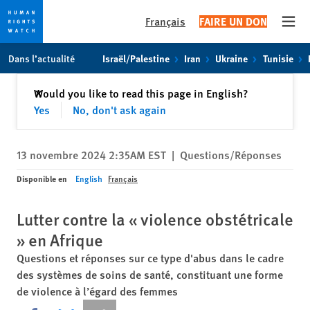
Français
FAIRE UN DON
Open
Skip
Skip
Dans l’actualité
Israël/Palestine
Iran
Ukraine
Tunisie
to
to
cookie
main
Fermer
Would you like to read this page in English?
✕
privacy
content
Yes
No, don't ask again
notice
13 novembre 2024 2:35AM EST
|
Questions/Réponses
Disponible en
English
Français
Lutter contre la « violence obstétricale
» en Afrique
Questions et réponses sur ce type d'abus dans le cadre
des systèmes de soins de santé, constituant une forme
de violence à l’égard des femmes