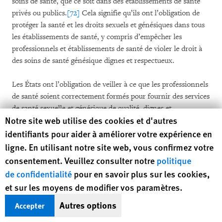
soins de santé, que ce soit dans des établissements de santé
privés ou publics.
[72]
Cela signifie qu’ils ont l’obligation de
protéger la santé et les droits sexuels et génésiques dans tous
les établissements de santé, y compris d’empêcher les
professionnels et établissements de santé de violer le droit à
des soins de santé génésique dignes et respectueux.
Les États ont l’obligation de veiller à ce que les professionnels
de santé soient correctement formés pour fournir des services
de santé sexuelle et génésique de qualité, dignes et
Human Rights Watch cookie preferences
Notre site web utilise des cookies et d'autres
respectueux
[73]
et que ces services soient dispensés d’une
manière respectueuse et digne qui n’exacerbe pas la
identifiants pour aider à améliorer votre expérience en
marginalisation ou la vulnérabilité.
[74]
ligne. En utilisant notre site web, vous confirmez votre
consentement. Veuillez consulter notre
politique
Enfin, les principes de soins maternels respectueux sont
de confidentialité
pour en savoir plus sur les cookies,
applicables à tous les soins de santé sexuelle et génésique, pas
et sur les moyens de modifier vos paramètres.
seulement aux soins maternels.
Autres options
Accepter
Que devraient faire les gouvernements africains