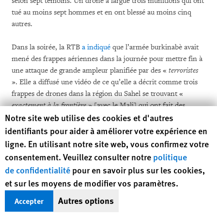
selon sept témoins. Un drone a largué trois munitions qui ont
tué au moins sept hommes et en ont blessé au moins cinq
autres.
Dans la soirée, la RTB
a indiqué
que l’armée burkinabè avait
mené des frappes aériennes dans la journée pour mettre fin à
une attaque de grande ampleur planifiée par des «
terroristes
». Elle a diffusé une vidéo de ce qu’elle a décrit comme trois
frappes de drones dans la région du Sahel se trouvant «
exactement
à la frontière
» [avec le Mali] qui ont fait des
Human Rights Watch cookie preferences
Notre site web utilise des cookies et d'autres
centaines de victimes, contre ce qu’un journaliste de la RTB a
décrit comme une «
base logistique
» de combattants
identifiants pour aider à améliorer votre expérience en
islamistes. Le début de la vidéo montre au moins trois
ligne. En utilisant notre site web, vous confirmez votre
munitions larguées sur un marché bondé. Human Rights
consentement. Veuillez consulter notre
politique
Watch a utilisé cette vidéo et des récits de témoins pour
de confidentialité
pour en savoir plus sur les cookies,
localiser le marché au Mali. Des images satellite prises le 18
et sur les moyens de modifier vos paramètres.
novembre à 9h49, heure locale, montrent un grand panache
de fumée qui s’élève au-dessus du marché. Des images satellite
Autres options
Accepter
prises le 3 février 2023 confirment la présence d’un marché au