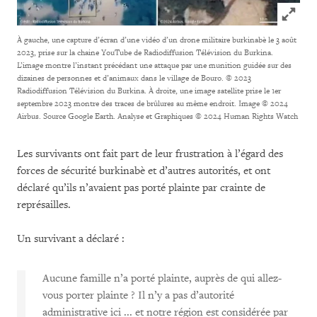
Click to
À gauche, une capture d’écran d’une vidéo d’un drone militaire burkinabè le 3 août
2023, prise sur la chaine YouTube de Radiodiffusion Télévision du Burkina.
L’image montre l’instant précédant une attaque par une munition guidée sur des
dizaines de personnes et d’animaux dans le village de Bouro. © 2023
Radiodiffusion Télévision du Burkina. À droite, une image satellite prise le 1er
septembre 2023 montre des traces de brûlures au même endroit. Image © 2024
Airbus. Source Google Earth. Analyse et Graphiques © 2024 Human Rights Watch
Les survivants ont fait part de leur frustration à l’égard des
forces de sécurité burkinabè et d’autres autorités, et ont
déclaré qu’ils n’avaient pas porté plainte par crainte de
représailles.
Un survivant a déclaré :
Aucune famille n’a porté plainte, auprès de qui allez-
vous porter plainte ? Il n’y a pas d’autorité
administrative ici ... et notre région est considérée par