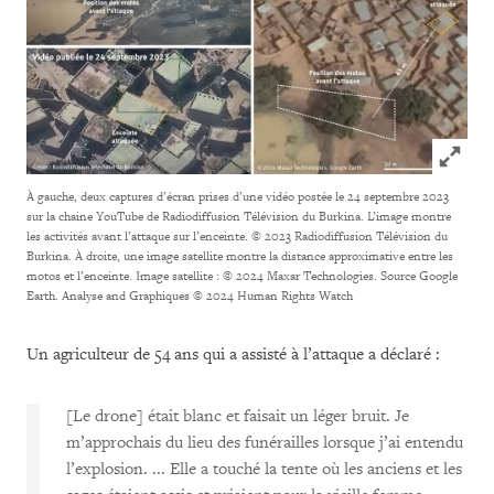
Click to
À gauche, deux captures d’écran prises d’une vidéo postée le 24 septembre 2023
sur la chaine YouTube de Radiodiffusion Télévision du Burkina. L’image montre
les activités avant l’attaque sur l’enceinte. © 2023 Radiodiffusion Télévision du
Burkina. À droite, une image satellite montre la distance approximative entre les
motos et l’enceinte. Image satellite : © 2024 Maxar Technologies. Source Google
Earth. Analyse and Graphiques © 2024 Human Rights Watch
Un agriculteur de 54 ans qui a assisté à l’attaque a déclaré :
[Le drone] était blanc et faisait un léger bruit. Je
m’approchais du lieu des funérailles lorsque j’ai entendu
l’explosion. ... Elle a touché la tente où les anciens et les