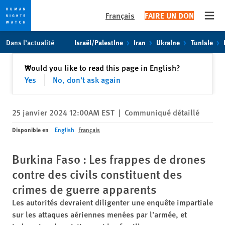
Français
FAIRE UN DON
Open
Skip
Skip
Dans l’actualité
Israël/Palestine
Iran
Ukraine
Tunisie
to
to
cookie
main
Fermer
Would you like to read this page in English?
✕
privacy
content
Yes
No, don't ask again
notice
25 janvier 2024 12:00AM EST
|
Communiqué détaillé
Disponible en
English
Français
Burkina Faso : Les frappes de drones
contre des civils constituent des
crimes de guerre apparents
Les autorités devraient diligenter une enquête impartiale
sur les attaques aériennes menées par l’armée, et