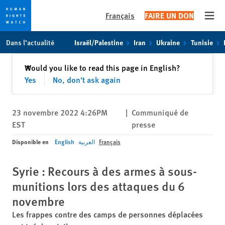
Français
FAIRE UN DON
Open
Skip
Skip
Dans l’actualité
Israël/Palestine
Iran
Ukraine
Tunisie
to
to
cookie
main
Fermer
Would you like to read this page in English?
✕
privacy
content
Yes
No, don't ask again
notice
23 novembre 2022 4:26PM
|
Communiqué de
EST
presse
Disponible en
English
العربية
Français
Syrie : Recours à des armes à sous-
munitions lors des attaques du 6
novembre
Les frappes contre des camps de personnes déplacées