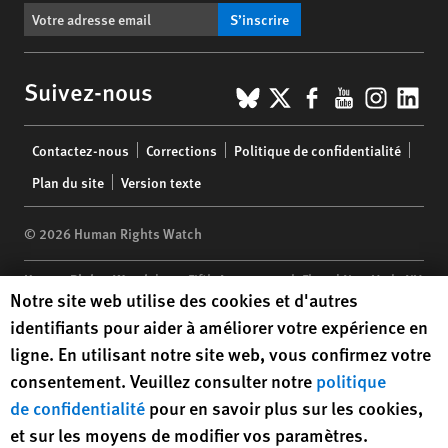
S’inscrire
BlueSky
X
Facebook
YouTub
Insta
Lin
Suivez-nous
Footer
Contactez-nous
Corrections
Politique de confidentialité
menu
Plan du site
Version texte
© 2026 Human Rights Watch
Human Rights Watch
| 350 Fifth Avenue, 34th Floor | New York,
NY
Human Rights Watch cookie preferences
Notre site web utilise des cookies et d'autres
10118-3299
USA
|
t
1.212.290.4700
identifiants pour aider à améliorer votre expérience en
Human Rights Watch
is a 501(C)(3) nonprofit registered in the US
ligne. En utilisant notre site web, vous confirmez votre
under EIN: 13-2875808
consentement. Veuillez consulter notre
politique
de confidentialité
pour en savoir plus sur les cookies,
et sur les moyens de modifier vos paramètres.