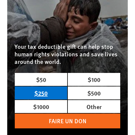
Your tax deductible gift can help stop
human rights violations and save lives
around the world.
$50
$100
$250
$500
$1000
Other
FAIRE UN DON