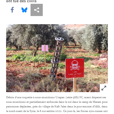
ont tué des civils
Share this via Facebook
Share this via Bluesky
Share this via Partagez
Click to
Débris d'une roquette à sous-munitions Uragan (série 9M27K) ayant dispersé ses
sous-munitions et partiellement enfoncée dans le sol dans le camp de Maram pour
personnes déplacées, près du village de Kafr Jales dans le gouvernorat d'Idlib, dans
le nord-ouest de la Syrie, le 6 novembre 2022. Ce jour-là, les forces syro-russes ont