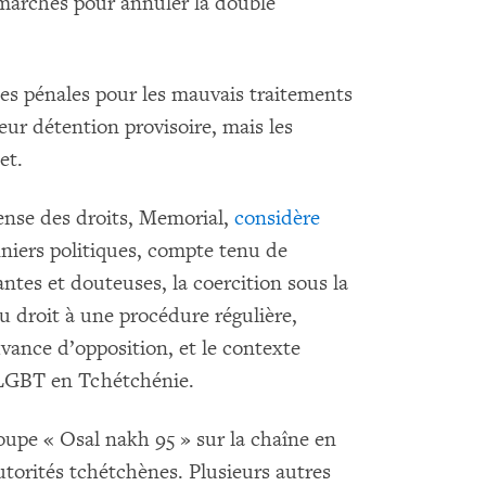
émarches pour annuler la double
tes pénales pour les mauvais traitements
eur détention provisoire, mais les
et.
fense des droits, Memorial,
considère
iers politiques, compte tenu de
santes et douteuses, la coercition sous la
du droit à une procédure régulière,
vance d’opposition, et le contexte
 LGBT en Tchétchénie.
upe « Osal nakh 95 » sur la chaîne en
autorités tchétchènes. Plusieurs autres