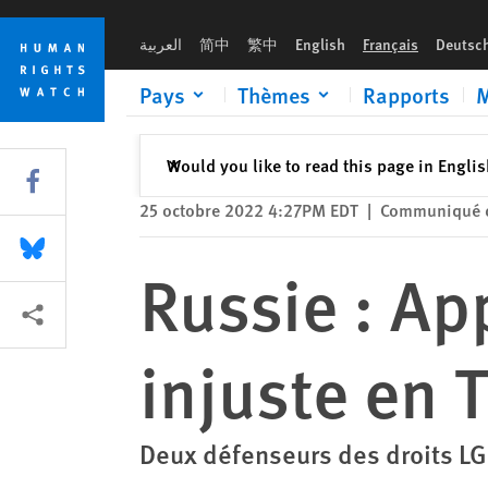
Skip
Skip
Russie : Appel d'une condamnation injuste en Tchétchénie
to
to
العربية
简中
繁中
English
Français
Deutsc
cookie
main
privacy
content
Pays
Thèmes
Rapports
M
notice
Fermer
Would you like to read this page in Engli
✕
Share this via Facebook
25 octobre 2022 4:27PM EDT
|
Communiqué d
Share this via Bluesky
Russie : A
Share this via Partagez
injuste en 
Deux défenseurs des droits LGB