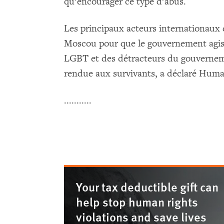
qu’encourager ce type d’abus.
Les principaux acteurs internationaux d
Moscou pour que le gouvernement agiss
LGBT et des détracteurs du gouverneme
rendue aux survivants, a déclaré Hum
...........
Your tax deductible gift can
help stop human rights
violations and save lives