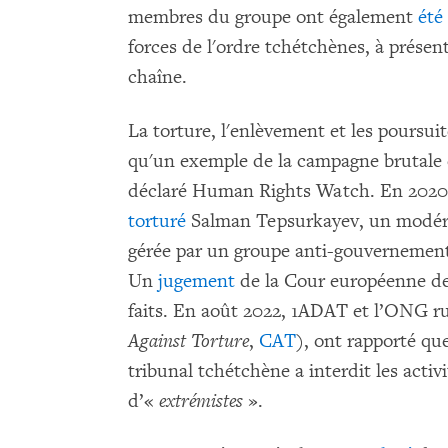
membres du groupe ont également
été
forces de l'ordre tchétchènes, à présent
chaîne.
La torture, l'enlèvement et les poursu
qu'un exemple de la campagne brutale 
déclaré Human Rights Watch. En 2020,
torturé
Salman Tepsurkayev, un modéra
gérée par un groupe anti-gouvernementa
Un
jugement
de la Cour européenne de
faits. En août 2022, 1ADAT et l’ONG ru
Against Torture
,
CAT
), ont rapporté qu
tribunal tchétchène a interdit les activ
d’«
extrémistes
».