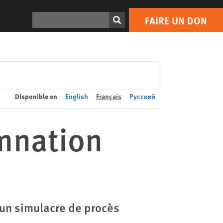
FAIRE UN DON
Print
Rechercher
FAIRE UN DON
Disponible en
English
Français
Русский
amnation
’un simulacre de procès