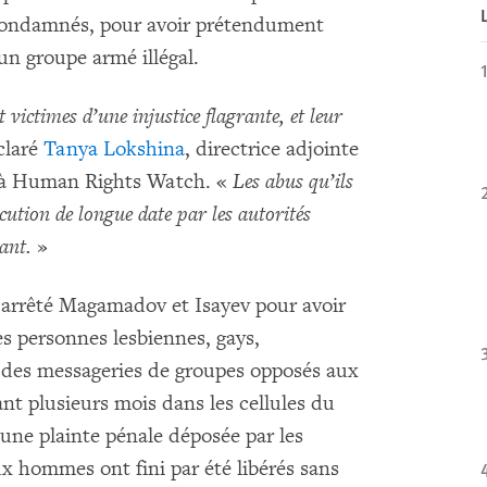
 condamnés, pour avoir prétendument
un groupe armé illégal.
ictimes d’une injustice flagrante, et leur
claré
Tanya Lokshina
, directrice adjointe
le à Human Rights Watch. «
Les abus qu’ils
cution de longue date par les autorités
ant.
»
 arrêté Magamadov et Isayev pour avoir
es personnes lesbiennes, gays,
r des messageries de groupes opposés aux
ant plusieurs mois dans les cellules du
 une plainte pénale déposée par les
eux hommes ont fini par été libérés sans