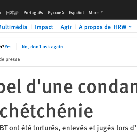
languages
h
日本語
Português
Русский
Español
More
ultimédia
Impact
Agir
À propos de HRW
sh?
Yes
No, don't ask again
e presse
ppel d'une cond
Tchétchénie
T ont été torturés, enlevés et jugés lors d