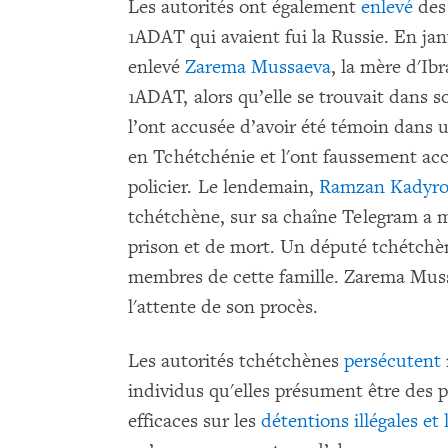
Les autorités ont également
enlevé
des
1ADAT qui avaient fui la Russie. En jan
enlevé
Zarema Mussaeva
, la mère d'Ib
1ADAT, alors qu’elle se trouvait dans 
l’ont accusée d’avoir été témoin dans u
en Tchétchénie et l'ont faussement accu
policier. Le lendemain,
Ramzan Kadyr
tchétchène, sur sa chaîne Telegram a 
prison et de mort. Un député tchétch
membres de cette famille. Zarema Muss
l'attente de son procès.
Les autorités tchétchènes
persécutent
individus qu'elles présument être des
efficaces sur les
détentions illégales et 