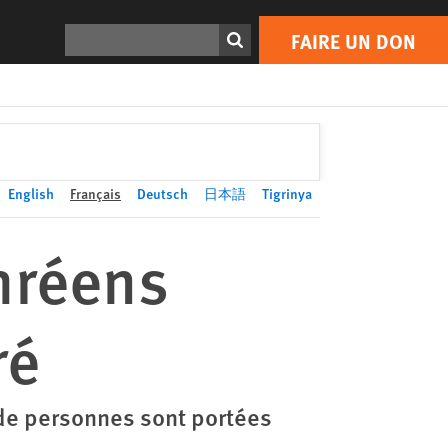
FAIRE UN DON
Print
Rechercher
FAIRE UN DON
English
Français
Deutsch
日本語
Tigrinya
thréens
ré
s de personnes sont portées