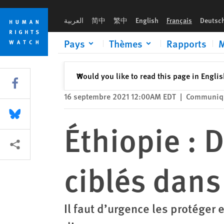
Skip
Skip
Éthiopie : Des réfugiés érythréens ciblés dans la région du Ti
to
to
العربية
简中
繁中
English
Français
Deutsc
cookie
main
privacy
content
Pays
Thèmes
Rapports
M
notice
Fermer
Would you like to read this page in Engli
✕
Share this via Facebook
16 septembre 2021 12:00AM EDT
|
Communiqu
Share this via Bluesky
Éthiopie : 
Share this via Partagez
ciblés dans
Il faut d’urgence les protéger 