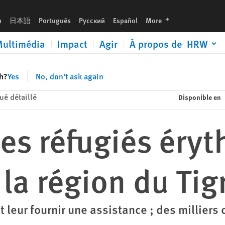
gré
languages
h
日本語
Português
Русский
Español
More
ultimédia
Impact
Agir
À propos de HRW
sh?
Yes
No, don't ask again
é détaillé
Disponible en
Des réfugiés éry
 la région du Tig
et leur fournir une assistance ; des millier