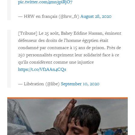
pic.twitter.com/4mn3piRjO7
— HRW en français (@hrw_fr)
August 28, 2020
[Tribune] Le 25 août, Bahey Eddine Hassan, éminent
défenseur des droits de l’homme égyptien était
condamné par contumace à 15 ans de prison. Près de
250 personnalités expriment leur solidarité face à ce
qu'ils considèrent comme une injustice
https://t.co/Vf2AAn4CQs
— Libération (@libe)
September 10, 2020