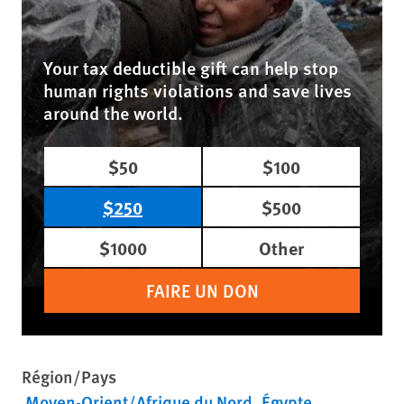
Your tax deductible gift can help stop
human rights violations and save lives
around the world.
$50
$100
$250
$500
$1000
Other
FAIRE UN DON
Région/Pays
Moyen-Orient/Afrique du Nord
Égypte