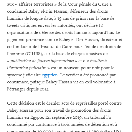
aux « affaires terroristes » de la Cour pénale du Caire a
condamné Bahey el-Din Hassan, défenseur des droits
humains de longue date, à 15 ans de prison sur la base de
tweets critiques envers les autorités, ont déclaré 18
organisations de défense des droits humains aujourd’hui. Le
jugement prononcé contre Bahey el-Din Hassan, directeur et
co-fondateur de l’Institut du Caire pour l’étude des droits de
l’homme (CIHRS), sur la base de charges abusives de
«
publication de fausses informations
» et d’«
insultes à
l’institution judiciaire
» est un nouveau point noir pour le
système judiciaire
égyptien
. Le verdict a été prononcé par
contumace, puisque Bahey Hassan vit en exil volontaire à
l’étranger depuis 2014.
Cette décision est le dernier acte de représailles porté contre
Bahey Hassan pour son travail de promotion des droits
humains en Égypte. En septembre 2019, un tribunal l’a
condamné par contumace à trois années de détention et à
une amende de 20.000 livres égyptiennes (1.260 dollars US)