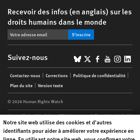
Recevoir des infos (en anglais) sur les
droits humains dans le monde
S’inscrire
BlueSky
X
Facebook
YouTub
Insta
Lin
Suivez-nous
Footer
Contactez-nous
Corrections
Politique de confidentialité
menu
Plan du site
Version texte
© 2026 Human Rights Watch
Human Rights Watch
| 350 Fifth Avenue, 34th Floor | New York,
NY
Human Rights Watch cookie preferences
Notre site web utilise des cookies et d'autres
10118-3299
USA
|
t
1.212.290.4700
identifiants pour aider à améliorer votre expérience en
Human Rights Watch
is a 501(C)(3) nonprofit registered in the US
ligne. En utilisant notre site web, vous confirmez votre