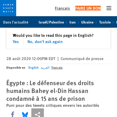
Français
FAIRE UN DON
Open
Skip
Skip
Dans l’actualité
Israël/Palestine
Iran
Ukraine
Tunisie
to
to
cookie
main
Fermer
Would you like to read this page in English?
✕
privacy
content
Yes
No, don't ask again
notice
28 août 2020 12:00PM EDT
|
Communiqué de presse
Disponible en
English
العربية
Français
Égypte : Le défenseur des droits
humains Bahey el-Din Hassan
condamné à 15 ans de prison
Puni pour des tweets critiques envers les autorités
Share this via Facebook
Share this via Bluesky
Share this via Partagez