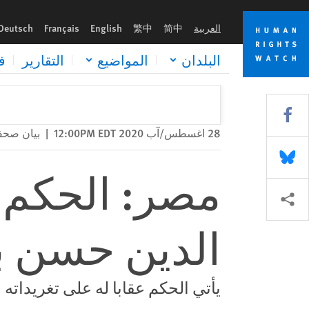
Skip
Skip
مصر: الحكم على الحقوقي المخضرم بهي الدين حسن بالسجن 15 عاما
to
to
العربية
简中
繁中
English
Français
Deutsch
cookie
main
content
privacy
البلدان
المواضيع
التقارير
ف
notice
Share this via Facebook
28 اغسطس/آب 2020 12:00PM EDT
|
بيان صح
Share this via Bluesky
مصر: الحكم 
Share this via مشاركة
الدين حسن بالسج
يأتي الحكم عقابا له على تغريداته ال