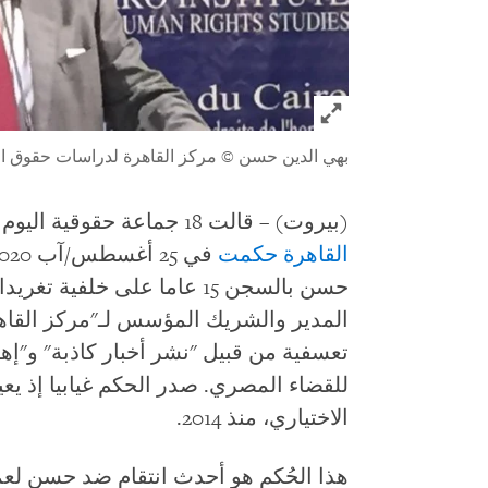
Click to expand Image
بهي الدين حسن
© مركز القاهرة لدراسات حقوق ال
(بيروت) – قالت 18 جماعة حقوقية اليوم إن «الدائرة 5 إرهاب» بمحكمة جنايات
القاهرة
حكمت
حسن بالسجن 15 عاما على خلفية
المدير والشريك المؤسس لـ"مركز القاه
تعسفية من قبيل "نشر أخبار كاذبة" و"إه
للقضاء المصري. صدر الحكم غيابيا إذ ي
الاختياري، منذ 2014.
هذا الحُكم هو أحدث انتقام ضد حسن لع