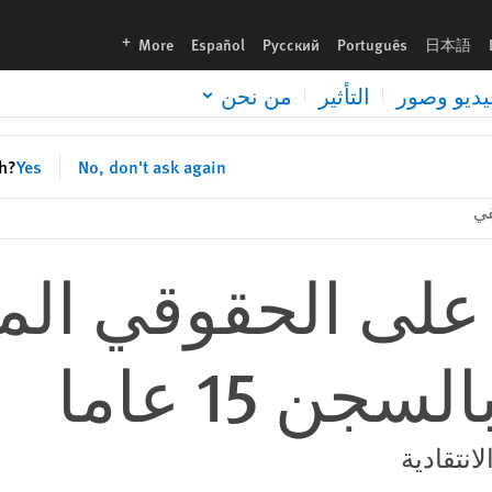
languages
More
Español
Русский
Português
日本語
يديو وصور
التأثير
من نحن
sh?
Yes
No, don't ask again
في
على الحقوقي ال
ن 15 عاما
انتقادية