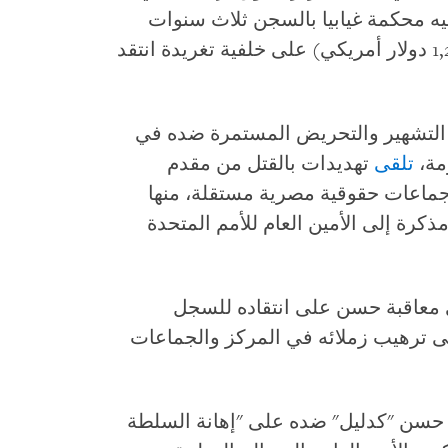
ه محكمة غيابيا بالسجن ثلاث سنوات
وبغرامة قدرها 20 ألف جنيه مصري (1,260 دولار أمريكي) على خلفية تغريدة انتقد
ء من حملات التشهير والتحريض المستمرة ضده في
مة،
تلقى
تهديدات بالقتل من مقدم
جماعات حقوقية مصرية مستقلة، منها
كرة إلى الأمين العام للأمم المتحدة
 معاقبة حسن على انتقاده للسجل
 ترهيب زملائه في المركز والجماعات
 حسن "كدليل" ضده على "إهانة السلطة