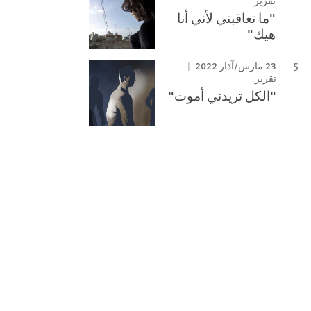
تقرير
"ما تعاقبني لأني أنا
هيك"
23 مارس/آذار 2022
تقرير
"الكل تريدني أموت"