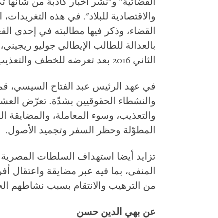
القضائية" و"نشر أخبار كاذبة من شأنها تك
والاقتصادية للبلاد". في هذه التغريدات،
القضاء، وذكر فيها مطالبته في إحدى ال
بالعدالة للطالب الإيطالي جوليو ريجيني، 
الثاني 2016 بعد تعرضه للخطف والتعذيب الوحشي.
في عهد الرئيس عبد الفتاح السيسي، ق
والنشطاء الحقوقيين بشدّة. تعرّض العشر
والتعذيب، وسوء المعاملة، والمضايقة ال
المطوّلة وحظر السفر وتجميد الأصول.
تزايد أيضا استهداف السلطات المصرية ل
المنفى، بما فيه عبر مضايقة واعتقال أ
من الترهيب والانتقام بسبب نشاطهم ال
عن بهي الدين حسن