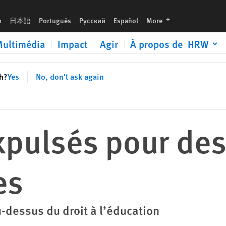
languages
h
日本語
Português
Русский
Español
More
ultimédia
Impact
Agir
À propos de HRW
sh?
Yes
No, don't ask again
xpulsés pour des
es
u-dessus du droit à l’éducation