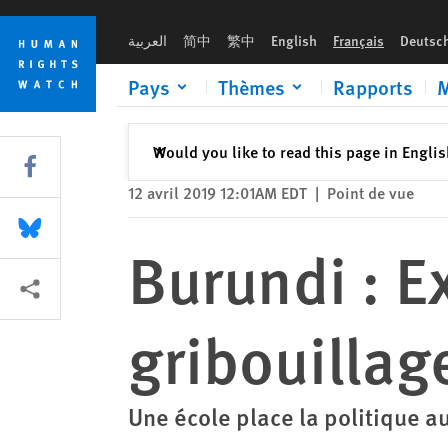
Skip
Skip
Burundi : Expulsés pour des gribouillages
to
to
العربية
简中
繁中
English
Français
Deutsc
cookie
main
privacy
content
Pays
Thèmes
Rapports
M
notice
Fermer
Would you like to read this page in Engli
✕
Share this via Facebook
12 avril 2019 12:01AM EDT
|
Point de vue
Share this via Bluesky
Burundi : E
Share this via Partagez
gribouillag
Une école place la politique a