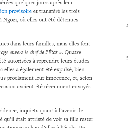
ibérées quelques jours après leur
ion provisoire
et transféré les trois
à Ngozi, où elles ont été détenues
ues dans leurs familles, mais elles font
age envers le chef de l’
É
tat
». Quatre
 été autorisées à reprendre leurs études
c elles a également été expulsé, bien
Tous proclament leur innocence, et, selon
ccasion avaient été récemment envoyés
vidence, inquiets quant à l’avenir de
qu’il était attristé de voir sa fille rester
estiques au lieu d’aller à l’école. Un