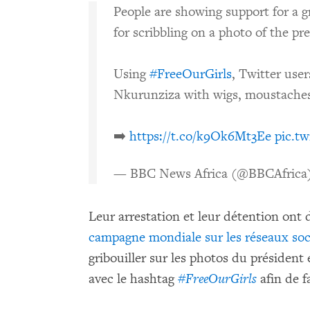
People are showing support for a gr
for scribbling on a photo of the pr
Using
#FreeOurGirls
, Twitter user
Nkurunziza with wigs, moustache
➡️
https://t.co/k9Ok6Mt3Ee
pic.t
— BBC News Africa (@BBCAfrica
Leur arrestation et leur détention ont 
campagne mondiale sur les réseaux so
gribouiller sur les photos du président e
avec le hashtag
#FreeOurGirls
afin de f