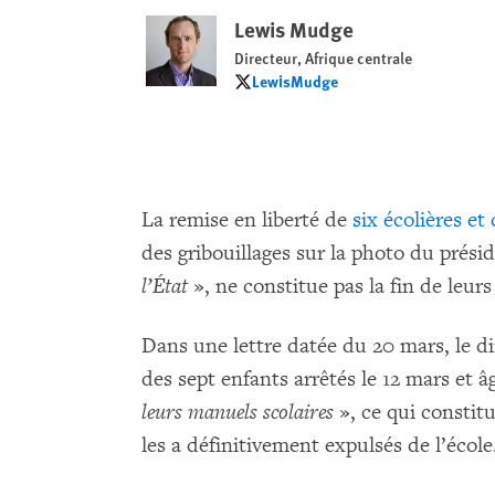
Lewis Mudge
Directeur, Afrique centrale
LewisMudge
LewisMudge
La remise en liberté de
six écolières et
des gribouillages sur la photo du prési
l’
É
tat
», ne constitue pas la fin de leur
Dans une lettre datée du 20 mars, le d
des sept enfants arrêtés le 12 mars et â
leurs manuels scolaires
», ce qui constitu
les a définitivement expulsés de l’école