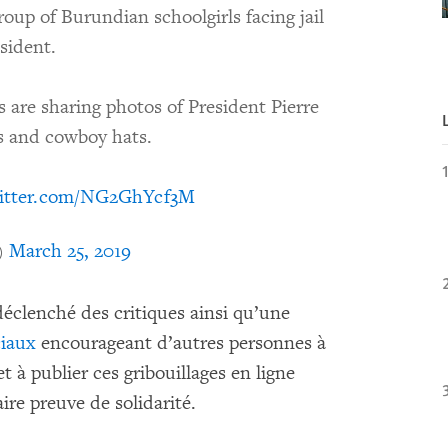
oup of Burundian schoolgirls facing jail
esident.
s are sharing photos of President Pierre
s and cowboy hats.
witter.com/NG2GhYcf3M
)
March 25, 2019
déclenché des critiques ainsi qu’une
ciaux
encourageant d’autres personnes à
t à publier ces gribouillages en ligne
aire preuve de solidarité.