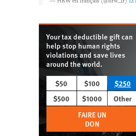
— HRW en français (@hrw_fr)
12 
Your tax deductible gift can
help stop human rights
violations and save lives
around the world.
$50
$100
$250
$500
$1000
Other
FAIRE UN
DON