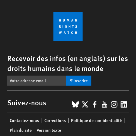
Recevoir des infos (en anglais) sur les
droits humains dans le monde
S’inscrire
BlueSky
X
Facebook
YouTub
Insta
Lin
Suivez-nous
Footer
Contactez-nous
Corrections
Politique de confidentialité
menu
Plan du site
Version texte