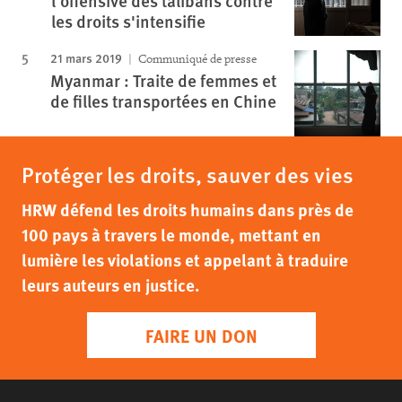
l'offensive des talibans contre
les droits s'intensifie
21 mars 2019
Communiqué de presse
Myanmar : Traite de femmes et
de filles transportées en Chine
Protéger les droits, sauver des vies
HRW défend les droits humains dans près de
100 pays à travers le monde, mettant en
lumière les violations et appelant à traduire
leurs auteurs en justice.
FAIRE UN DON