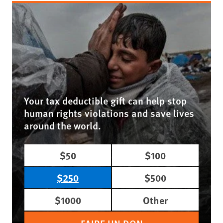
Your tax deductible gift can help stop
human rights violations and save lives
around the world.
$50
$100
$250
$500
$1000
Other