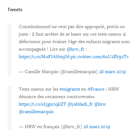
Tweets
Constitutionnel ne veut pas dire approprié, précis ou
juste : il faut arrêter de se baser sur ces tests osseux si
défectueux pour évaluer l'âge des enfants migrants non-
accompagnés ! Lire sur
@hrw_fr
:
https://t.co/MuFIAHmjJd
pic.twitter.com/6nU2Eb3uTv
— Camille Marquis (@camillemarquis)
28 mars 2019
Tests osseux sur les
#migrants
en
#France
: HRW
dénonce des «examens controversés»
https://t.co/uI5gu0qkZT
@yabiladi_fr
@hrw
@camillemarquis
— HRW en français (@hrw_fr)
28 mars 2019