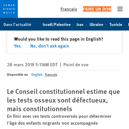
Français
FAIRE UN DON
Open
Skip
Skip
Dans l’actualité
Israël/Palestine
Iran
Ukraine
Tunisie
to
to
cookie
main
Fermer
Would you like to read this page in English?
✕
privacy
content
Yes
No, don't ask again
notice
28 mars 2019 5:11AM EDT
|
Point de vue
Disponible en
English
Français
Le Conseil constitutionnel estime que
les tests osseux sont défectueux,
mais constitutionnels
En finir avec ces tests controversés pour déterminer
l'âge des enfants migrants non accompagnés