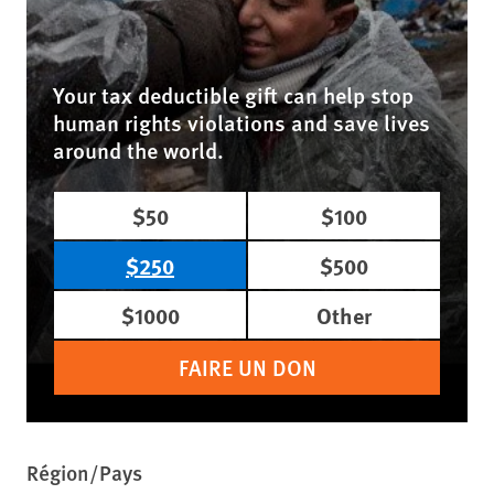
Your tax deductible gift can help stop
human rights violations and save lives
around the world.
$50
$100
$250
$500
$1000
Other
FAIRE UN DON
Région/Pays