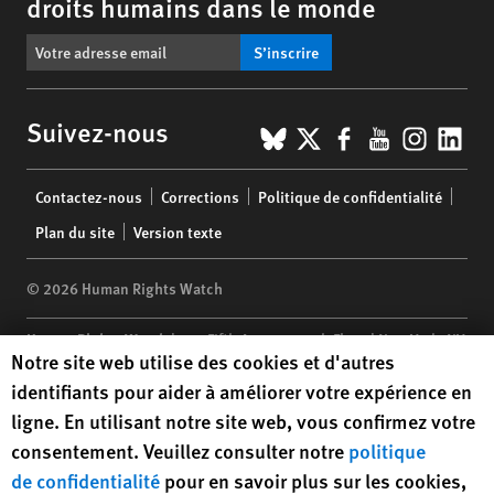
droits humains dans le monde
S’inscrire
BlueSky
X
Facebook
YouTub
Insta
Lin
Suivez-nous
Footer
Contactez-nous
Corrections
Politique de confidentialité
menu
Plan du site
Version texte
© 2026 Human Rights Watch
Human Rights Watch
| 350 Fifth Avenue, 34th Floor | New York,
NY
Human Rights Watch cookie preferences
Notre site web utilise des cookies et d'autres
10118-3299
USA
|
t
1.212.290.4700
identifiants pour aider à améliorer votre expérience en
Human Rights Watch
is a 501(C)(3) nonprofit registered in the US
ligne. En utilisant notre site web, vous confirmez votre
under EIN: 13-2875808
consentement. Veuillez consulter notre
politique
de confidentialité
pour en savoir plus sur les cookies,