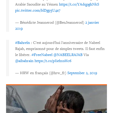
Arabie Saoudite au Yémen
https://t.co/YAdqpghNkS
pic.twitter.com/blDgp3U4a7
— Bénédicte Jeannerod (@BenJeannerod)
2 janvier
2019
#Bahreïn
: C'est aujourd'hui l'anniversaire de Nabeel
Rajab, emprisonné pour de simples tweets. Il faut enfin
le libérer.
#FreeNabeel
@NABEELRAJAB
Via
@aibahrain
https://t.co/pIiehxsHc6
— HRW en français (@hrw_fr)
September 2, 2019