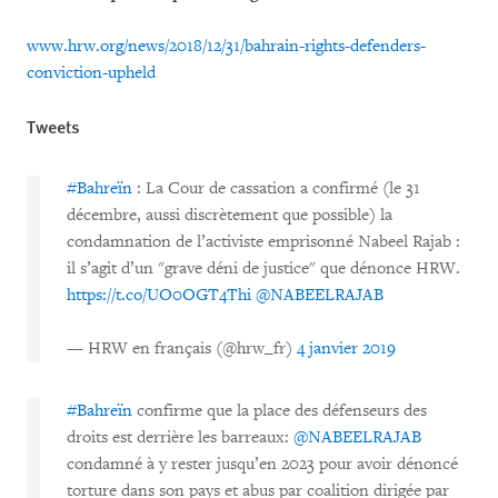
www.hrw.org/news/2018/12/31/bahrain-rights-defenders-
conviction-upheld
Tweets
#Bahreïn
: La Cour de cassation a confirmé (le 31
décembre, aussi discrètement que possible) la
condamnation de l’activiste emprisonné Nabeel Rajab :
il s’agit d’un "grave déni de justice" que dénonce HRW.
https://t.co/UO0OGT4Thi
@NABEELRAJAB
— HRW en français (@hrw_fr)
4 janvier 2019
#Bahreïn
confirme que la place des défenseurs des
droits est derrière les barreaux:
@NABEELRAJAB
condamné à y rester jusqu’en 2023 pour avoir dénoncé
torture dans son pays et abus par coalition dirigée par