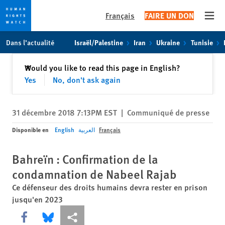
Français
FAIRE UN DON
Open
Skip
Skip
Dans l’actualité
Israël/Palestine
Iran
Ukraine
Tunisie
to
to
cookie
main
Fermer
Would you like to read this page in English?
✕
privacy
content
Yes
No, don't ask again
notice
31 décembre 2018 7:13PM EST
|
Communiqué de presse
Disponible en
English
العربية
Français
Bahreïn : Confirmation de la
condamnation de Nabeel Rajab
Ce défenseur des droits humains devra rester en prison
jusqu'en 2023
Share this via Facebook
Share this via Bluesky
Share this via Partagez