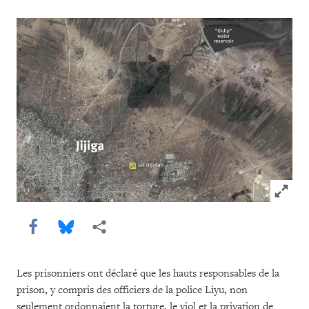
Click to
Share this via Facebook
Share this via Bluesky
Share this via Partagez
Les prisonniers ont déclaré que les hauts responsables de la
prison, y compris des officiers de la police Liyu, non
seulement ordonnaient la torture, le viol et la privation de