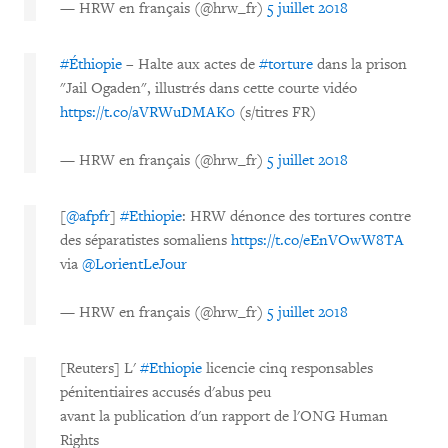
— HRW en français (@hrw_fr)
5 juillet 2018
#Éthiopie
– Halte aux actes de
#torture
dans la prison
"Jail Ogaden", illustrés dans cette courte vidéo
https://t.co/aVRWuDMAK0
(s/titres FR)
— HRW en français (@hrw_fr)
5 juillet 2018
[
@afpfr
]
#Ethiopie
: HRW dénonce des tortures contre
des séparatistes somaliens
https://t.co/eEnVOwW8TA
via
@LorientLeJour
— HRW en français (@hrw_fr)
5 juillet 2018
[Reuters] L'
#Ethiopie
licencie cinq responsables
pénitentiaires accusés d'abus peu
avant la publication d'un rapport de l'ONG Human
Rights