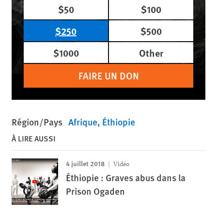
$50
$100
$250
$500
$1000
Other
FAIRE UN DON
Région/Pays
Afrique
Éthiopie
À LIRE AUSSI
4 juillet 2018
Vidéo
Éthiopie : Graves abus dans la
Prison Ogaden