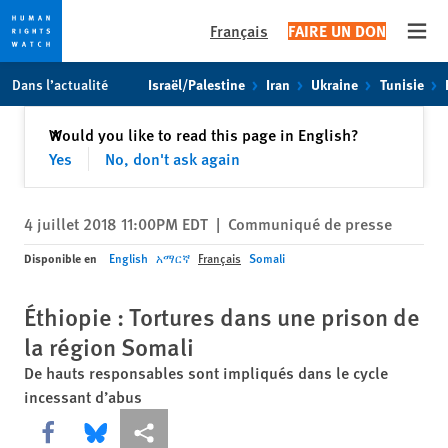
Français
FAIRE UN DON
Open
Skip
Skip
Dans l’actualité
Israël/Palestine
Iran
Ukraine
Tunisie
to
to
cookie
main
Fermer
Would you like to read this page in English?
✕
privacy
content
Yes
No, don't ask again
notice
4 juillet 2018 11:00PM EDT
|
Communiqué de presse
Disponible en
English
አማርኛ
Français
Somali
Éthiopie : Tortures dans une prison de
la région Somali
De hauts responsables sont impliqués dans le cycle
incessant d’abus
Share this via Facebook
Share this via Bluesky
Share this via Partagez