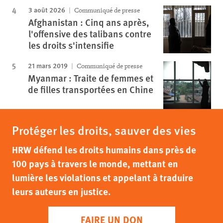
3 août 2026
Communiqué de presse
Afghanistan : Cinq ans après,
l'offensive des talibans contre
les droits s'intensifie
21 mars 2019
Communiqué de presse
Myanmar : Traite de femmes et
de filles transportées en Chine
Protéger les droits, sauver des vies
HRW défend les droits humains dans près de
100 pays à travers le monde, mettant en
lumière les violations et appelant à traduire
leurs auteurs en justice.
FAIRE UN DON