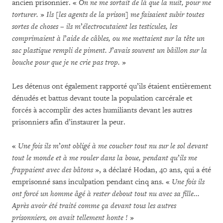
ancien prisonnier. «
On ne me sortait de là que la nuit, pour me
torturer.
»
Ils [les agents de la prison] me faisaient subir toutes
sortes de choses
–
ils m
’
électrocutaient les testicules, les
comprimaient à l
’
aide de câbles, ou me mettaient sur la tête un
sac plastique rempli de piment.
J
’
avais souvent un bâillon sur la
bouche pour que je ne crie pas trop.
»
Les détenus ont également rapporté qu’ils étaient entièrement
dénudés et battus devant toute la population carcérale et
forcés à accomplir des actes humiliants devant les autres
prisonniers afin d’instaurer la peur.
«
Une fois ils m
’
ont obligé à me coucher tout nu sur le sol devant
tout le monde et à me rouler dans la boue, pendant qu
’
ils me
frappaient avec des bâtons
», a déclaré Hodan, 40 ans, qui a été
emprisonné sans inculpation pendant cinq ans. «
Une fois ils
ont forcé un homme âgé à rester debout tout nu avec sa fille...
Après avoir été traité comme ça devant tous les autres
prisonniers, on avait tellement honte !
»