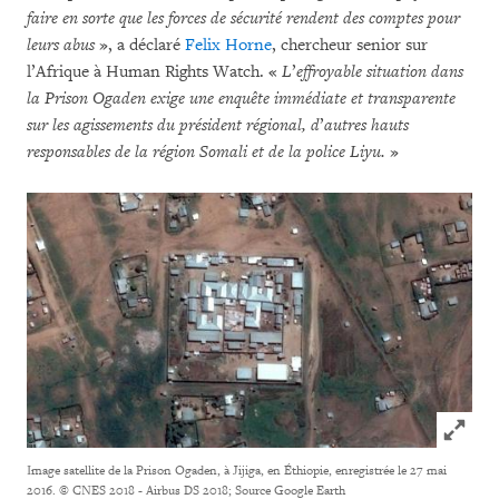
faire en sorte que les forces de sécurité rendent des comptes pour
leurs abus
», a déclaré
Felix Horne
, chercheur senior sur
l’Afrique à Human Rights Watch. «
L
’
effroyable situation dans
la Prison Ogaden exige une enquête immédiate et transparente
sur les agissements du président régional, d
’
autres hauts
responsables de la région Somali et de la police Liyu.
»
Click to
Image satellite de la Prison Ogaden, à Jijiga, en Éthiopie, enregistrée le 27 mai
2016.
© CNES 2018 - Airbus DS 2018; Source Google Earth