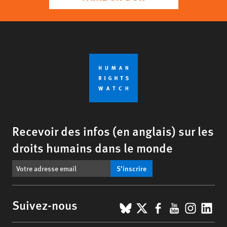
Recevoir des infos (en anglais) sur les
droits humains dans le monde
S’inscrire
BlueSky
X
Facebook
YouTub
Insta
Lin
Suivez-nous