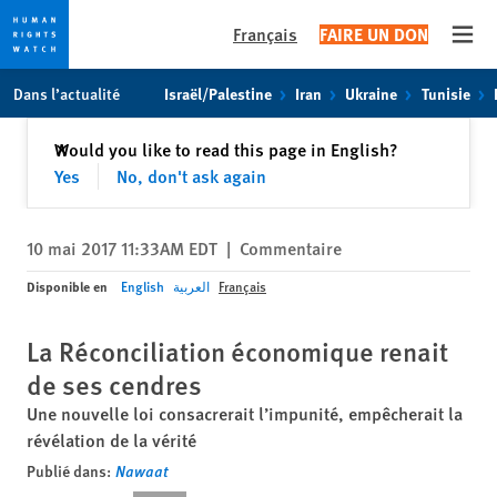
Français
FAIRE UN DON
Open
Skip
Skip
Dans l’actualité
Israël/Palestine
Iran
Ukraine
Tunisie
to
to
cookie
main
Fermer
Would you like to read this page in English?
✕
privacy
content
Yes
No, don't ask again
notice
10 mai 2017 11:33AM EDT
|
Commentaire
Disponible en
English
العربية
Français
La Réconciliation économique renait
de ses cendres
Une nouvelle loi consacrerait l’impunité, empêcherait la
révélation de la vérité
Publié dans:
Nawaat