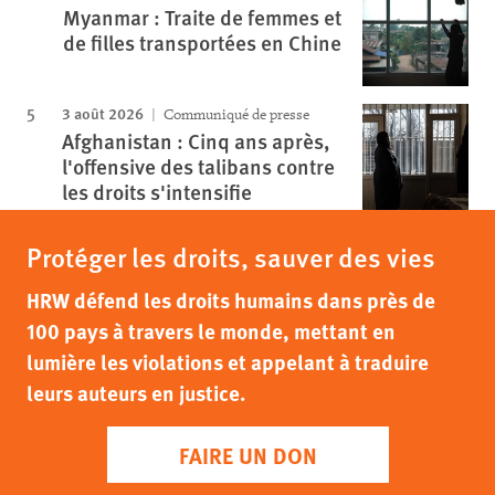
Myanmar : Traite de femmes et
de filles transportées en Chine
3 août 2026
Communiqué de presse
Afghanistan : Cinq ans après,
l'offensive des talibans contre
les droits s'intensifie
Protéger les droits, sauver des vies
HRW défend les droits humains dans près de
100 pays à travers le monde, mettant en
lumière les violations et appelant à traduire
leurs auteurs en justice.
FAIRE UN DON