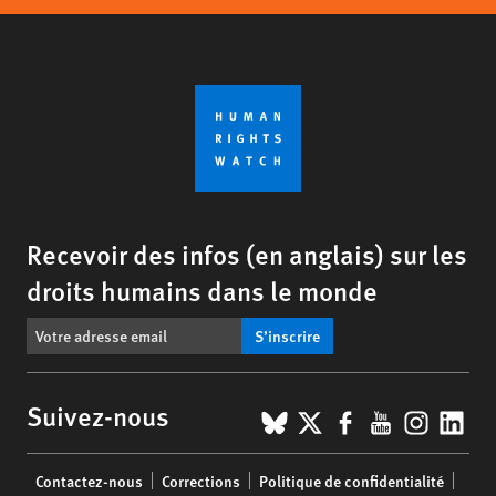
Recevoir des infos (en anglais) sur les
droits humains dans le monde
S’inscrire
BlueSky
X
Facebook
YouTub
Insta
Lin
Suivez-nous
Footer
Contactez-nous
Corrections
Politique de confidentialité
menu