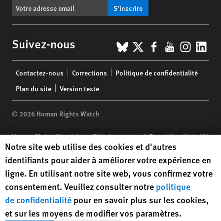
S’inscrire
BlueSky
X
Facebook
YouTub
Insta
Lin
Suivez-nous
Footer
Contactez-nous
Corrections
Politique de confidentialité
menu
Plan du site
Version texte
© 2026 Human Rights Watch
Human Rights Watch
| 350 Fifth Avenue, 34th Floor | New York,
NY
Human Rights Watch cookie preferences
Notre site web utilise des cookies et d'autres
10118-3299
USA
|
t
1.212.290.4700
identifiants pour aider à améliorer votre expérience en
Human Rights Watch
is a 501(C)(3) nonprofit registered in the US
ligne. En utilisant notre site web, vous confirmez votre
under EIN: 13-2875808
consentement. Veuillez consulter notre
politique
de confidentialité
pour en savoir plus sur les cookies,
et sur les moyens de modifier vos paramètres.