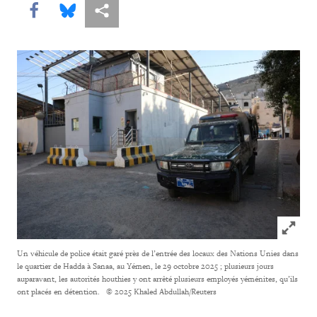
Share this via Facebook
Share this via Bluesky
Share this via Partagez
Click to
Un véhicule de police était garé près de l’entrée des locaux des Nations Unies dans
le quartier de Hadda à Sanaa, au Yémen, le 29 octobre 2025 ; plusieurs jours
auparavant, les autorités houthies y ont arrêté plusieurs employés yéménites, qu’ils
ont placés en détention.
© 2025 Khaled Abdullah/Reuters