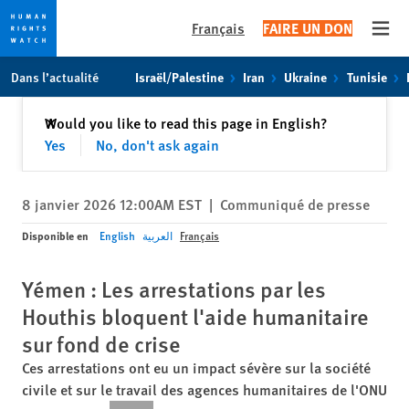
Français
FAIRE UN DON
Open
Skip
Skip
Dans l’actualité
Israël/Palestine
Iran
Ukraine
Tunisie
to
to
cookie
main
Fermer
Would you like to read this page in English?
✕
privacy
content
Yes
No, don't ask again
notice
8 janvier 2026 12:00AM EST
|
Communiqué de presse
Disponible en
English
العربية
Français
Yémen : Les arrestations par les
Houthis bloquent l'aide humanitaire
sur fond de crise
Ces arrestations ont eu un impact sévère sur la société
civile et sur le travail des agences humanitaires de l'ONU