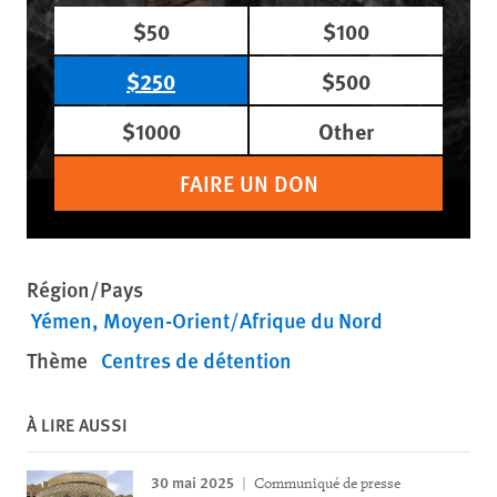
$50
$100
$250
$500
$1000
Other
FAIRE UN DON
Région/Pays
Yémen
Moyen-Orient/Afrique du Nord
Thème
Centres de détention
À LIRE AUSSI
30 mai 2025
Communiqué de presse